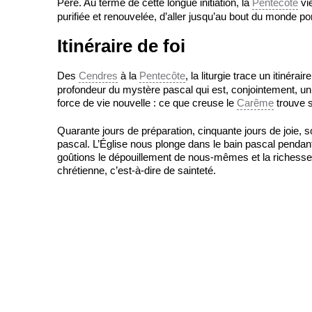
Père. Au terme de cette longue initiation, la
Pentecôte
vie
purifiée et renouvelée, d’aller jusqu’au bout du monde port
Itinéraire de foi
Des
Cendres
à la
Pentecôte
, la liturgie trace un itinér
profondeur du mystère pascal qui est, conjointement, un
force de vie nouvelle : ce que creuse le
Carême
trouve 
Quarante jours de préparation, cinquante jours de joie, so
pascal. L’Église nous plonge dans le bain pascal pendant
goûtions le dépouillement de nous-mêmes et la richesse 
chrétienne, c’est-à-dire de sainteté.