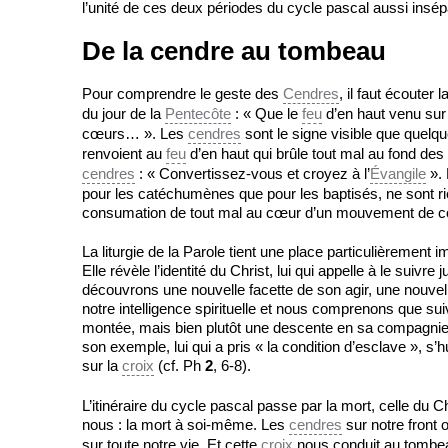
l’unité de ces deux périodes du cycle pascal aussi insép
De la cendre au tombeau
Pour comprendre le geste des
Cendres
, il faut écouter
du jour de la
Pentecôte
: « Que le
feu
d’en haut venu sur
cœurs… ». Les
cendres
sont le signe visible que quelq
renvoient au
feu
d’en haut qui brûle tout mal au fond des
cendres
: « Convertissez-vous et croyez à l’
Évangile
». 
pour les catéchumènes que pour les baptisés, ne sont ri
consumation de tout mal au cœur d’un mouvement de co
La liturgie de la Parole tient une place particulièremen
Elle révèle l’identité du Christ, lui qui appelle à le su
découvrons une nouvelle facette de son agir, une nouvelle
notre intelligence spirituelle et nous comprenons que sui
montée, mais bien plutôt une descente en sa compagni
son exemple, lui qui a pris « la condition d’esclave », s
sur la
croix
(cf. Ph
2
, 6-8).
L’itinéraire du cycle pascal passe par la mort, celle du 
nous : la mort à soi-même. Les
cendres
sur notre front
sur toute notre vie. Et cette
croix
nous conduit au tombeau