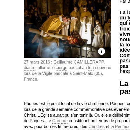
Par B
La l
du
f
qui
froi
vivr
nous
la l
idé
i
Com
pasc
27 mars 2016 : Guillaume CAMILLERAPP,
pas 
diacre
, allume le
cierge
pascal au
feu
nouveau
l’ex
lors de la
Vigile
pascale à Saint-Malo (35),
France.
La
pa
Pâques est le point focal de la vie chrétienne. Pâques,
lors de la grande semaine commémorative des événem
Christ. L’Église aurait pu s’en tenir là. Or, elle a délibér
de Pâques. Le
Carême
constituant un temps de préparat
avec pour bornes le mercredi des
Cendres
et la
Pentecô