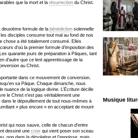
arables que la mort et la
résurrection
du Christ.
 la deuxième formule de la
bénédiction
solennelle
 les disciples consume tout mal au fond de nos
ue chose a été totalement consumé. Elles
 cœurs d’où la premier formule d’imposition des
Les quarante jours de préparation à Pâques, tant
en d’autre que ce lent apprentissage de la
nversion au Christ.
t importante dans ce mouvement de conversion.
ivre jusqu’en sa Pâque. Chaque dimanche, nous
 nuance de la logique divine. L’Écriture décille
vre le Christ n’est pas véritablement une
Musique litu
e dans le dépouillement de tout nous-mêmes à
’humiliant « plus encore » en acceptant de mourir
Christ qui nous sauve, celle de chacun d’entre
 ont dessiné une
croix
qui vient poser son sceau
, non dans la désolation et l’angoisse, mais