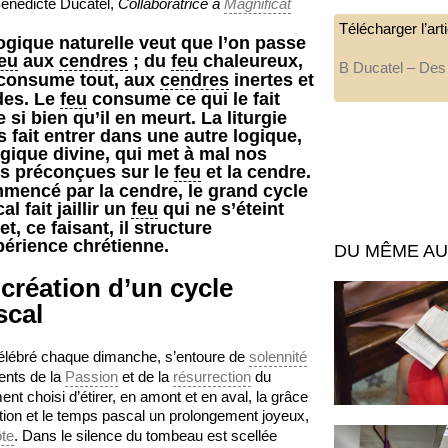
énédicte Ducatel,
Collaboratrice à
Magnificat
Télécharger l’ar
ogique naturelle veut que l’on passe
eu
aux
cendres
; du
feu
chaleureux,
B Ducatel – Des
 consume tout, aux
cendres
inertes et
des. Le
feu
consume ce qui le fait
e si bien qu’il en meurt. La liturgie
 fait entrer dans une autre logique,
ogique divine, qui met à mal nos
es préconçues sur le
feu
et la cendre.
mencé par la cendre, le grand cycle
al fait jaillir un
feu
qui ne s’éteint
et, ce faisant, il structure
périence chrétienne.
DU MÊME A
 création d’un cycle
scal
 célébré chaque dimanche, s’entoure de
solennité
ents de la
Passion
et de la
résurrection
du
ément choisi d’étirer, en amont et en aval, la grâce
ion et le temps pascal un prolongement joyeux,
te
. Dans le silence du tombeau est scellée