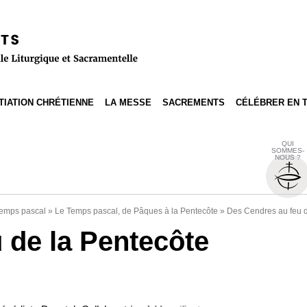
ITIATION CHRÉTIENNE
LA MESSE
SACREMENTS
CÉLÉBRER EN 
QUI
SOMMES-
NOUS ?
emps pascal
»
Le Temps pascal, de Pâques à la Pentecôte
»
Des Cendres au feu d
 de la Pentecôte