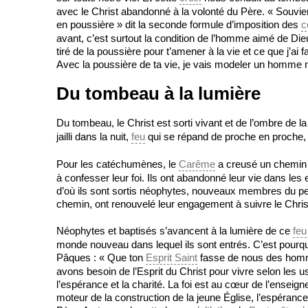
avec le Christ abandonné à la volonté du Père. « Souvien
en poussière » dit la seconde formule d’imposition des
c
avant, c’est surtout la condition de l’homme aimé de Dieu 
tiré de la poussière pour t’amener à la vie et ce que j’ai f
Avec la poussière de ta vie, je vais modeler un homme 
Du tombeau à la lumière
Du tombeau, le Christ est sorti vivant et de l’ombre de l
jailli dans la nuit,
feu
qui se répand de proche en proche,
Pour les catéchumènes, le
Carême
a creusé un chemin 
à confesser leur foi. Ils ont abandonné leur vie dans les
d’où ils sont sortis néophytes, nouveaux membres du p
chemin, ont renouvelé leur engagement à suivre le Christ
Néophytes et baptisés s’avancent à la lumière de ce
feu
monde nouveau dans lequel ils sont entrés. C’est pour
Pâques : « Que ton
Esprit Saint
fasse de nous des hom
avons besoin de l’Esprit du Christ pour vivre selon les 
l’espérance et la charité. La foi est au cœur de l’enseign
moteur de la construction de la jeune Église, l’espérance 