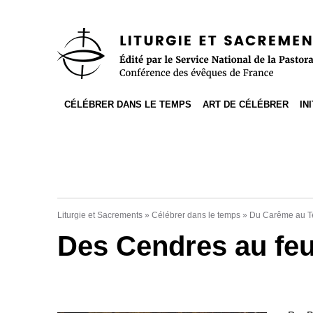
Accès direct au contenu
Accès direct à la recherche
Accès direct au menu
CÉLÉBRER DANS LE TEMPS
ART DE CÉLÉBRER
IN
Liturgie et Sacrements
»
Célébrer dans le temps
»
Du Carême au T
Des Cendres au feu