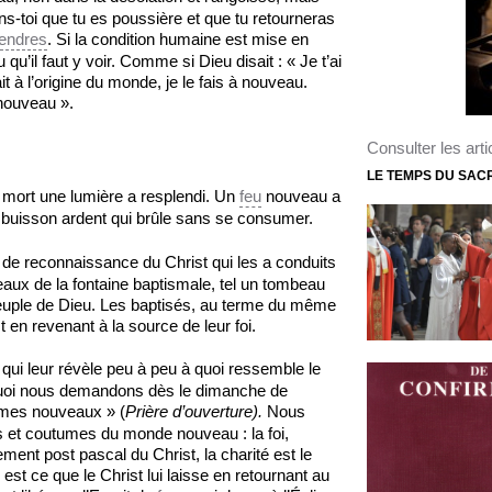
s-toi que tu es poussière et que tu retourneras
endres
. Si la condition humaine est mise en
qu’il faut y voir. Comme si Dieu disait : « Je t’ai
ait à l’origine du monde, je le fais à nouveau.
nouveau ».
Consulter les arti
LE TEMPS DU SAC
a mort une lumière a resplendi. Un
feu
nouveau a
 buisson ardent qui brûle sans se consumer.
de reconnaissance du Christ qui les a conduits
 eaux de la fontaine baptismale, tel un tombeau
euple de Dieu. Les baptisés, au terme du même
 en revenant à la source de leur foi.
qui leur révèle peu à peu à quoi ressemble le
quoi nous demandons dès le dimanche de
mes nouveaux » (
Prière d’ouverture).
Nous
us et coutumes du monde nouveau : la foi,
ement post pascal du Christ, la charité est le
est ce que le Christ lui laisse en retournant au