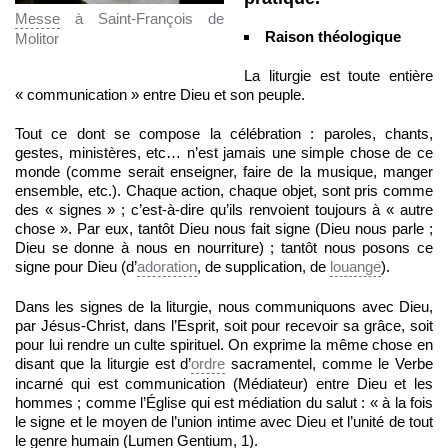
Messe
à Saint-François de
Raison théologique
Molitor
La liturgie est toute entière
« communication » entre Dieu et son peuple.
Tout ce dont se compose la célébration : paroles, chants,
gestes, ministères, etc… n’est jamais une simple chose de ce
monde (comme serait enseigner, faire de la musique, manger
ensemble, etc.). Chaque action, chaque objet, sont pris comme
des « signes » ; c’est-à-dire qu’ils renvoient toujours à « autre
chose ». Par eux, tantôt Dieu nous fait signe (Dieu nous parle ;
Dieu se donne à nous en nourriture) ; tantôt nous posons ce
signe pour Dieu (d’
adoration
, de supplication, de
louange
).
Dans les signes de la liturgie, nous communiquons avec Dieu,
par Jésus-Christ, dans l’Esprit, soit pour recevoir sa grâce, soit
pour lui rendre un culte spirituel. On exprime la même chose en
disant que la liturgie est d’
ordre
sacramentel, comme le Verbe
incarné qui est communication (Médiateur) entre Dieu et les
hommes ; comme l’Église qui est médiation du salut : « à la fois
le signe et le moyen de l’union intime avec Dieu et l’unité de tout
le genre humain (Lumen Gentium, 1).