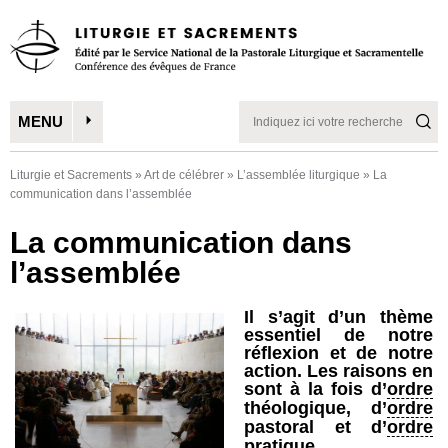
MENU
Liturgie et Sacrements
»
Art de célébrer
»
L’assemblée liturgique
»
La
communication dans l’assemblée
La communication dans
l’assemblée
Il s’agit d’un thème
essentiel de notre
réflexion et de notre
action. Les raisons en
sont à la fois d’
ordre
théologique, d’
ordre
pastoral et d’
ordre
pratique.