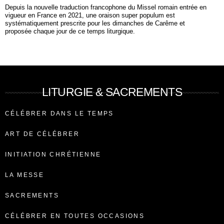
Depuis la nouvelle traduction francophone du Missel romain entrée en
vigueur en France en 2021, une oraison super populum est
systématiquement prescrite pour les dimanches de Carême et
proposée chaque jour de ce temps liturgique.
LITURGIE & SACREMENTS
CÉLÉBRER DANS LE TEMPS
ART DE CÉLÉBRER
INITIATION CHRÉTIENNE
LA MESSE
SACREMENTS
CÉLÉBRER EN TOUTES OCCASIONS