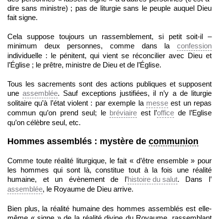
dire sans ministre) ; pas de liturgie sans le peuple auquel Dieu
fait signe.
Cela suppose toujours un rassemblement, si petit soit-il –
minimum deux personnes, comme dans la
confession
individuelle : le pénitent, qui vient se réconcilier avec Dieu et
l’Église ; le prêtre, ministre de Dieu et de l’Église.
Tous les sacrements sont des actions publiques et supposent
une
assemblée
. Sauf exceptions justifiées, il n’y a de liturgie
solitaire qu’à l’état violent : par exemple la
messe
est un repas
commun qu’on prend seul; le
bréviaire
est l’
office
de l’Eglise
qu’on célèbre seul, etc.
Hommes assemblés : mystère de
communion
Comme toute réalité liturgique, le fait « d’être ensemble » pour
les hommes qui sont là, constitue tout à la fois une réalité
humaine, et un évènement de l’
histoire du salut
. Dans l’
assemblée
, le Royaume de Dieu arrive.
Bien plus, la réalité humaine des hommes assemblés est elle-
même « signe » de la réalité divine du Royaume, rassemblant