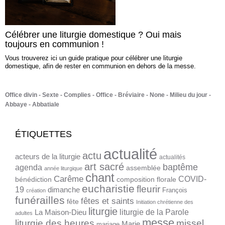
Célébrer une liturgie domestique ? Oui mais
toujours en communion !
Vous trouverez ici un guide pratique pour célébrer une liturgie
domestique, afin de rester en communion en dehors de la messe.
Office divin
Sexte
Complies
Office
Bréviaire
None
Milieu du jour
Abbaye
Abbatiale
ÉTIQUETTES
actualité
actu
acteurs de la liturgie
actualités
art sacré
baptême
agenda
assemblée
année liturgique
chant
Carême
COVID-
bénédiction
composition florale
eucharistie
fleurir
19
dimanche
François
création
funérailles
fêtes et saints
fête
Initiation chrétienne des
liturgie
liturgie de la Parole
La Maison-Dieu
adultes
messe
liturgie des heures
missel
Marie
mariage