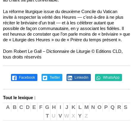
La réforme liturgique issue du deuxième Concile du Vatican
invite à respecter la vérité des Heures — c’est-à-dire à ne plus
réciter le bréviaire d’un trait — et à les célébrer autant que
possible de façon communautaire, en y associant les fidèles. Il
est heureux de constater que l’on parle moins de « bréviaire » que
de « Liturgie des Heures » ou de « Prière du temps présent ».
Dom Robert Le Gall – Dictionnaire de Liturgie © Editions CLD,
tous droits réservés
Facebook
Twitter
Linkedin
WhatsApp
Tout le lexique :
A
B
C
D
E
F
G
H
I
J
K
L
M
N
O
P
Q
R
S
T
U
V
W
X
Y
Z