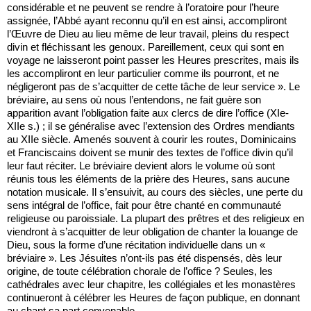
considérable et ne peuvent se rendre à l’oratoire pour l’heure
assignée, l’Abbé ayant reconnu qu’il en est ainsi, accompliront
l’Œuvre de Dieu au lieu même de leur travail, pleins du respect
divin et fléchissant les genoux. Pareillement, ceux qui sont en
voyage ne laisseront point passer les Heures prescrites, mais ils
les accompliront en leur particulier comme ils pourront, et ne
négligeront pas de s’acquitter de cette tâche de leur service ». Le
bréviaire, au sens où nous l’entendons, ne fait guère son
apparition avant l’obligation faite aux clercs de dire l’office (XIe-
XIIe s.) ; il se généralise avec l’extension des Ordres mendiants
au XIIe siècle. Amenés souvent à courir les routes, Dominicains
et Franciscains doivent se munir des textes de l’office divin qu’il
leur faut réciter. Le bréviaire devient alors le volume où sont
réunis tous les éléments de la prière des Heures, sans aucune
notation musicale. Il s’ensuivit, au cours des siècles, une perte du
sens intégral de l’office, fait pour être chanté en communauté
religieuse ou paroissiale. La plupart des prêtres et des religieux en
viendront à s’acquitter de leur obligation de chanter la louange de
Dieu, sous la forme d’une récitation individuelle dans un «
bréviaire ». Les Jésuites n’ont-ils pas été dispensés, dès leur
origine, de toute célébration chorale de l’office ? Seules, les
cathédrales avec leur chapitre, les collégiales et les monastères
continueront à célébrer les Heures de façon publique, en donnant
au chant sa part convenable.