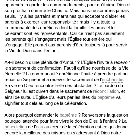
apprendre à garder les commandements, pour qu’il aime Dieu et
son prochain comme le Christ ». Mais nous ne sommes jamais
seuls, il y a les parrains et marraines qui acceptent d’aider les
parents à exercer leur responsabilité ; mais il y a toute la
communauté des chrétiens dont la famille, les amis et le
célébrant sont les représentants. Car ce n’est pas seulement
les parents qui s’engagent mais l’Église tout entière qui
s’engage. Elle promet aux parents d’être toujours là pour servir
la Vie de Dieu dans l’enfant.
A-t-il besoin d’une plénitude d’Amour ? L’Église l’invite à recevoir
le sacrement de confirmation. Faut-il qu’il se nourrisse de la Vie
éternelle ? La communauté chrétienne l’invite à prendre part au
repas du Seigneur et à recevoir le sacrement de l’
eucharistie
.
Sa vie en Dieu rencontre-t-elle des obstacles ? Le pardon du
Seigneur lui est ouvert dans le sacrement de
réconciliation
, et
ainsi de suite. L’Église d’ailleurs par les rites du
baptême
va
signifier tout cela au long de la célébration.
Alors pourquoi demander le
baptême
? Renversons la question
pourquoi attendre pour faire vivre le don de Dieu à l’enfant ? La
bénédiction
de l’
eau
au cœur de la célébration est ce qui donne
encore la meilleure des raisons en s’adressant à Dieu notre