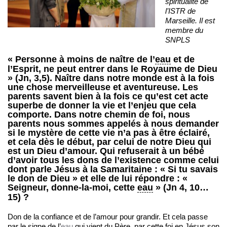
spiritualité de
l’ISTR de
Marseille. Il est
membre du
SNPLS
« Personne à moins de naître de l’
eau
et de
l’Esprit, ne peut entrer dans le Royaume de Dieu
» (Jn, 3,5). Naître dans notre monde est à la fois
une chose merveilleuse et aventureuse. Les
parents savent bien à la fois ce qu’est cet acte
superbe de donner la vie et l’enjeu que cela
comporte. Dans notre chemin de foi, nous
parents nous sommes appelés à nous demander
si le mystère de cette vie n’a pas à être éclairé,
et cela dès le début, par celui de notre Dieu qui
est un Dieu d’amour. Qui refuserait à un bébé
d’avoir tous les dons de l’existence comme celui
dont parle Jésus à la Samaritaine : « Si tu savais
le don de Dieu » et elle de lui répondre : «
Seigneur, donne-la-moi, cette
eau
» (Jn 4, 10…
15) ?
Don de la confiance et de l’amour pour grandir. Et cela passe
par le signe de l’
eau
qui vient du Père, par cette foi en Jésus son