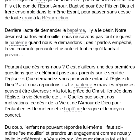
Fils et le don de l’Esprit-Amour. Baptisé pour être Fils en Dieu et
frère ensemble dans le même Esprit, pour passer sans cesse
de toute
croix
à la
Résurrection
.
Derrière l’acte de demander le
baptême
, il y a le désir. Notre
désir est parfois embrouillé, nous ne savons pas tout ce qu’est
le
baptême
quand nous le demandons ; désir parfois empêché,
la vie courante prenante et usante et tout ce qu’il faudrait
prévoir…
Pourtant que désirons-nous ? C’est d’ailleurs une des premières
questions que le célébrant pose aux parents sur le seuil de
l’église : « Que demandez-vous pour votre enfant à l’Église de
Dieu ? » et nous répondons : « Le
baptême
» mais les réponses
peuvent être diverses : « la foi, la grâce du Christ, l’entrée dans
l’Église, la vie éternelle etc… » Quelles que soient nos
motivations, ce désir de la Vie et de l’Amour de Dieu pour
l’enfant en est le moteur et le
baptême
le signe et le moyen
concret.
Du coup, l’enfant ne pouvant répondre lui-même il faut soi-
même “se mouiller” et prendre un engagement comme nous y
invite le célébrant : « Vous devrez l’éduquer dans la foi, et lui