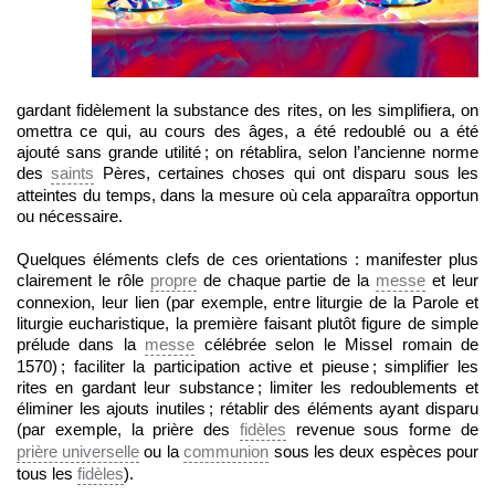
gardant fidèlement la substance des rites, on les simplifiera, on
omettra ce qui, au cours des âges, a été redoublé ou a été
ajouté sans grande utilité ; on rétablira, selon l’ancienne norme
des
saints
Pères, certaines choses qui ont disparu sous les
atteintes du temps, dans la mesure où cela apparaîtra opportun
ou nécessaire.
Quelques éléments clefs de ces orientations : manifester plus
clairement le rôle
propre
de chaque partie de la
messe
et leur
connexion, leur lien (par exemple, entre liturgie de la Parole et
liturgie eucharistique, la première faisant plutôt figure de simple
prélude dans la
messe
célébrée selon le Missel romain de
1570) ; faciliter la participation active et pieuse ; simplifier les
rites en gardant leur substance ; limiter les redoublements et
éliminer les ajouts inutiles ; rétablir des éléments ayant disparu
(par exemple, la prière des
fidèles
revenue sous forme de
prière universelle
ou la
communion
sous les deux espèces pour
tous les
fidèles
).