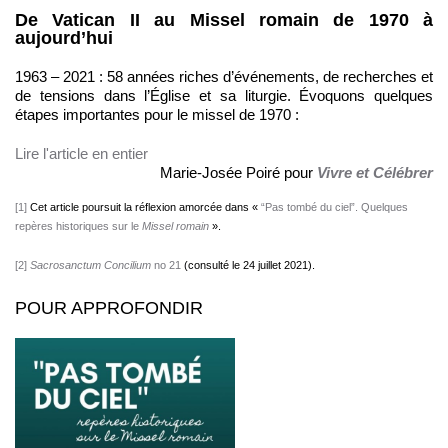
De Vatican II au Missel romain de 1970 à
aujourd’hui
1963 – 2021 : 58 années riches d’événements, de recherches et
de tensions dans l’Église et sa liturgie. Évoquons quelques
étapes importantes pour le missel de 1970 :
Lire l'article en entier
Marie-Josée Poiré pour
Vivre et Célébrer
[
1]
Cet article poursuit la réflexion amorcée dans «
“Pas tombé du ciel”. Quelques
repères historiques sur le
Missel romain
».
[2]
Sacrosanctum Concilium
no 21
(consulté le 24 juillet 2021).
POUR APPROFONDIR