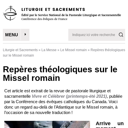
MENU
Liturgie et Sacrements
»
La Messe
»
Le Missel romain
»
Repères théologiques
sur le Missel romain
Repères théologiques sur le
Missel romain
Cet article est extrait de la revue de pastorale liturgique et
sacramentelle
Vivre et Célébrer (printemps-été 2021)
, publiée
par la Conférence des évêques catholiques du Canada. Voici
donc un regard au-delà de l’Atlantique sur le Missel romain, à
l’occasion de sa nouvelle traduction !
Arrive un