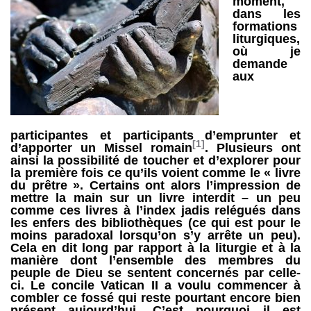
moment,
dans les
formations
liturgiques,
où je
demande
aux
participantes et participants d’emprunter et
[1]
d’apporter un Missel romain
. Plusieurs ont
ainsi la possibilité de toucher et d’explorer pour
la première fois ce qu’ils voient comme le « livre
du prêtre ». Certains ont alors l’impression de
mettre la main sur un livre interdit – un peu
comme ces livres à l’index jadis relégués dans
les enfers des bibliothèques (ce qui est pour le
moins paradoxal lorsqu’on s’y arrête un peu).
Cela en dit long par rapport à la liturgie et à la
manière dont l’ensemble des membres du
peuple de Dieu se sentent concernés par celle-
ci. Le concile Vatican II a voulu commencer à
combler ce fossé qui reste pourtant encore bien
présent aujourd’hui. C’est pourquoi il est