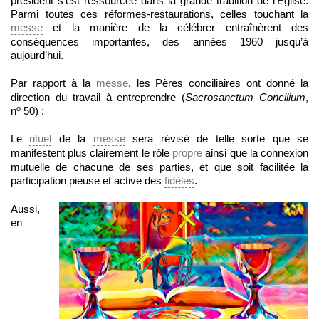
président s’est ressourcée dans la grande tradition de l’Église.
Parmi toutes ces réformes-restaurations, celles touchant la
messe
et la manière de la célébrer entraînèrent des
conséquences importantes, des années 1960 jusqu’à
aujourd’hui.
Par rapport à la
messe
, les Pères conciliaires ont donné la
direction du travail à entreprendre (
Sacrosanctum Concilium
,
o
n
50) :
Le
rituel
de la
messe
sera révisé de telle sorte que se
manifestent plus clairement le rôle
propre
ainsi que la connexion
mutuelle de chacune de ses parties, et que soit facilitée la
participation pieuse et active des
fidèles
.
Aussi,
en