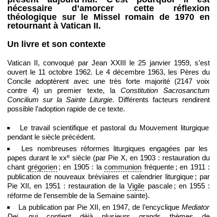
nécessaire d’amorcer cette réflexion
théologique sur le Missel romain de 1970 en
retournant à Vatican II.
Un livre et son contexte
Vatican II, convoqué par Jean XXIII le 25 janvier 1959, s’est
ouvert le 11 octobre 1962. Le 4 décembre 1963, les Pères du
Concile adoptèrent avec une très forte majorité (2147 voix
contre 4) un premier texte, la
Constitution
Sacrosanctum
Concilium sur la Sainte Liturgie
. Différents facteurs rendirent
possible l’adoption rapide de ce texte.
Le travail scientifique et pastoral du Mouvement liturgique
pendant le siècle précédent.
Les nombreuses réformes liturgiques engagées par les
e
papes durant le xx
siècle (par Pie X, en 1903 : restauration du
chant
grégorien
; en 1905 : la
communion
fréquente ; en 1911 :
publication de nouveaux bréviaires et calendrier liturgique ; par
Pie XII, en 1951 : restauration de la
Vigile
pascale ; en 1955 :
réforme de l’ensemble de la Semaine sainte).
La publication par Pie XII, en 1947, de l’encyclique
Mediator
Dei
, qui contient déjà plusieurs grands thèmes de