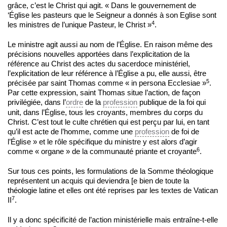
grâce, c’est le Christ qui agit. « Dans le gouvernement de
‘Église les pasteurs que le Seigneur a donnés à son Eglise sont
4
les ministres de l’unique Pasteur, le Christ »
.
Le ministre agit aussi au nom de l’Église. En raison même des
précisions nouvelles apportées dans l’explicitation de la
référence au Christ des actes du sacerdoce ministériel,
l’explicitation de leur référence à l’Église a pu, elle aussi, être
5
précisée par saint Thomas comme « in persona Ecclesiae »
.
Par cette expression, saint Thomas situe l’action, de façon
privilégiée, dans l’
ordre
de la
profession
publique de la foi qui
unit, dans l’Église, tous les croyants, membres du corps du
Christ. C’est tout le culte chrétien qui est perçu par lui, en tant
qu’il est acte de l’homme, comme une
profession
de foi de
l’Église » et le rôle spécifique du ministre y est alors d’agir
6
comme « organe » de la communauté priante et croyante
.
Sur tous ces points, les formulations de la Somme théologique
représentent un acquis qui deviendra [e bien de toute la
théologie latine et elles ont été reprises par les textes de Vatican
7
II
.
Il y a donc spécificité de l’action ministérielle mais entraîne-t-elle