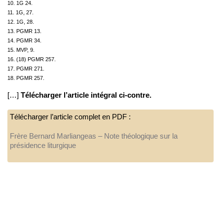
10. 1G 24.
11. 1G, 27.
12. 1G, 28.
13. PGMR 13.
14. PGMR 34.
15. MVP, 9.
16. (18) PGMR 257.
17. PGMR 271.
18. PGMR 257.
[…]
Télécharger l’article intégral ci-contre.
Télécharger l’article complet en PDF :
Frère Bernard Marliangeas – Note théologique sur la
présidence liturgique