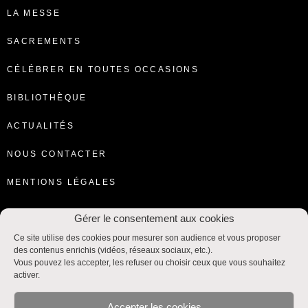
LA MESSE
SACREMENTS
CÉLÉBRER EN TOUTES OCCASIONS
BIBLIOTHÈQUE
ACTUALITÉS
NOUS CONTACTER
MENTIONS LÉGALES
Gérer le consentement aux cookies
Ce site utilise des cookies pour mesurer son audience et vous proposer
des contenus enrichis (vidéos, réseaux sociaux, etc.).
Vous pouvez les accepter, les refuser ou choisir ceux que vous souhaitez
activer.
Accepter les cookies