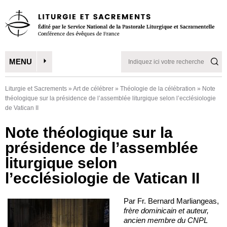
MENU
Liturgie et Sacrements
»
Art de célébrer
»
Théologie de la célébration
»
Note
théologique sur la présidence de l’assemblée liturgique selon l’ecclésiologie
de Vatican II
Note théologique sur la
présidence de l’assemblée
liturgique selon
l’ecclésiologie de Vatican II
Par Fr. Bernard Marliangeas,
frère dominicain et auteur,
ancien membre du CNPL