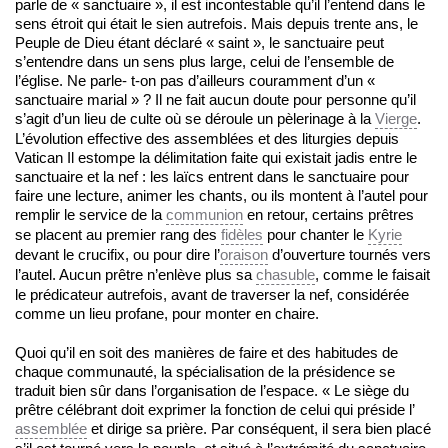
parle de « sanctuaire », il est incontestable qu’il l’entend dans le
sens étroit qui était le sien autrefois. Mais depuis trente ans, le
Peuple de Dieu étant déclaré « saint », le sanctuaire peut
s’entendre dans un sens plus large, celui de l’ensemble de
l’église. Ne parle- t-on pas d’ailleurs couramment d’un «
sanctuaire marial » ? Il ne fait aucun doute pour personne qu’il
s’agit d’un lieu de culte où se déroule un pèlerinage à la
Vierge
.
L’évolution effective des assemblées et des liturgies depuis
Vatican Il estompe la délimitation faite qui existait jadis entre le
sanctuaire et la nef : les laïcs entrent dans le sanctuaire pour
faire une lecture, animer les chants, ou ils montent à l’autel pour
remplir le service de la
communion
en retour, certains prêtres
se placent au premier rang des
fidèles
pour chanter le
Kyrie
devant le crucifix, ou pour dire l’
oraison
d’ouverture tournés vers
l’autel. Aucun prêtre n’enlève plus sa
chasuble
, comme le faisait
le prédicateur autrefois, avant de traverser la nef, considérée
comme un lieu profane, pour monter en chaire.
Quoi qu’il en soit des manières de faire et des habitudes de
chaque communauté, la spécialisation de la présidence se
traduit bien sûr dans l’organisation de l’espace. « Le siège du
prêtre célébrant doit exprimer la fonction de celui qui préside l’
assemblée
et dirige sa prière. Par conséquent, il sera bien placé