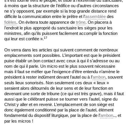
s’il est tourné vers le peuple, et situé à l’extrémité du sanctuaire,
à moins que la structure de l’édifice ou d’autres circonstances
ne s’y opposent, par exemple si la trop grande distance rend
difficile la communication entre le prêtre et l’
assemblée
des
fidèles
. On évitera toute apparence de
trône
. On placera à
l’endroit le plus approprié du sanctuaire les sièges pour les
ministres, afin qu’ils puissent facilement accomplir la fonction
17
qui leur est confiée ».
On verra dans les articles qui suivent comment de nombreux
emplacements sont possibles. L’important est que le président
puise établir un bon contact avec ceux à qui il s’adresse ou au
nom de qui il parle. Un micro est le plus souvent nécessaire
mais il faut se méfier que l’exigence d’être entendu n’amène le
président à rester indûment devant l’autel ou à l’
ambon
, souvent
seuls lieux sonorisés. Non seulement ces deux « lieux »
seraient alors détournés de leur sens et de leur fonction en
devenant une sorte de tribune (ce qui est très grave), mais il faut
aussi que le célébrant puisse se tourner vers l’autel, signe du
Christ y aller et en revenir. L’emplacement de son siège est
donc également conditionné par la place de l’autel, élément
fondamental du dispositif liturgique, par la place de l’
ambon
.., et
par les micros !