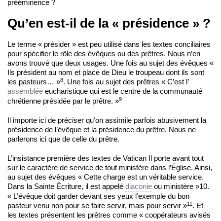
prééminence ?
Qu’en est-il de la « présidence » ?
Le terme « présider » est peu utilisé dans les textes conciliaires
pour spécifier le rôle des évêques ou des prêtres. Nous n’en
avons trouvé que deux usages. Une fois au sujet des évêques «
Ils président au nom et place de Dieu le troupeau dont ils sont
8
les pasteurs… »
. Une fois au sujet des prêtres « C’est l’
assemblée
eucharistique qui est le centre de la communauté
9
chrétienne présidée par le prêtre. »
Il importe ici de préciser qu’on assimile parfois abusivement la
présidence de l’évêque et la présidence du prêtre. Nous ne
parlerons ici que de celle du prêtre.
L’insistance première des textes de Vatican Il porte avant tout
sur le caractère de service de tout ministère dans l’Église. Ainsi,
au sujet des évêques « Cette charge est un véritable service.
Dans la Sainte Écriture, il est appelé
diaconie
ou ministère »10.
« L’évêque doit garder devant ses yeux l’exemple du bon
11
pasteur venu non pour se faire servir, mais pour servir »
. Et
les textes présentent les prêtres comme « coopérateurs avisés