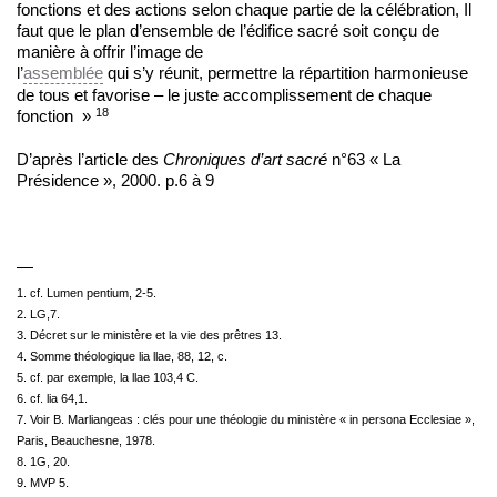
fonctions et des actions selon chaque partie de la célébration, Il
faut que le plan d’ensemble de l’édifice sacré soit conçu de
manière à offrir l’image de
l’
assemblée
qui s’y réunit, permettre la répartition harmonieuse
de tous et favorise – le juste accomplissement de chaque
18
fonction »
D’après l’article des
Chroniques d’art sacré
n°63 « La
Présidence », 2000. p.6 à 9
—
1. cf. Lumen pentium, 2-5.
2. LG,7.
3. Décret sur le ministère et la vie des prêtres 13.
4. Somme théologique lia llae, 88, 12, c.
5. cf. par exemple, la llae 103,4 C.
6. cf. lia 64,1.
7. Voir B. Marliangeas : clés pour une théologie du ministère « in persona Ecclesiae »,
Paris, Beauchesne, 1978.
8. 1G, 20.
9. MVP 5.