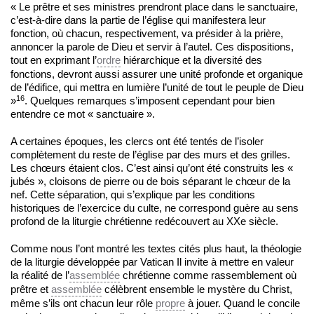
« Le prêtre et ses ministres prendront place dans le sanctuaire,
c’est-à-dire dans la partie de l’église qui manifestera leur
fonction, où chacun, respectivement, va présider à la prière,
annoncer la parole de Dieu et servir à l’autel. Ces dispositions,
tout en exprimant l’
ordre
hiérarchique et la diversité des
fonctions, devront aussi assurer une unité profonde et organique
de l’édifice, qui mettra en lumière l’unité de tout le peuple de Dieu
16
»
. Quelques remarques s’imposent cependant pour bien
entendre ce mot « sanctuaire ».
A certaines époques, les clercs ont été tentés de l’isoler
complètement du reste de l’église par des murs et des grilles.
Les chœurs étaient clos. C’est ainsi qu’ont été construits les «
jubés », cloisons de pierre ou de bois séparant le chœur de la
nef. Cette séparation, qui s’explique par les conditions
historiques de l’exercice du culte, ne correspond guère au sens
profond de la liturgie chrétienne redécouvert au XXe siècle.
Comme nous l’ont montré les textes cités plus haut, la théologie
de la liturgie développée par Vatican Il invite à mettre en valeur
la réalité de l’
assemblée
chrétienne comme rassemblement où
prêtre et
assemblée
célèbrent ensemble le mystère du Christ,
même s’ils ont chacun leur rôle
propre
à jouer. Quand le concile