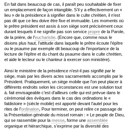
En fait dans beaucoup de cas, il paraît peu souhaitable de fixer
un emplacement de façon intangible. S’il y a effectivement un «
lieu » de la présidence à signifier dans le culte chrétien, il n’est
pas dit que ce lieu doive être fixe et immuable. Les moments où
le prêtre président est assis à son siège sont précisément ceux
durant lesquels il ne signifie pas son service
propre
de la Parole,
de la prière, de l’
eucharistie
. (Encore que, comme nous le
disions plus haut, l’attitude dans laquelle le prêtre écoute l’épître
ou le psaume par exemple dit beaucoup de l’importance de la
lecture de l’épître et du chant du psaume dans le culte chrétien,
et aide le lecteur ou le chanteur à exercer son ministère).
Ainsi le ministère de la présidence n’est-il pas signifié par le
siège, mais par les divers actes sacramentels accomplis par le
Président. Pratiquement, un siège mobile que l’on peut placer à
différents endroits selon les circonstances est une solution tout
à. fait envisageable c’est d’ailleurs celle qui est prévue dans le
cérémonial des évêques dans le cas des ordinations le «
faldistoire » (siècle mobile) est apporté devant l’autel pour les
rites de l’
ordination
, Pour terminer, on peut relire ce passage de
la Présentation générale du missel romain : « Le peuple de Dieu,
qui se rassemble pour la
messe
, forme une
assemblée
organique et hiérarchique, s’exprime par la diversité des