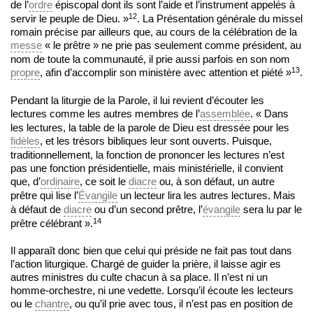
de l’
ordre
épiscopal dont ils sont l’aide et l’instrument appelés à
12
servir le peuple de Dieu. »
. La Présentation générale du missel
romain précise par ailleurs que, au cours de la célébration de la
messe
« le prêtre » ne prie pas seulement comme président, au
nom de toute la communauté, il prie aussi parfois en son nom
13
propre
, afin d’accomplir son ministère avec attention et piété »
.
Pendant la liturgie de la Parole, il lui revient d’écouter les
lectures comme les autres membres de l’
assemblée
. « Dans
les lectures, la table de la parole de Dieu est dressée pour les
fidèles
, et les trésors bibliques leur sont ouverts. Puisque,
traditionnellement, la fonction de prononcer les lectures n’est
pas une fonction présidentielle, mais ministérielle, il convient
que, d’
ordinaire
, ce soit le
diacre
ou, à son défaut, un autre
prêtre qui lise l’
Évangile
un lecteur lira les autres lectures. Mais
à défaut de
diacre
ou d’un second prêtre, l’
évangile
sera lu par le
14
prêtre célébrant ».
Il apparaît donc bien que celui qui préside ne fait pas tout dans
l’action liturgique. Chargé de guider la prière, il laisse agir es
autres ministres du culte chacun à sa place. Il n’est ni un
homme-orchestre, ni une vedette. Lorsqu’il écoute les lecteurs
ou le
chantre
, ou qu’il prie avec tous, il n’est pas en position de