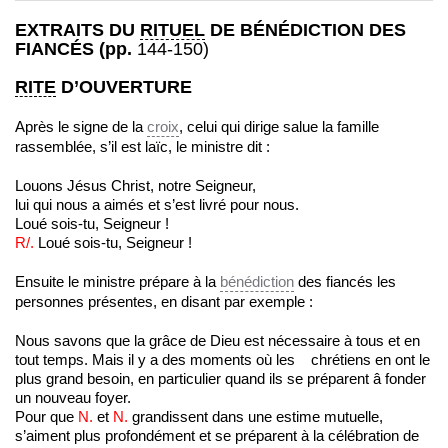
EXTRAITS DU
RITUEL
DE BÉNÉD
IC
TION DES
FIANCÉS
(pp.
144-150)
RITE
D’OUVERTURE
Après le signe de la
croix
, celui qui dirige salue la famille
rassemblée, s’il est laïc, le ministre dit :
Louons Jésus Christ, notre Seigneur,
lui qui nous a aimés et s’est livré pour nous.
Loué sois-tu, Seigneur !
R/.
Loué sois-tu, Seigneur !
Ensuite le ministre prépare à la
bénédiction
des fiancés les
personnes présentes, en disant par exemple :
Nous savons que la grâce de Dieu est nécessaire à tous et en
tout temps. Mais il y a des moments où les chrétiens en ont le
plus grand besoin, en particulier quand ils se préparent â fonder
un nouveau foyer.
Pour que
N.
et
N
.
grandissent dans une estime mutuelle,
s’aiment plus profondément et se préparent à la célébration de