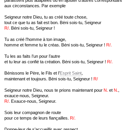
paraissent plus adaptées ou en ajouter d’autres correspondant
aux circonstances. Par exemple
Seigneur notre Dieu, tu as créé toute chose,
tout ce que tu as fait est bon. Béni sois-tu, Seigneur
R/.
Béni sois-tu, Seigneur !
Tu as créé l’homme à ton image,
homme et femme tu le créas. Béni sois-tu, Seigneur !
R/.
Tu les as faits l’un pour l’autre
et tu leur as confié ta création. Béni sois-tu, Seigneur !
R/.
Bénissons le Père, le Fils et l’
Esprit Saint
,
maintenant et toujours. Béni sois-tu, Seigneur !
R/
Seigneur notre Dieu, nous te prions maintenant pour
N.
et
N.
,
exauce-nous, Seigneur.
R/.
Exauce-nous, Seigneur.
Sois leur compagnon de route
pour ce temps de leurs fiançailles.
R/.
Donne-leur de s’accueillir avec respect