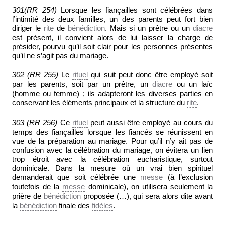
301(RR 254)
Lorsque les fiançailles sont célébrées dans
l’intimité des deux familles, un des parents peut fort bien
diriger le
rite
de
bénédiction
. Mais si un prêtre ou un
diacre
est présent, il convient alors de lui laisser la charge de
présider, pourvu qu’il soit clair pour les personnes présentes
qu’il ne s’agit pas du mariage.
302 (RR 255)
Le
rituel
qui suit peut donc être employé soit
par les parents, soit par un prêtre, un
diacre
ou un laïc
(homme ou femme) ; ils adapteront les diverses parties en
conservant les éléments principaux et la structure du
rite
.
303 (RR 256)
Ce
rituel
peut aussi être employé au cours du
temps des fiançailles lorsque les fiancés se réunissent en
vue de la préparation au mariage. Pour qu’il n’y ait pas de
confusion avec la célébration du mariage, on évitera un lien
trop étroit avec la célébration eucharistique, surtout
dominicale. Dans la mesure où un vrai bien spirituel
demanderait que soit célébrée une
messe
(à l’exclusion
toutefois de la
messe
dominicale), on utilisera seulement la
prière de
bénédiction
proposée (…), qui sera alors dite avant
la
bénédiction
finale des
fidèles
.