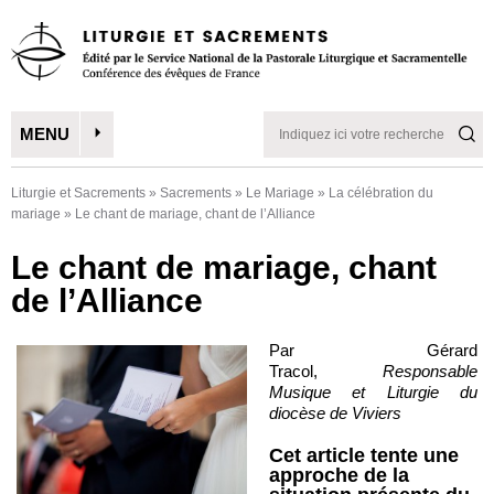
MENU
Liturgie et Sacrements
»
Sacrements
»
Le Mariage
»
La célébration du
mariage
»
Le chant de mariage, chant de l’Alliance
Le chant de mariage, chant
de l’Alliance
Par Gérard
Tracol,
Responsable
Musique et Liturgie du
diocèse de Viviers
Cet article tente une
approche de la