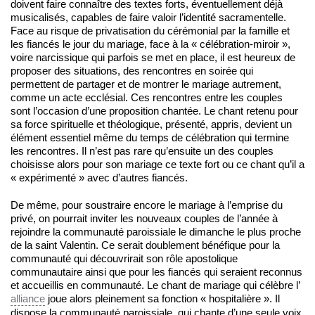
doivent faire connaître des textes forts, éventuellement déjà
musicalisés, capables de faire valoir l’identité sacramentelle.
Face au risque de privatisation du cérémonial par la famille et
les fiancés le jour du mariage, face à la « célébration-miroir »,
voire narcissique qui parfois se met en place, il est heureux de
proposer des situations, des rencontres en soirée qui
permettent de partager et de montrer le mariage autrement,
comme un acte ecclésial. Ces rencontres entre les couples
sont l’occasion d’une proposition chantée. Le chant retenu pour
sa force spirituelle et théologique, présenté, appris, devient un
élément essentiel même du temps de célébration qui termine
les rencontres. Il n’est pas rare qu’ensuite un des couples
choisisse alors pour son mariage ce texte fort ou ce chant qu’il a
« expérimenté » avec d’autres fiancés.
De même, pour soustraire encore le mariage à l’emprise du
privé, on pourrait inviter les nouveaux couples de l’année à
rejoindre la communauté paroissiale le dimanche le plus proche
de la saint Valentin. Ce serait doublement bénéfique pour la
communauté qui découvrirait son rôle apostolique
communautaire ainsi que pour les fiancés qui seraient reconnus
et accueillis en communauté. Le chant de mariage qui célèbre l’
alliance
joue alors pleinement sa fonction « hospitalière ». Il
dispose la communauté paroissiale, qui chante d’une seule voix