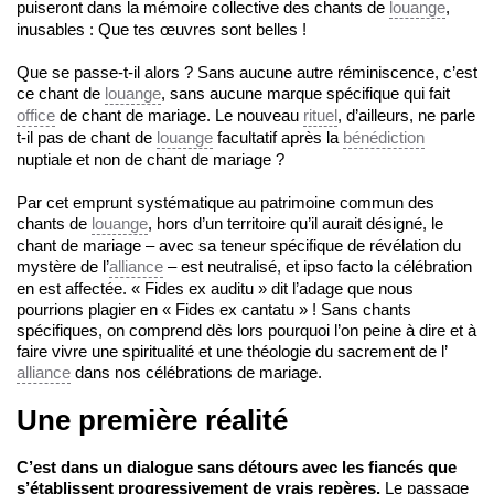
puiseront dans la mémoire collective des chants de
louange
,
inusables : Que tes œuvres sont belles !
Que se passe-t-il alors ? Sans aucune autre réminiscence, c’est
ce chant de
louange
, sans aucune marque spécifique qui fait
office
de chant de mariage. Le nouveau
rituel
, d’ailleurs, ne parle
t-il pas de chant de
louange
facultatif après la
bénédiction
nuptiale et non de chant de mariage ?
Par cet emprunt systématique au patrimoine commun des
chants de
louange
, hors d’un territoire qu’il aurait désigné, le
chant de mariage – avec sa teneur spécifique de révélation du
mystère de l’
alliance
– est neutralisé, et ipso facto la célébration
en est affectée. « Fides ex auditu » dit l’adage que nous
pourrions plagier en « Fides ex cantatu » ! Sans chants
spécifiques, on comprend dès lors pourquoi l’on peine à dire et à
faire vivre une spiritualité et une théologie du sacrement de l’
alliance
dans nos célébrations de mariage.
Une première réalité
C’est dans un dialogue sans détours avec les fiancés que
s’établissent progressivement de vrais repères.
Le passage