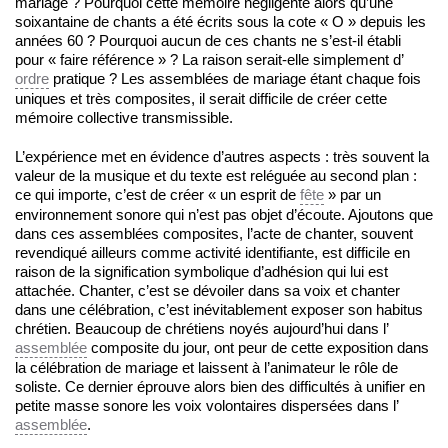
mariage ? Pourquoi cette mémoire négligente alors qu’une
soixantaine de chants a été écrits sous la cote « O » depuis les
années 60 ? Pourquoi aucun de ces chants ne s’est-il établi
pour « faire référence » ? La raison serait-elle simplement d’
ordre
pratique ? Les assemblées de mariage étant chaque fois
uniques et très composites, il serait difficile de créer cette
mémoire collective transmissible.
L’expérience met en évidence d’autres aspects : très souvent la
valeur de la musique et du texte est reléguée au second plan :
ce qui importe, c’est de créer « un esprit de
fête
» par un
environnement sonore qui n’est pas objet d’écoute. Ajoutons que
dans ces assemblées composites, l’acte de chanter, souvent
revendiqué ailleurs comme activité identifiante, est difficile en
raison de la signification symbolique d’adhésion qui lui est
attachée. Chanter, c’est se dévoiler dans sa voix et chanter
dans une célébration, c’est inévitablement exposer son habitus
chrétien. Beaucoup de chrétiens noyés aujourd’hui dans l’
assemblée
composite du jour, ont peur de cette exposition dans
la célébration de mariage et laissent à l’animateur le rôle de
soliste. Ce dernier éprouve alors bien des difficultés à unifier en
petite masse sonore les voix volontaires dispersées dans l’
assemblée
.