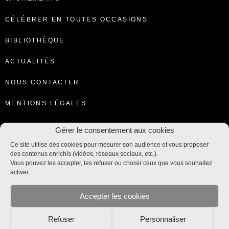
CÉLÉBRER EN TOUTES OCCASIONS
BIBLIOTHÈQUE
ACTUALITÉS
NOUS CONTACTER
MENTIONS LÉGALES
Gérer le consentement aux cookies
Ce site utilise des cookies pour mesurer son audience et vous proposer
des contenus enrichis (vidéos, réseaux sociaux, etc.).
Vous pouvez les accepter, les refuser ou choisir ceux que vous souhaitez
activer.
Accepter les cookies
Refuser
Personnaliser
Liturgie et Sacrements © SNPLS / CEF