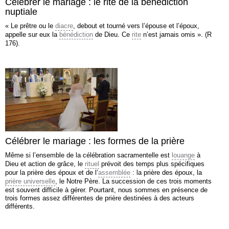
Célébrer le mariage : le rite de la bénédiction
nuptiale
« Le prêtre ou le
diacre
, debout et tourné vers l’épouse et l’époux,
appelle sur eux la
bénédiction
de Dieu. Ce
rite
n’est jamais omis ». (R
176).
Célébrer le mariage : les formes de la prière
Même si l’ensemble de la célébration sacramentelle est
louange
à
Dieu et action de grâce, le
rituel
prévoit des temps plus spécifiques
pour la prière des époux et de l’
assemblée
: la prière des époux, la
prière universelle
, le Notre Père. La succession de ces trois moments
est souvent difficile à gérer. Pourtant, nous sommes en présence de
trois formes assez différentes de prière destinées à des acteurs
différents.