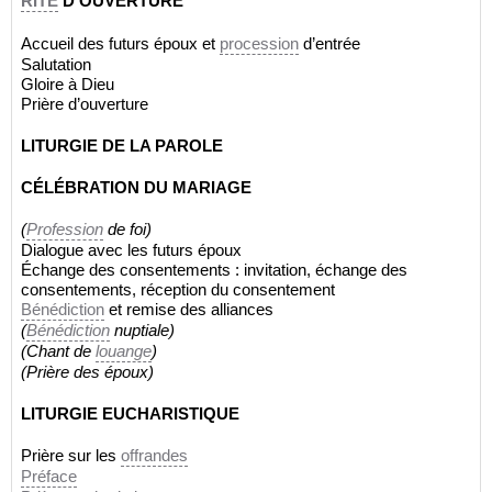
RITE
D’OUVERTURE
Accueil des futurs époux et
procession
d’entrée
Salutation
Gloire à Dieu
Prière d’ouverture
LITURGIE DE LA PAROLE
CÉLÉBRATION DU MARIAGE
(
Profession
de foi)
Dialogue avec les futurs époux
Échange des consentements : invitation, échange des
consentements, réception du consentement
Bénédiction
et remise des alliances
(
Bénédiction
nuptiale)
(Chant de
louange
)
(Prière des époux)
LITURGIE EUCHARISTIQUE
Prière sur les
offrandes
Préface