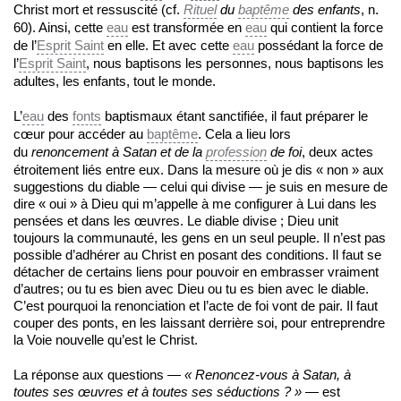
Christ mort et ressuscité (cf.
Rituel
du
baptême
des enfants
, n.
60). Ainsi, cette
eau
est transformée en
eau
qui contient la force
de l’
Esprit Saint
en elle. Et avec cette
eau
possédant la force de
l’
Esprit Saint
, nous baptisons les personnes, nous baptisons les
adultes, les enfants, tout le monde.
L’
eau
des
fonts
baptismaux étant sanctifiée, il faut préparer le
cœur pour accéder au
baptême
. Cela a lieu lors
du
renoncement à Satan et de la
profession
de foi
, deux actes
étroitement liés entre eux. Dans la mesure où je dis « non » aux
suggestions du diable — celui qui divise — je suis en mesure de
dire « oui » à Dieu qui m’appelle à me configurer à Lui dans les
pensées et dans les œuvres. Le diable divise ; Dieu unit
toujours la communauté, les gens en un seul peuple. Il n’est pas
possible d’adhérer au Christ en posant des conditions. Il faut se
détacher de certains liens pour pouvoir en embrasser vraiment
d’autres; ou tu es bien avec Dieu ou tu es bien avec le diable.
C’est pourquoi la renonciation et l’acte de foi vont de pair. Il faut
couper des ponts, en les laissant derrière soi, pour entreprendre
la Voie nouvelle qu’est le Christ.
La réponse aux questions —
« Renoncez-vous à Satan, à
toutes ses œuvres et à toutes ses séductions ? »
— est