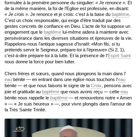
formulée à la première personne du singulier:
« Je renonce »
. Et
de la même manière, la foi de l’Eglise est professée, en disant:
« Je crois »
. Je renonce et je crois: c’est à la base du
baptême
.
C’est un choix responsable, qui exige d’être traduit par des
gestes concrets de confiance en Dieu. L’acte de foi suppose un
engagement que le
baptême
lui-même aidera à maintenir avec
persévérance dans les diverses situations et épreuves de la vie.
Rappelons-nous l’antique sagesse d’Israël: «Mon fils, si tu
prétends servir le Seigneur, prépare-toi à l’épreuve» (Si 2, 1),
c’est-à-dire prépare-toi à la lutte. Et la présence de l’
Esprit Saint
nous donne la force pour bien lutter.
Chers frères et sœurs, quand nous plongeons la main dans l’
eau
bénite — en entrant dans une église nous touchons l’
eau
bénite — et que nous faisons le signe de la
Croix
, pensons avec
joie et gratitude au
baptême
que nous avons reçu — cette
eau
bénite nous rappelle le
baptême
— et renouvelons notre « Amen
» — « Je suis heureux » —, pour vivre plongés dans l’amour de
la Très Sainte Trinité.