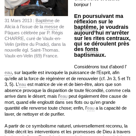
bonjour !
En poursuivant ma
31 Mars 2013 :
Baptême
de
réflexion sur le
Alicia à l’issue de la
messe
de
baptême
, je voudrais
aujourd’hui m’arrêter
Pâques célébrée par P. Régis
sur les rites centraux,
CHARRE, curé de Vaulx-en-
qui se déroulent près
Velin (prêtre du Prado), dans la
des
fonts
nouvelle égl. Saint-Thomas.
baptismaux.
Vaulx-en-Velin (69) France.
Considérons tout d’abord l’
eau
, sur laquelle est invoquée la puissance de l’Esprit, afin
qu’elle ait la force de régénérer et de renouveler (cf. Jn 3, 5 et Tt
3, 5). L’
eau
est matrice de vie et de bien-être, alors que son
absence provoque la disparition de toute fécondité, comme cela
arrive dans le désert; mais l’
eau
peut également être cause de
mort, quand elle engloutit dans ses flots ou qu’en grande
quantité elle renverse toute chose; enfin, l’
eau
a la capacité de
laver, de nettoyer et de purifier.
A partir de ce symbolisme naturel, universellement reconnu, la
Bible décrit les interventions et les promesses de Dieu à travers