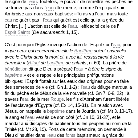
le signe de l’
eau
. Toutefois, le pouvoir de remettre les péchés ne
se trouve pas dans l’
eau
elle-même, comme l’expliquait saint
Ambroise aux nouveaux baptisés: «Tu as vu l’
eau
, mais toute
eau
ne guérit pas : l’
eau
qui guérit est celle qui a la grâce du
Christ. […] L’action est celle de l’
eau
, l’efficacité celle de l’
Esprit Saint
» (
De sacramentis
1, 15).
C’est pourquoi l’Eglise invoque l’action de l’Esprit sur l’
eau
, pour
« que ceux qui recevront en elle le
Baptême
soient ensevelis
avec le Christ dans la mort et, avec lui, ressuscitent à la vie
éternelle »
(
Rituel
du
baptême
de enfants
, n. 60). La prière de
bénédiction
dit que Dieu a préparé l’
eau
« à être le signe du
baptême
»
et elle rappelle les principales préfigurations
bibliques: l’Esprit flottait sur les eaux des origines pour en faire
des semences de vie (cf. Gn 1, 1-2) ; l’
eau
du déluge marqua la
fin du péché et le début de la vie nouvelle (cf. Gn 7, 6-8, 22) ; à
travers l’
eau
de la mer
Rouge
, les fils d’Abraham furent libérés
de l’esclavage d’Egypte (cf. Ex 14, 15-31). En relation avec
Jésus, on rappelle le
baptême
dans le Jourdain (cf. Mt 3, 13-17),
le sang et l’
eau
versés de son côté (cf. Jn 19, 31-37), et le
mandat aux disciples de baptiser tous les peuples au nom de la
Trinité (cf. Mt 28, 19). Forts de cette mémoire, on demande à
Dieu d’insuffler dans l’
eau
des
fonts
baptismaux la grâce du