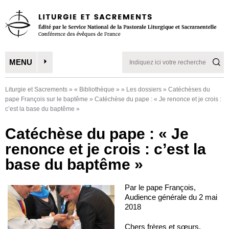
MENU
Liturgie et Sacrements
»
« Bibliothèque »
»
Les dossiers
»
Catéchèses du
pape François sur le baptême
»
Catéchèse du pape : « Je renonce et je crois :
c’est la base du baptême »
Catéchèse du pape : « Je
renonce et je crois : c’est la
base du baptême »
Par le pape François,
Audience générale du 2 mai
2018
Chers frères et sœurs,