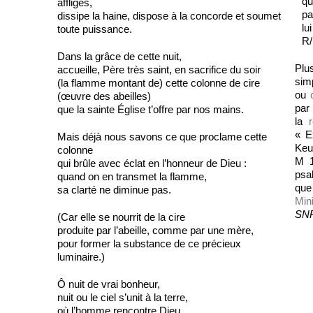
qu
affligés,
pa
dissipe la haine, dispose à la concorde et soumet
lu
toute puissance.
R/
Dans la grâce de cette nuit,
Plu
accueille, Père très saint, en sacrifice du soir
sim
(la flamme montant de) cette colonne de cire
ou
(œuvre des abeilles)
pa
que la sainte Église t’offre par nos mains.
la
« E
Mais déjà nous savons ce que proclame cette
Keu
colonne
M 1
qui brûle avec éclat en l’honneur de Dieu :
psa
quand on en transmet la flamme,
que
sa clarté ne diminue pas.
Mini
SNP
(Car elle se nourrit de la cire
produite par l’abeille, comme par une mère,
pour former la substance de ce précieux
luminaire.)
Ô nuit de vrai bonheur,
nuit ou le ciel s’unit à la terre,
où l’homme rencontre Dieu.