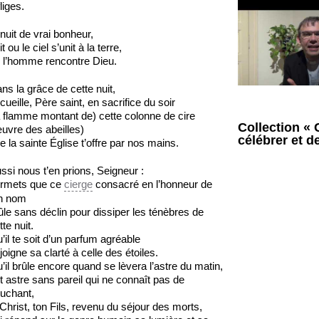
fliges.
nuit de vrai bonheur,
it ou le ciel s’unit à la terre,
 l’homme rencontre Dieu.
ns la grâce de cette nuit,
cueille, Père saint, en sacrifice du soir
a flamme montant de) cette colonne de cire
Collection « 
uvre des abeilles)
célébrer et d
e la sainte Église t’offre par nos mains.
ssi nous t’en prions, Seigneur :
rmets que ce
cierge
consacré en l’honneur de
n nom
ûle sans déclin pour dissiper les ténèbres de
tte nuit.
’il te soit d’un parfum agréable
 joigne sa clarté à celle des étoiles.
’il brûle encore quand se lèvera l’astre du matin,
t astre sans pareil qui ne connaît pas de
uchant,
 Christ, ton Fils, revenu du séjour des morts,