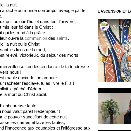
ici la nuit
i arrache au monde corrompu, aveugle par le
L'ASCENSION ET 
l,
ux qui, aujourd’hui et dans tout l’univers,
t mis leur foi dans le Christ :
it qui les rend à la grâce
 leur ouvre la
communion
des
saints
.
ici la nuit ou le Christ,
isant les liens de la mort,
est relevé, victorieux, du séjour des morts.
merveilleuse condescendance de ta tendresse
vers nous !
estimable choix de ton amour :
ur racheter l’esclave, tu as livre le Fils !
 fallait le péché d’Adam
e la mort du Christ abolit.
bienheureuse faute
i nous valut pareil Rédempteur !
r le pouvoir sanctifiant de cette nuit
asse les crimes et lave les fautes,
nd l’innocence aux coupables et l’allégresse aux