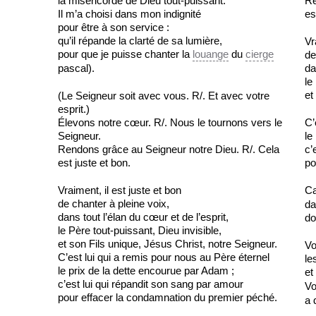
la miséricorde de Dieu tout-puissant.
Re
Il m’a choisi dans mon indignité
es
pour être à son service :
qu’il répande la clarté de sa lumière,
Vr
pour que je puisse chanter la
louange
du
cierge
de
pascal).
da
le
et
(Le Seigneur soit avec vous. R/. Et avec votre
esprit.)
Élevons notre cœur. R/. Nous le tournons vers le
C’
Seigneur.
le
Rendons grâce au Seigneur notre Dieu. R/. Cela
c’
est juste et bon.
po
Vraiment, il est juste et bon
Ca
de chanter à pleine voix,
da
dans tout l’élan du cœur et de l’esprit,
do
le Père tout-puissant, Dieu invisible,
et son Fils unique, Jésus Christ, notre Seigneur.
Vo
C’est lui qui a remis pour nous au Père éternel
le
le prix de la dette encourue par Adam ;
et
c’est lui qui répandit son sang par amour
Vo
pour effacer la condamnation du premier péché.
a 