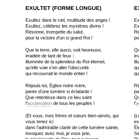
EXULTET (FORME LONGUE)
E
Exultez dans le ciel, multitude des anges !
Ex
Exultez, célébrez les mystères divins !
Ex
Résonne, trompette du salut,
Ré
pour la victoire d’un si grand Roi !
po
Que la terre, elle aussi, soit heureuse,
Qu
irradiée de tant de feux :
ir
illuminée de la splendeur du Roi éternel,
il
qu’elle voie s’en aller l’obscurité
qu
qui recouvrait le monde entier !
qu
Réjouis-toi, Église notre mère,
Ré
parée d’une lumière si éclatante !
pa
Que retentisse dans ce lieu saint
Qu
l’
acclamation
de tous les peuples !
l’
a
(Et vous, mes frères et sœurs bien-aimés, qui
(L
vous tenez ici
es
dans l’admirable clarté de cette lumière sainte,
Él
invoquez avec moi, je vous prie,
Se