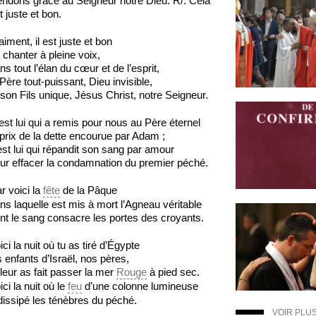
ndons grâce au Seigneur notre Dieu. R/. Cela
t juste et bon.
aiment, il est juste et bon
 chanter à pleine voix,
ns tout l’élan du cœur et de l’esprit,
 Père tout-puissant, Dieu invisible,
 son Fils unique, Jésus Christ, notre Seigneur.
est lui qui a remis pour nous au Père éternel
 prix de la dette encourue par Adam ;
est lui qui répandit son sang par amour
ur effacer la condamnation du premier péché.
r voici la
fête
de la Pâque
ns laquelle est mis à mort l’Agneau véritable
nt le sang consacre les portes des croyants.
ici la nuit où tu as tiré d’Égypte
s enfants d’Israël, nos pères,
 leur as fait passer la mer
Rouge
à pied sec.
ici la nuit où le
feu
d’une colonne lumineuse
dissipé les ténèbres du péché.
VOIR PLU