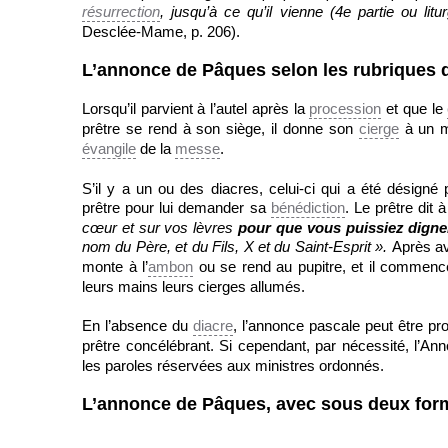
résurrection
, jusqu’à ce qu’il vienne (4
e
partie ou litu
Desclée-Mame, p. 206).
L’annonce de Pâques selon les rubriques 
Lorsqu’il parvient à l’autel après la
procession
et que le
prêtre se rend à son siège, il donne son
cierge
à un mi
évangile
de la
messe
.
S’il y a un ou des diacres, celui-ci qui a été désign
prêtre pour lui demander sa
bénédiction
. Le prêtre dit
cœur et sur vos lèvres
pour que vous puissiez digne
nom du Père, et du Fils, X et du Saint-Esprit ».
Après av
monte à l’
ambon
ou se rend au pupitre, et il commenc
leurs mains leurs cierges allumés.
En l’absence du
diacre
, l’annonce pascale peut être pr
prêtre concélébrant. Si cependant, par nécessité, l’An
les paroles réservées aux ministres ordonnés.
L’annonce de Pâques, avec sous deux for