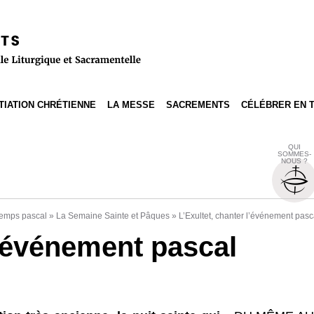
ITIATION CHRÉTIENNE
LA MESSE
SACREMENTS
CÉLÉBRER EN 
QUI
SOMMES-
NOUS ?
emps pascal
»
La Semaine Sainte et Pâques
»
L’Exultet, chanter l’événement pasc
l’événement pascal