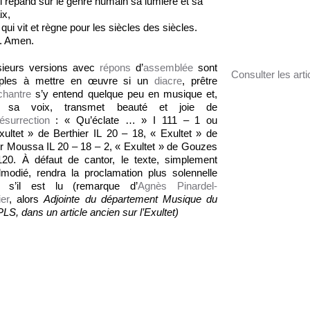
i répand sur le genre humain sa lumière et sa
ix,
i qui vit et règne pour les siècles des siècles.
. Amen.
sieurs versions avec
répons
d’
assemblée
sont
Consulter les arti
ples à mettre en œuvre si un
diacre
, prêtre
chantre
s’y entend quelque peu en musique et,
r sa voix, transmet beauté et joie de
résurrection
: « Qu’éclate … » I 111 – 1 ou
xultet » de Berthier IL 20 – 18, « Exultet » de
r Moussa IL 20 – 18 – 2, « Exultet » de Gouzes
20. À défaut de cantor, le texte, simplement
lmodié, rendra la proclamation plus solennelle
 s’il est lu (
remarque d’
Agnès Pinardel-
er
,
alors
Adjointe du département Musique du
LS, dans un article ancien sur l’Exultet)