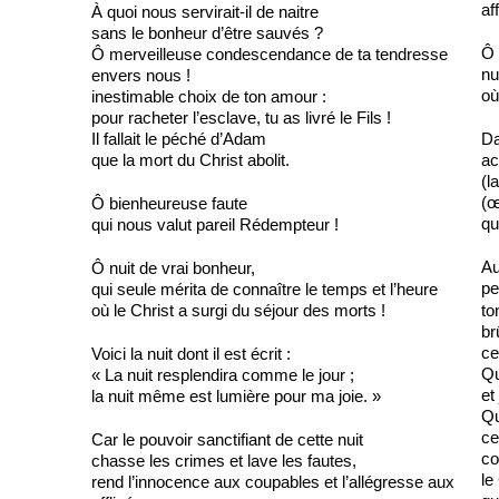
af
À quoi nous servirait-il de naitre
sans le bonheur d’être sauvés ?
Ô 
Ô merveilleuse condescendance de ta tendresse
nu
envers nous !
où
inestimable choix de ton amour :
pour racheter l’esclave, tu as livré le Fils !
Il fallait le péché d’Adam
Da
que la mort du Christ abolit.
ac
(l
(œ
Ô bienheureuse faute
qu
qui nous valut pareil Rédempteur !
Au
Ô nuit de vrai bonheur,
pe
qui seule mérita de connaître le temps et l’heure
où le Christ a surgi du séjour des morts !
to
br
ce
Voici la nuit dont il est écrit :
Qu
« La nuit resplendira comme le jour ;
et
la nuit même est lumière pour ma joie. »
Qu
ce
Car le pouvoir sanctifiant de cette nuit
co
chasse les crimes et lave les fautes,
le
rend l’innocence aux coupables et l’allégresse aux