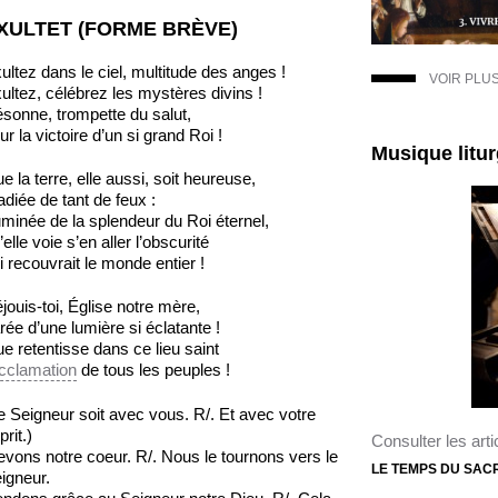
XULTET (FORME BRÈVE)
ultez dans le ciel, multitude des anges !
VOIR PLU
ultez, célébrez les mystères divins !
sonne, trompette du salut,
ur la victoire d’un si grand Roi !
Musique litu
e la terre, elle aussi, soit heureuse,
radiée de tant de feux :
luminée de la splendeur du Roi éternel,
’elle voie s’en aller l’obscurité
i recouvrait le monde entier !
jouis-toi, Église notre mère,
rée d’une lumière si éclatante !
e retentisse dans ce lieu saint
cclamation
de tous les peuples !
e Seigneur soit avec vous. R/. Et avec votre
prit.)
Consulter les arti
evons notre coeur. R/. Nous le tournons vers le
LE TEMPS DU SAC
igneur.