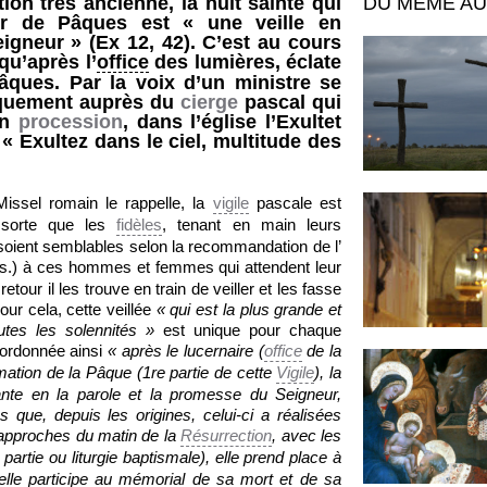
ion très ancienne, la nuit sainte qui
DU MÊME A
ur de Pâques est « une veille en
igneur » (Ex 12, 42). C’est au cours
 qu’après l’
office
des lumières, éclate
âques. Par la voix d’un ministre se
iquement auprès du
cierge
pascal qui
en
procession
, dans l’église l’Exultet
« Exultez dans le ciel, multitude des
issel romain le rappelle, la
vigile
pascale est
e sorte que les
fidèles
, tenant en main leurs
soient semblables selon la recommandation de l’
s.) à ces hommes et femmes qui attendent leur
retour il les trouve en train de veiller et les fasse
our cela, cette veillée
« qui est la plus grande et
utes les solennités »
est unique pour chaque
t ordonnée ainsi
« après le lucernaire (
office
de la
amation de la Pâque (1
re
partie de cette
Vigile
), la
iante en la parole et la promesse du Seigneur,
s que, depuis les origines, celui-ci a réalisées
x approches du matin de la
Résurrection
, avec les
partie ou liturgie baptismale), elle prend place à
elle participe au mémorial de sa mort et de sa