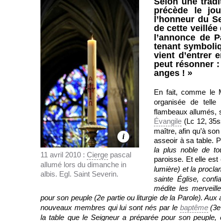
Selon une tradit
précède le jo
l’honneur du Se
de cette veillée
l’annonce de P
tenant symbol
vient d’entrer 
peut résonner : 
anges ! »
En fait, comme le M
organisée de tell
flambeaux allumés, 
Évangile
(Lc 12, 35s
maître, afin qu’à son 
i
asseoir à sa table. P
la plus noble de to
11 avril 2010 :
Cierge
pascal
paroisse. Et elle es
allumé lors du dimanche in
lumière) et la procl
albis. Egl. Saint Severin.
sainte Église, conf
médite les merveille
pour son peuple (2
e
partie ou liturgie de la Parole). Au
nouveaux membres qui lui sont nés par le
baptême
(3
e
la table que le Seigneur a préparée pour son peuple, 