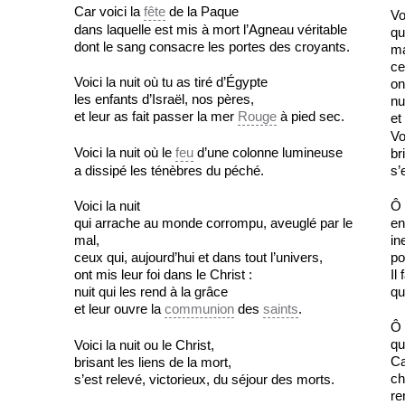
Car voici la
fête
de la Paque
Vo
dans laquelle est mis à mort l’Agneau véritable
qu
dont le sang consacre les portes des croyants.
ma
ce
Voici la nuit où tu as tiré d’Égypte
on
les enfants d’Israël, nos pères,
nu
et leur as fait passer la mer
Rouge
à pied sec.
et
Vo
Voici la nuit où le
feu
d’une colonne lumineuse
br
a dissipé les ténèbres du péché.
s’
Voici la nuit
Ô 
qui arrache au monde corrompu, aveuglé par le
en
mal,
in
ceux qui, aujourd’hui et dans tout l’univers,
po
ont mis leur foi dans le Christ :
Il
nuit qui les rend à la grâce
qu
et leur ouvre la
communion
des
saints
.
Ô 
qu
Voici la nuit ou le Christ,
Ca
brisant les liens de la mort,
ch
s’est relevé, victorieux, du séjour des morts.
re