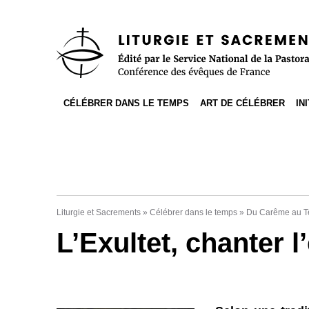
Accès direct au contenu
Accès direct à la recherche
Accès direct au menu
CÉLÉBRER DANS LE TEMPS
ART DE CÉLÉBRER
IN
Liturgie et Sacrements
»
Célébrer dans le temps
»
Du Carême au T
L’Exultet, chanter 