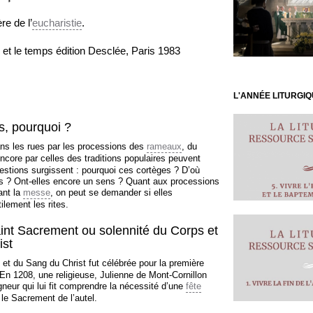
re de l’
eucharistie
.
ie et le temps édition Desclée, Paris 1983
L'ANNÉE LITURGI
s, pourquoi ?
ans les rues par les processions des
rameaux
, du
ncore par celles des traditions populaires peuvent
estions surgissent : pourquoi ces cortèges ? D’où
ns ? Ont-elles encore un sens ? Quant aux processions
ant la
messe
, on peut se demander si elles
ilement les rites.
int Sacrement ou solennité du Corps et
ist
et du Sang du Christ fut célébrée pour la première
 En 1208, une religieuse, Julienne de Mont-Cornillon
gneur qui lui fit comprendre la nécessité d’une
fête
 le Sacrement de l’autel.