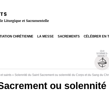
ITIATION CHRÉTIENNE
LA MESSE
SACREMENTS
CÉLÉBRER EN 
QUI
SOMMES-
NOUS ?
 et saints
»
Solennité du Saint Sacrement ou solennité du Corps et du Sang du Chri
 Sacrement ou solennité