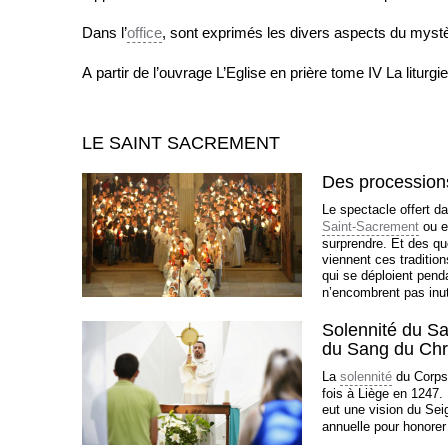
Dans l’
office
, sont exprimés les divers aspects du mystè
A partir de l’ouvrage L’Eglise en prière tome IV La liturg
LE SAINT SACREMENT
Des procession
Le spectacle offert d
Saint-Sacrement
ou e
surprendre. Et des qu
viennent ces traditio
qui se déploient pend
n’encombrent pas inut
Solennité du Sa
du Sang du Chr
La
solennité
du Corps 
fois à Liège en 1247.
eut une vision du Sei
annuelle pour honorer