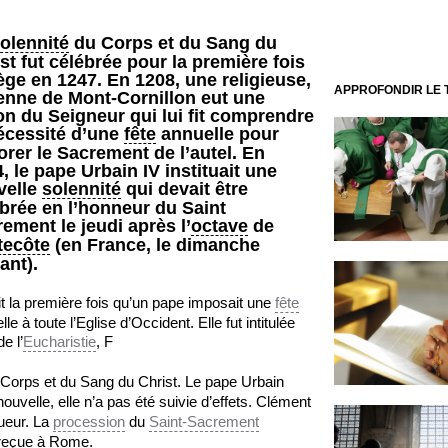
olennité
du Corps et du Sang du
st fut célébrée pour la première fois
ège en 1247. En 1208, une religieuse,
APPROFONDIR LE
enne de Mont-Cornillon eut une
on du Seigneur qui lui fit comprendre
écessité d’une
fête
annuelle pour
rer le Sacrement de l’autel. En
, le pape Urbain IV instituait une
velle
solennité
qui devait être
brée en l’honneur du Saint
ement le jeudi après l’
octave
de
tecôte
(en France, le dimanche
ant).
it la première fois qu’un pape imposait une
fête
le à toute l’Eglise d’Occident. Elle fut intitulée
e l’
Eucharistie
, F
Corps et du Sang du Christ. Le pape Urbain
ouvelle, elle n’a pas été suivie d’effets. Clément
gueur. La
procession
du
Saint-Sacrement
t reçue à Rome.