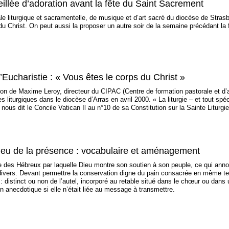
illée d’adoration avant la fête du Saint Sacrement
e liturgique et sacramentelle, de musique et d’art sacré du diocèse de Strasbou
u Christ. On peut aussi la proposer un autre soir de la semaine précédant la 
’Eucharistie : « Vous êtes le corps du Christ »
ion de Maxime Leroy, directeur du CIPAC (Centre de formation pastorale et d’an
 liturgiques dans le diocèse d’Arras en avril 2000. « La liturgie – et tout spé
 nous dit le Concile Vatican Il au n°10 de sa Constitution sur la Sainte Litur
lieu de la présence : vocabulaire et aménagement
te des Hébreux par laquelle Dieu montre son soutien à son peuple, ce qui annon
vers. Devant permettre la conservation digne du pain consacrée en même temp
 : distinct ou non de l’autel, incorporé au retable situé dans le chœur ou dans
n anecdotique si elle n’était liée au message à transmettre.