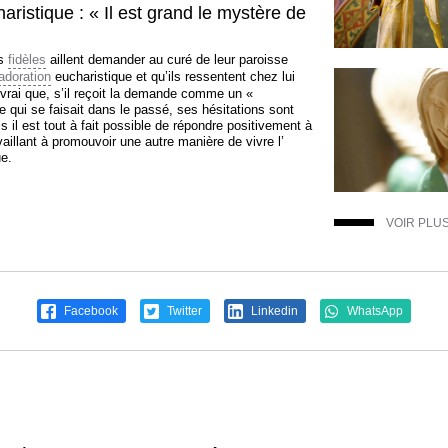
aristique : « Il est grand le mystère de
es
fidèles
aillent demander au curé de leur paroisse
adoration
eucharistique et qu’ils ressentent chez lui
t vrai que, s’il reçoit la demande comme un «
e qui se faisait dans le passé, ses hésitations sont
 il est tout à fait possible de répondre positivement à
illant à promouvoir une autre manière de vivre l’
e.
VOIR PLU
Facebook
Twitter
Linkedin
WhatsApp