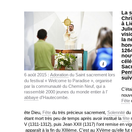
La
s
Chri
à Li
Juli
visi
la n
hono
1264
nou
célé
i
Sacr
Pen
6 août 2015 :
Adoration
du Saint sacrement lors
suiv
du festival « Welcome to Paradise », organisé
par la communauté du Chemin Neuf, qui a
C’éta
rassemblé 2000 jeunes du monde entier à l’
nouvel
abbaye
d’Hautecombe.
Fête
d
ête Dieu,
Fête
du très précieux sacrement,
Solennité
du 
étant mort très peu de temps après avoir institué la
fête
n
V (1311-1312), puis Jean XXII (1317) l’ont remise en vi
apparaît à la fin du XIIIème. C’est au XVème qu’elle fu