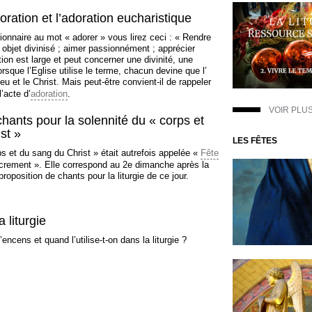
ration et l’adoration eucharistique
ionnaire au mot « adorer » vous lirez ceci : « Rendre
 objet divinisé ; aimer passionnément ; apprécier
ion est large et peut concerner une divinité, une
rsque l’Eglise utilise le terme, chacun devine que l’
u et le Christ. Mais peut-être convient-il de rappeler
l’acte d’
adoration
.
VOIR PLU
chants pour la solennité du « corps et
st »
LES FÊTES
s et du sang du Christ » était autrefois appelée «
Fête
crement ». Elle correspond au 2e dimanche après la
proposition de chants pour la liturgie de ce jour.
 liturgie
’encens et quand l’utilise-t-on dans la liturgie ?