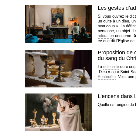
Les gestes d’ado
Si vous ouvrez le dict
un culte à un dieu, un
beaucoup ». La définit
personne, un objet. Lo
adoration
concerne Die
ce que dit l’Eglise de 
Proposition de 
du sang du Chri
La
solennité
du « corp
-Dieu » ou « Saint Sa
Pentecôte
. Voici une 
L’encens dans la
Quelle est origine de l