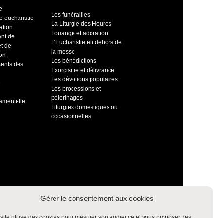
e
Les funérailles
e eucharistie
La Liturgie des Heures
ation
Louange et adoration
ent de
L’Eucharistie en dehors de
et de
la messe
ion
Les bénédictions
ents des
Exorcisme et délivrance
Les dévotions populaires
e
Les processions et
pèlerinages
ramentelle
Liturgies domestiques ou
occasionnelles
Gérer le consentement aux cookies
site utilise des cookies pour mesurer son audience et vous proposer des