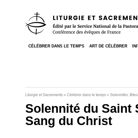
Accès direct au contenu
Accès direct à la recherche
Accès direct au menu
CÉLÉBRER DANS LE TEMPS
ART DE CÉLÉBRER
IN
Liturgie et Sacrements
»
Célébrer dans le temps
»
Solennités, fêtes
Solennité du Saint
Sang du Christ