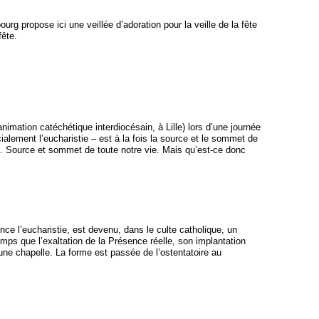
rg propose ici une veillée d’adoration pour la veille de la fête
fête.
imation catéchétique interdiocésain, à Lille) lors d’une journée
cialement l’eucharistie – est à la fois la source et le sommet de
gie. Source et sommet de toute notre vie. Mais qu’est-ce donc
ce l’eucharistie, est devenu, dans le culte catholique, un
s que l’exaltation de la Présence réelle, son implantation
 une chapelle. La forme est passée de l’ostentatoire au