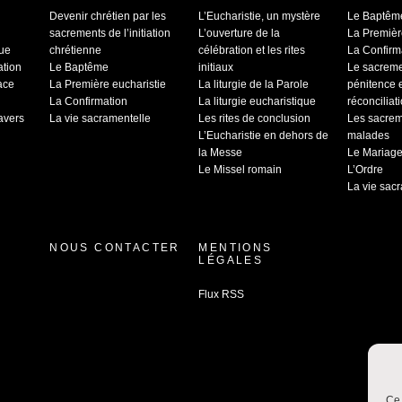
Devenir chrétien par les
L’Eucharistie, un mystère
Le Baptêm
sacrements de l’initiation
L’ouverture de la
La Premièr
que
chrétienne
célébration et les rites
La Confirm
ation
Le Baptême
initiaux
Le sacrem
ace
La Première eucharistie
La liturgie de la Parole
pénitence 
La Confirmation
La liturgie eucharistique
réconciliat
ravers
La vie sacramentelle
Les rites de conclusion
Les sacrem
L’Eucharistie en dehors de
malades
la Messe
Le Mariag
Le Missel romain
L’Ordre
La vie sac
NOUS CONTACTER
MENTIONS
LÉGALES
Flux RSS
Ce 