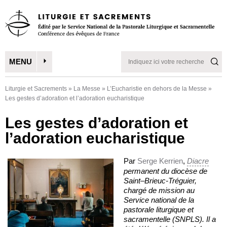
MENU
Liturgie et Sacrements
»
La Messe
»
L’Eucharistie en dehors de la Messe
»
Les gestes d’adoration et l’adoration eucharistique
Les gestes d’adoration et
l’adoration eucharistique
Par
Serge Kerrien
,
Diacre
permanent du diocèse de
Saint–Brieuc-Tréguier,
chargé de mission au
Service national de la
pastorale liturgique et
sacramentelle (SNPLS). Il a