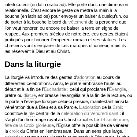
interlocuteur (en latin oratio ad). Elle porte donc une dimension
relationnelle. C’est encore le geste de mettre la main à la
bouche (en latin ad os) pour envoyer un baiser à quelqu’un, ou
de porter à la bouche le bord du
vêtement
de la personne que
l’on veut honorer, ou encore de baiser la terre en signe de
respect. Aux premiers siècles de notre ère, ces gestes étaient
pratiqués pour honorer l’empereur romain et ses statues. Les
chrétiens vont s’emparer de ces marques d’honneur, mais ils
les réservent à Dieu et au Christ.
Dans la liturgie
La liturgie va introduire des gestes d’
adoration
au cours de
différentes célébrations. Ainsi, le prêtre embrasse l’autel au
début et à la fin de l’
Eucharistie
; celui qui proclame l’
Évangile
,
prêtre ou
diacre
, embrasse l’évangéliaire à la fin de la lecture, ou
le porte à l’évêque lorsque celui-ci préside, manifestant ainsi la
vénération due à Dieu et à sa Parole. L’
adoration
de la
Croix
constitue le
rite
central de la
célébration du Vendredi saint
: il
s’agit d’un hommage royal au Christ crucifié. Le
14 septembre,
fête de la Croix glorieuse
, l’Eglise offre la possibilité de vénérer
la
croix
du Christ en l’embrassant. Dans un sens plus large, l’