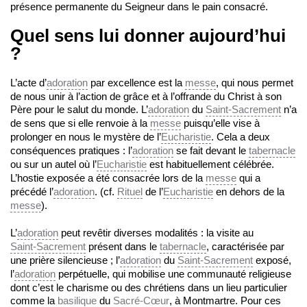
présence permanente du Seigneur dans le pain consacré.
Quel sens lui donner aujourd’hui
?
L’acte d’
adoration
par excellence est la
messe
, qui nous permet
de nous unir à l’action de grâce et à l’offrande du Christ à son
Père pour le salut du monde. L’
adoration
du
Saint-Sacrement
n’a
de sens que si elle renvoie à la
messe
puisqu’elle vise à
prolonger en nous le mystère de l’
Eucharistie
. Cela a deux
conséquences pratiques : l’
adoration
se fait devant le
tabernacle
ou sur un autel où l’
Eucharistie
est habituellement célébrée.
L’hostie exposée a été consacrée lors de la
messe
qui a
précédé l’
adoration
. (cf.
Rituel
de l’
Eucharistie
en dehors de la
messe
).
L’
adoration
peut revêtir diverses modalités : la visite au
Saint-Sacrement
présent dans le
tabernacle
, caractérisée par
une prière silencieuse ; l’
adoration
du
Saint-Sacrement
exposé,
l’
adoration
perpétuelle, qui mobilise une communauté religieuse
dont c’est le charisme ou des chrétiens dans un lieu particulier
comme la
basilique
du
Sacré-Cœur
, à Montmartre. Pour ces