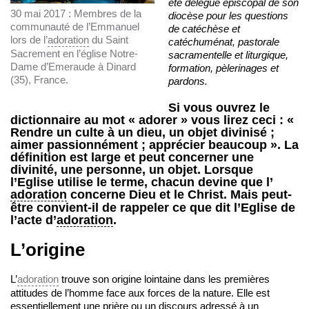
été délégué épiscopal de son
30 mai 2017 : Membres de la
diocèse pour les questions
communauté de l’Emmanuel
de catéchèse et
lors de l’
adoration
du Saint
catéchuménat, pastorale
Sacrement en l’église Notre-
sacramentelle et liturgique,
Dame d’Emeraude à Dinard
formation, pèlerinages et
(35), France.
pardons.
Si vous ouvrez le
dictionnaire au mot « adorer » vous lirez ceci : «
Rendre un culte à un dieu, un objet divinisé ;
aimer passionnément ; apprécier beaucoup ». La
définition est large et peut concerner une
divinité, une personne, un objet. Lorsque
l’Eglise utilise le terme, chacun devine que l’
adoration
concerne Dieu et le Christ. Mais peut-
être convient-il de rappeler ce que dit l’Eglise de
l’acte d’
adoration
.
L’origine
L’
adoration
trouve son origine lointaine dans les premières
attitudes de l’homme face aux forces de la nature. Elle est
essentiellement une prière ou un discours adressé à un