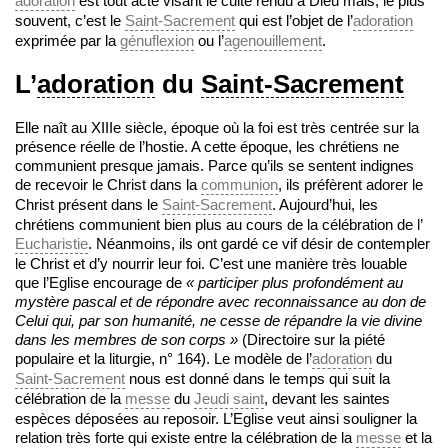
adoration
est tout acte visant le culte rendu à Dieu mais, le plus
souvent, c’est le
Saint-Sacrement
qui est l’objet de l’
adoration
exprimée par la
génuflexion
ou l’
agenouillement
.
L’
adoration
du
Saint-Sacrement
Elle naît au XIIIe siècle, époque où la foi est très centrée sur la
présence réelle de l’hostie. A cette époque, les chrétiens ne
communient presque jamais. Parce qu’ils se sentent indignes
de recevoir le Christ dans la
communion
, ils préfèrent adorer le
Christ présent dans le
Saint-Sacrement
. Aujourd’hui, les
chrétiens communient bien plus au cours de la célébration de l’
Eucharistie
. Néanmoins, ils ont gardé ce vif désir de contempler
le Christ et d’y nourrir leur foi. C’est une manière très louable
que l’Eglise encourage de
« participer plus profondément au
mystère pascal et de répondre avec reconnaissance au don de
Celui qui, par son humanité, ne cesse de répandre la vie divine
dans les membres de son corps »
(Directoire sur la piété
populaire et la liturgie, n° 164). Le modèle de l’
adoration
du
Saint-Sacrement
nous est donné dans le temps qui suit la
célébration de la
messe
du
Jeudi saint
, devant les saintes
espèces déposées au reposoir. L’Eglise veut ainsi souligner la
relation très forte qui existe entre la célébration de la
messe
et la