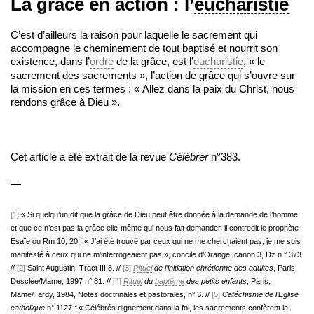
La grâce en action : l’
eucharistie
C’est d’ailleurs la raison pour laquelle le sacrement qui
accompagne le cheminement de tout baptisé et nourrit son
existence, dans l’
ordre
de la grâce, est l’
eucharistie
, « le
sacrement des sacrements », l’action de grâce qui s’ouvre sur
la mission en ces termes : « Allez dans la paix du Christ, nous
rendons grâce à Dieu ».
Cet article a été extrait de la revue
Célébrer
n°383.
—
[1]
« Si quelqu’un dit que la grâce de Dieu peut être donnée à la demande de l’homme
et que ce n’est pas la grâce elle-même qui nous fait demander, il contredit le prophète
Esaïe ou Rm 10, 20 : « J’ai été trouvé par ceux qui ne me cherchaient pas, je me suis
manifesté à ceux qui ne m’interrogeaient pas », concile d’Orange, canon 3, Dz n ° 373.
//
[2]
Saint Augustin, Tract III 8. //
[3]
Rituel
de l’initiation chrétienne des adultes
, Paris,
Desclée/Mame, 1997 n° 81. //
[4]
Rituel
du
baptême
des petits enfants
, Paris,
Mame/Tardy, 1984, Notes doctrinales et pastorales, n° 3. //
[5]
Catéchisme de l’Eglise
catholique
n° 1127 : « Célébrés dignement dans la foi, les sacrements confèrent la