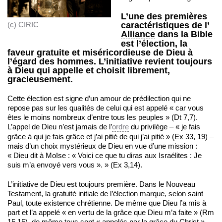
L’une des premières
caractéristiques de l’
(c) CIRIC
Alliance
dans la Bible
est l’élection, la
faveur gratuite et miséricordieuse de Dieu à
l’égard des hommes. L’initiative revient toujours
à Dieu qui appelle et choisit librement,
gracieusement.
Cette élection est signe d’un amour de prédilection qui ne
repose pas sur les qualités de celui qui est appelé « car vous
êtes le moins nombreux d’entre tous les peuples » (Dt 7,7).
L’appel de Dieu n’est jamais de l’
ordre
du privilège – « je fais
grâce à qui je fais grâce et j’ai pitié de qui j’ai pitié » (Ex 33, 19) –
mais d’un choix mystérieux de Dieu en vue d’une mission :
« Dieu dit à Moïse : « Voici ce que tu diras aux Israélites : Je
suis m’a envoyé vers vous ». » (Ex 3,14).
L’initiative de Dieu est toujours première. Dans le Nouveau
Testament, la gratuité initiale de l’élection marque, selon saint
Paul, toute existence chrétienne. De même que Dieu l’a mis à
part et l’a appelé « en vertu de la grâce que Dieu m’a faite » (Rm
15,15), de même tous sont « appelés par la grâce du Christ »