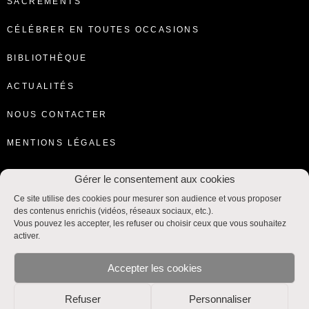
SACREMENTS
CÉLÉBRER EN TOUTES OCCASIONS
BIBLIOTHÈQUE
ACTUALITÉS
NOUS CONTACTER
MENTIONS LÉGALES
Gérer le consentement aux cookies
Ce site utilise des cookies pour mesurer son audience et vous proposer
des contenus enrichis (vidéos, réseaux sociaux, etc.).
Vous pouvez les accepter, les refuser ou choisir ceux que vous souhaitez
activer.
Accepter les cookies
Refuser
Personnaliser
Liturgie et Sacrements © SNPLS / CEF