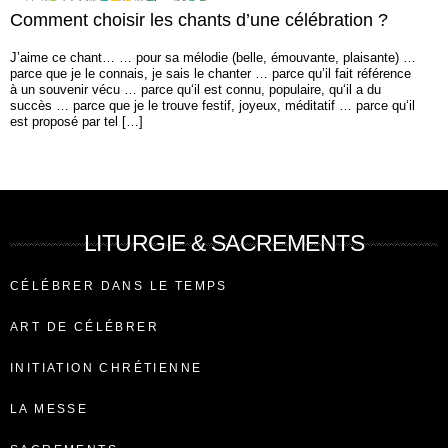
Comment choisir les chants d’une célébration ?
J’aime ce chant… … pour sa mélodie (belle, émouvante, plaisante) …
parce que je le connais, je sais le chanter … parce qu’il fait référence
à un souvenir vécu … parce qu‘il est connu, populaire, qu‘il a du
succès … parce que je le trouve festif, joyeux, méditatif … parce qu‘il
est proposé par tel […]
LITURGIE & SACREMENTS
CÉLÉBRER DANS LE TEMPS
ART DE CÉLÉBRER
INITIATION CHRÉTIENNE
LA MESSE