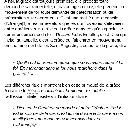
Ainsi, la grâce est toujours première, elle précède toute
démarche sacramentelle, et davantage encore, elle précède tout
mouvement de foi, toute demande de catéchisation ou de
préparation aux sacrements. C’est une réalité que le concile
d’Orange
[1]
a réaffirmée alors que les controverses s’élevaient
entre chrétiens sur le rôle de la grâce dans ce qu’on appelait le
commencement de la foi – l’
Initium Fidei
. En effet, c’est Dieu qui
invite, qui appelle, c’est la grâce qui fait entrer en mouvement,
en cheminement de foi. Saint Augustin, Docteur de la grâce, dira
:
« Quelle est la première grâce que nous avons reçue ? La
foi. En marchant dans la foi, nous marchons dans la
grâce
[2]
. »
Les différents rituels montrent bien cette primauté de la grâce.
Ainsi que le
Rituel
de l’initiation chrétienne des adultes
,
l’adhésion initiale insiste sur l’initiation divine :
« Dieu est le Créateur du monde et notre Créateur. En lui
est la source de la vie. C’est lui qui donne la lumière à nos
intelligences pour que nous le connaissions et
l’adorons
[3]
« .