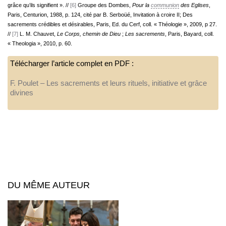
grâce qu’ils signifient ». //
[6]
Groupe des Dombes,
Pour la
communion
des Eglises
,
Paris, Centurion, 1988, p. 124, cité par B. Serboüé, Invitation à croire II; Des
sacrements crédibles et désirables, Paris, Ed. du Cerf, coll. « Théologie », 2009, p 27.
//
[7]
L. M. Chauvet,
Le Corps, chemin de Dieu
;
Les sacrements
, Paris, Bayard, coll.
« Theologia », 2010, p. 60.
Télécharger l’article complet en PDF :
F. Poulet – Les sacrements et leurs rituels, initiative et grâce
divines
DU MÊME AUTEUR