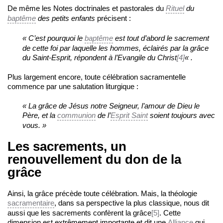
De même les Notes doctrinales et pastorales du
Rituel
du
baptême
des petits enfants
précisent :
« C’est pourquoi le
baptême
est tout d’abord le sacrement
de cette foi par laquelle les hommes, éclairés par la grâce
du Saint-Esprit, répondent à l’Evangile du Christ
[4]
« .
Plus largement encore, toute célébration sacramentelle
commence par une salutation liturgique :
« La grâce de Jésus notre Seigneur, l’amour de Dieu le
Père, et la
communion
de l’
Esprit Saint
soient toujours avec
vous. »
Les sacrements, un
renouvellement du don de la
grâce
Ainsi, la grâce précède toute célébration. Mais, la théologie
sacramentaire
, dans sa perspective la plus classique, nous dit
aussi que les sacrements confèrent la grâce
[5]
. Cette
dimension est extrêmement importante et dit une
Alliance
qui