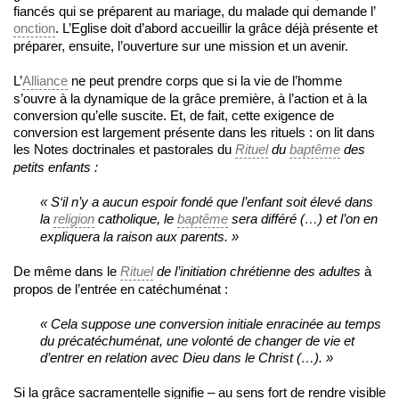
fiancés qui se préparent au mariage, du malade qui demande l’
onction
. L’Eglise doit d’abord accueillir la grâce déjà présente et
préparer, ensuite, l’ouverture sur une mission et un avenir.
L’
Alliance
ne peut prendre corps que si la vie de l’homme
s’ouvre à la dynamique de la grâce première, à l’action et à la
conversion qu’elle suscite. Et, de fait, cette exigence de
conversion est largement présente dans les rituels : on lit dans
les Notes doctrinales et pastorales du
Rituel
du
baptême
des
petits enfants :
«
S
‘
il n’y a aucun espoir fondé que l’enfant soit élevé dans
la
religion
catholique, le
baptême
sera différé (…) et l’on en
expliquera la raison aux parents. »
De même dans le
Rituel
de l’initiation chrétienne des adultes
à
propos de l’entrée en catéchuménat :
«
Cela suppose une conversion initiale enracinée au temps
du précatéchuménat, une volonté de changer de vie et
d’entrer en relation avec Dieu dans le Christ (…). »
Si la grâce sacramentelle signifie – au sens fort de rendre visible