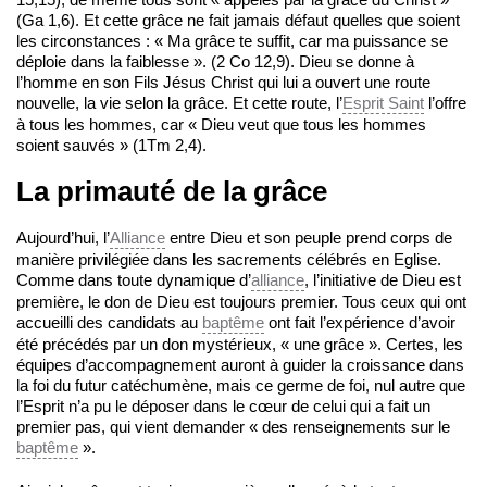
(Ga 1,6). Et cette grâce ne fait jamais défaut quelles que soient
les circonstances : « Ma grâce te suffit, car ma puissance se
déploie dans la faiblesse ». (2 Co 12,9). Dieu se donne à
l’homme en son Fils Jésus Christ qui lui a ouvert une route
nouvelle, la vie selon la grâce. Et cette route, l’
Esprit Saint
l’offre
à tous les hommes, car « Dieu veut que tous les hommes
soient sauvés » (1Tm 2,4).
La primauté de la grâce
Aujourd’hui, l’
Alliance
entre Dieu et son peuple prend corps de
manière privilégiée dans les sacrements célébrés en Eglise.
Comme dans toute dynamique d’
alliance
, l’initiative de Dieu est
première, le don de Dieu est toujours premier. Tous ceux qui ont
accueilli des candidats au
baptême
ont fait l’expérience d’avoir
été précédés par un don mystérieux, « une grâce ». Certes, les
équipes d’accompagnement auront à guider la croissance dans
la foi du futur catéchumène, mais ce germe de foi, nul autre que
l’Esprit n’a pu le déposer dans le cœur de celui qui a fait un
premier pas, qui vient demander « des renseignements sur le
baptême
».