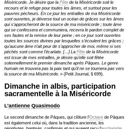
Miséricorde. Je désire que la
Fête
de la Miséricorde soit le
recours et le refuge pour toutes les âmes, et surtout pour les
pauvres pécheurs. En ce jour les entrailles de ma Miséricorde
sont ouvertes, je déverse tout un océan de grâces sur les âmes
qui s’approcheront de la source de ma miséricorde ; toute âme
qui se confessera et communiera, recevra le pardon complet de
ses fautes et la remise de leur peine ; en ce jour sont ouvertes
toutes les sources divines par lesquelles s’écoulent les grâces ;
qu’aucune âme n’ait peur de s’approcher de moi, même si ses
péchés sont comme l’écarlate. […] La
Fête
de la Miséricorde
est issue de mes entrailles, je désire qu’elle soit fêtée
solennellement le premier dimanche après Pâques. Le genre
humain ne trouvera pas la paix tant qu’il ne se tournera pas vers
la source de ma Miséricorde. »
(Petit Journal, § 699).
Dimanche in albis, participation
sacramentelle à la Miséricorde
L’
antienne
Quasimodo
Le second dimanche de Pâques, qui clôture l’
Octave
de Pâques
est également celui où, dans la tradition ancienne, les
néophytes, baptisés, confirmés et qui avaient reçu l’
eucharistie