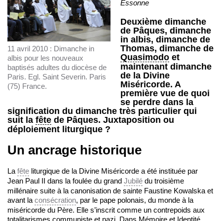
Essonne
Deuxième dimanche
de Pâques, dimanche
in albis, dimanche de
Thomas, dimanche de
11 avril 2010 : Dimanche in
Quasimodo
et
albis pour les nouveaux
maintenant dimanche
baptisés adultes du diocèse de
de la Divine
Paris. Egl. Saint Severin. Paris
Miséricorde. A
(75) France.
première vue de quoi
se perdre dans la
signification du dimanche très particulier qui
suit la
fête
de Pâques. Juxtaposition ou
déploiement liturgique ?
Un ancrage historique
La
fête
liturgique de la Divine Miséricorde a été instituée par
Jean Paul II dans la foulée du grand
Jubilé
du troisième
millénaire suite à la canonisation de sainte Faustine Kowalska et
avant la
consécration
, par le pape polonais, du monde à la
miséricorde du Père. Elle s’inscrit comme un contrepoids aux
totalitarismes communiste et nazi. Dans Mémoire et Identité,