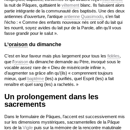
la nuit de Pâques, quittaient le
vêtement
blanc. Ils faisaient alors
partie intégrante de la communauté des baptisés. Une des deux
antiennes d’ouverture, l’antique
antienne
Quasimodo
, s’en fait
l’écho : « Comme des enfants nouveaux nés ont soif du lait qui
les nourrit, soyez avides du lait pur de la Parole, afin qu’il vous
fasse grandir pour le salut ».
L’
oraison
du dimanche
C’est en leur faveur mais plus largement pour tous les
fidèles
,
que l’
oraison
du dimanche demande au Père, invoqué sous le
vocable assez rare de « Dieu de miséricorde infinie »,
d’augmenter sa grâce afin qu’(ils) « comprennent toujours
mieux, quel
baptême
(les) a purifiés, quel Esprit (les) a fait
renaître et quel sang (les) a rachetés. »
Un prolongement dans les
sacrements
Dans le formulaire de Pâques, l’accent est successivement mis
sur les dimensions mystériques, sacramentelles de la Pâque
lors de la
Vigile
puis sur la mémoire de la rencontre matutinale