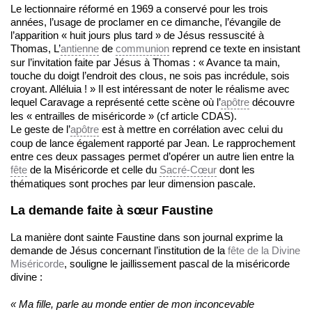
Le lectionnaire réformé en 1969 a conservé pour les trois
années, l’usage de proclamer en ce dimanche, l’évangile de
l’apparition « huit jours plus tard » de Jésus ressuscité à
Thomas, L’
antienne
de
communion
reprend ce texte en insistant
sur l’invitation faite par Jésus à Thomas : « Avance ta main,
touche du doigt l’endroit des clous, ne sois pas incrédule, sois
croyant. Alléluia ! » Il est intéressant de noter le réalisme avec
lequel Caravage a représenté cette scène où l’
apôtre
découvre
les « entrailles de miséricorde » (cf article CDAS).
Le geste de l’
apôtre
est à mettre en corrélation avec celui du
coup de lance également rapporté par Jean. Le rapprochement
entre ces deux passages permet d’opérer un autre lien entre la
fête
de la Miséricorde et celle du
Sacré-Cœur
dont les
thématiques sont proches par leur dimension pascale.
La demande faite à sœur Faustine
La manière dont sainte Faustine dans son journal exprime la
demande de Jésus concernant l’institution de la
fête de la Divine
Miséricorde
, souligne le jaillissement pascal de la miséricorde
divine :
« Ma fille, parle au monde entier de mon inconcevable