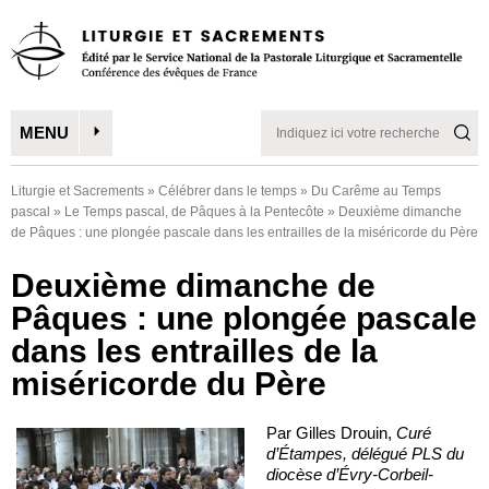
MENU
Liturgie et Sacrements
»
Célébrer dans le temps
»
Du Carême au Temps
pascal
»
Le Temps pascal, de Pâques à la Pentecôte
»
Deuxième dimanche
de Pâques : une plongée pascale dans les entrailles de la miséricorde du Père
Deuxième dimanche de
Pâques : une plongée pascale
dans les entrailles de la
miséricorde du Père
Par Gilles Drouin,
Curé
d’Étampes, délégué PLS du
diocèse d’Évry-Corbeil-