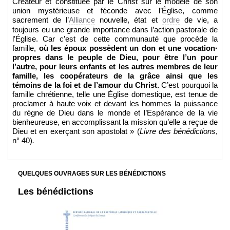
Créateur et constituée par le Christ sur le modèle de son
union mystérieuse et féconde avec l’Église, comme
sacrement de l’
Alliance
nouvelle, état et
ordre
de vie, a
toujours eu une grande importance dans l’action pastorale de
l’Église. Car c’est de cette communauté que procède la
famille,
où
l
es é
poux possèdent un don
et
un
e
vocation
·
propr
es dans
le peupl
e
de Di
e
u, pour
être
l’un pour
l’autr
e
, pour l
e
urs
enfants
et
l
es
autres
m
e
mbr
es
de leur
famille
, les
coopérateurs
de la
grâce ainsi que
le
s
témoins
de la
foi et
de
l’amour du Christ.
C’est pourquoi la
famille chrétienne, telle une Église domestique, est tenue de
proclamer à haute voix et devant les hommes la puissance
du règne de Dieu dans le monde et l’Espérance de la vie
bienheureuse, en accomplissant la mission qu’elle a reçue de
Dieu et en exerçant son apostolat » (
Livre des bénédictions
,
n° 40)
.
QUELQUES OUVRAGES SUR LES BÉNÉDICTIONS
Les bénédictions