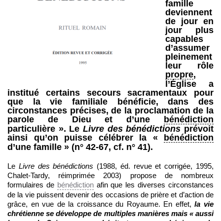
famille
deviennent
de jour en
jour plus
capables
d’assumer
pleinement
leur rôle
propre
,
l’Église a
institué certains secours sacramentaux pour
que la vie familiale bénéficie, dans des
circonstances précises, de la proclamation de la
parole de Dieu et d’une
bénédiction
particulière ». Le
Livre des bénédictions
prévoit
ainsi qu’on puisse célébrer la «
bénédiction
d’une famille » (n° 42-67, cf. n° 41).
Le
Livre des bénédictions
(1988, éd. revue et corrigée, 1995,
Chalet‑Tardy, réimprimée 2003) propose de nombreux
formulaires de
bénédiction
afin que les diverses circonstances
de la vie puissent devenir des occasions de prière et d’action de
grâce, en vue de la croissance du Royaume. En effet,
la vie
chrétienne se développe de multiples manières mais « aussi