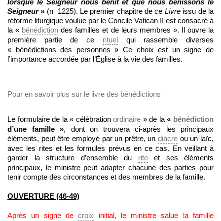
lorsque le Seigneur nous bénit et que nous bénissons le
Seigneur »
(n 1225). Le premier chapitre de ce
Livre
issu de la
réforme liturgique voulue par le Concile Vatican II est consacré à
la «
bénédiction
des familles et de leurs membres ». Il ouvre la
première partie de ce
rituel
qui rassemble diverses
« bénédictions des personnes » Ce choix est un signe de
l’importance accordée par l’Église à la vie des familles.
Pour en savoir plus sur le livre des bénédictions
Le formulaire de la « célébration
ordinaire
» de la
«
bénédiction
d’une famille »
, dont on trouvera ci-après les principaux
éléments, peut être employé par un prêtre, un
diacre
ou un laïc,
avec les rites et les formules prévus en ce cas. En veillant à
garder la structure d’ensemble du
rite
et ses éléments
principaux, le ministre peut adapter chacune des parties pour
tenir compte des circonstances et des membres de la famille.
OUVERTURE (46-49)
Après un signe de
croix
initial, le ministre salue la famille