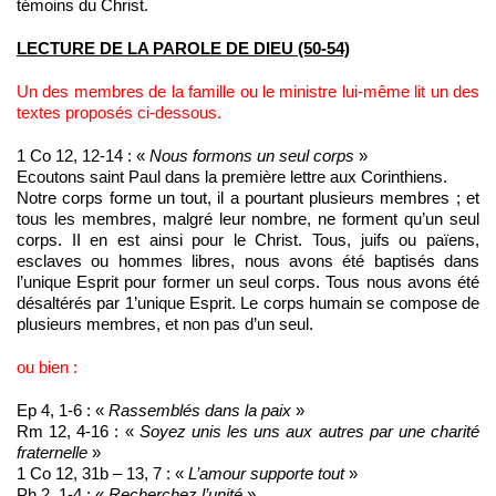
témoins du Christ.
LECTURE DE LA PAROLE DE DIEU (50-54)
Un des membres de la famille ou le ministre lui-même lit un des
textes proposés ci‑dessous.
1 Co 12, 12-14 : «
N
o
us f
o
rm
o
n
s
un
s
eul
co
rp
s
»
Ecoutons saint Paul dans la première lettre aux Corinthiens.
Notre corps forme un tout, il a pourtant plusieurs membres ; et
tous les membres, malgré leur nombre, ne forment qu’un seul
corps. II en est ainsi pour le Christ. Tous, juifs ou païens,
esclaves ou hommes libres, nous avons été baptisés dans
l’unique Esprit pour former un seul corps. Tous nous avons été
désaltérés par 1’unique Esprit. Le corps humain se compose de
plusieurs membres, et non pas d’un seul.
ou bien :
Ep 4, 1-6 : «
Rassemblés dans la paix
»
Rm 12, 4-16 : «
Soyez
unis
les uns aux autres par un
e
charité
frat
e
rnelle
»
1 Co 12, 31b – 13, 7 : «
L’
amour
supporte
tout
»
Ph 2, 1-4 : «
Recherchez
l’
unité
»