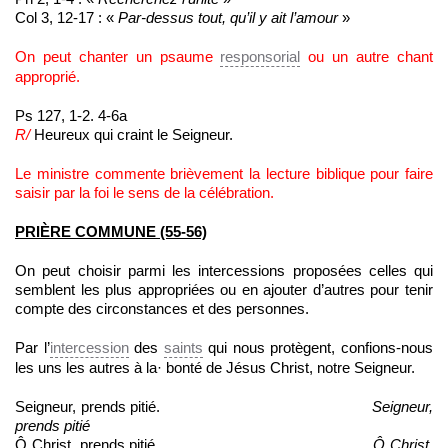
Col 3, 12-17 : «
Par-dessus tout
,
qu’il
y ait
l’amour
»
On peut chanter un psaume
responsorial
ou un autre chant
approprié.
Ps 127, 1-2. 4-6a
R/
Heureux qui craint le Seigneur.
Le ministre commente brièvement la lecture biblique pour faire
saisir par la foi le sens de la célébration.
PRI
È
RE COMMUNE (55-56)
On peut choisir parmi les intercessions proposées celles qui
semblent les plus appropriées ou en ajouter d’autres pour tenir
compte des circonstances et des personnes.
Par l’
intercession
des
saints
qui nous protègent, confions-nous
les uns les autres à la· bonté de Jésus Christ, notre Seigneur.
Seigneur, prends pitié.
Seigneur,
prends pitié
Ô Christ, prends pitié.
Ô
Christ,