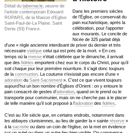
Détail du
tabernacle
, oeuvre de
Dans les premiers siècles
l’artiste contemporain Edouard
de l’Église, on conservait du
ROPARS, de la Maison d’Eglise
pain eucharistique, après la
Saint-Paul-de-La Plaine. Saint
célébration, pour l’apporter
Denis (93) France.
aux mourants. Le concile de
Nicée de 325 parlait déjà
d’une « règle ancienne interdisant de priver du dernier et très
nécessaire
viatique
celui qui est près de la mort. » En ces
temps où la
messe
n’était célébrée que le dimanche, il arrivait
que des
fidèles
emportent chez eux le corps du Christ, pour qu’il
soit chaque jour leur première nourriture. Il s’agit donc toujours
de la
communion
. La coutume n’existait pas encore d’une «
adoration
du
Saint-Sacrement
». C’est ce que vivent toujours
aujourd’hui un bon nombre d’Églises d’Orient : on y entoure le
pain consacré de gestes d’
adoration
, quand on le prend ou le
transporte pour communier, mais on ne cherche pas à le placer
de telle manière qu’il soit proposé à l’
adoration
des
fidèles
.
C’est au XIe siècle que, en certains endroits, notamment dans
les abbayes clunisiennes, au lieu de garder la « sainte
réserve
»
à la
sacristie
ou dans un coin de l’église, on la met en évidence
sur un autel ou dans un autre lieu bien visible. On commence