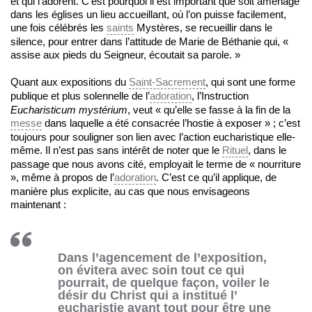
et qui l’adorent. C’est pourquoi il est important que soit aménagé
dans les églises un lieu accueillant, où l’on puisse facilement,
une fois célébrés les
saints
Mystères, se recueillir dans le
silence, pour entrer dans l’attitude de Marie de Béthanie qui, «
assise aux pieds du Seigneur, écoutait sa parole. »
Quant aux expositions du
Saint-Sacrement
, qui sont une forme
publique et plus solennelle de l’
adoration
, l’Instruction
Eucharisticum mystérium
, veut « qu’elle se fasse à la fin de la
messe
dans laquelle a été consacrée l’hostie à exposer » ; c’est
toujours pour souligner son lien avec l’action eucharistique elle-
même. Il n’est pas sans intérêt de noter que le
Rituel
, dans le
passage que nous avons cité, employait le terme de « nourriture
», même à propos de l’
adoration
. C’est ce qu’il applique, de
manière plus explicite, au cas que nous envisageons
maintenant :
Dans l’agencement de l’exposition,
on évitera avec soin tout ce qui
pourrait, de quelque façon, voiler le
désir du Christ qui a institué l’
eucharistie
avant tout pour être une