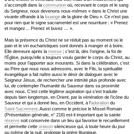
s’accomplit dans la
communion
où, recevant le corps et le sang
du Seigneur, nous devenons nous-mêmes « dans le Christ une
vivante offrande à la
louange
de la gloire de Dieu ». Ce n’est pas
pour rien que le signe sacramentel est une nourriture : « Prenez
et mangez… Prenez et buvez … ».
Mais la présence du Christ ne se réduit pas au moment où le
pain et le vin eucharistiques sont donnés à manger et à boire.
Elle demeure après la
messe
; c’est là, dès l’origine, la foi de
l’Église, puisqu’elle a toujours voulu garder le corps du Christ, au
moins pour l’apporter aux mourants. Si dans la célébration, c’est
au Père que nous nous adressons, avec le Fils, la spiritualité
évangélique a fait naître aussi le désir de dialoguer avec le
Seigneur Jésus, de rechercher une intimité plus profonde avec
lui, de contempler l’humanité du Sauveur dans sa proximité
avec nous. C’est cette légitime aspiration qui s’est traduite
depuis bien longtemps, en Orient, par la vénération de l’icône du
Sauveur et qui a donné lieu, en Occident, à l’
adoration
du
Saint-Sacrement
. Aussi comme le précise le Missel Romain
(Présentation générale, n° 216) est-il important que la sainte
réserve
soit conservée dans un lieu qui favorise le recueillement
et permette cette
oraison
silencieuse qui, à toute heure du jour
ou même de la nuit, prolonge la prière liturgique.