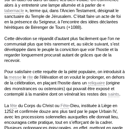
alors à y entretenir une lampe allumée et à parler de «
tabernacle
», terme qui, dans l’Ancien Testament, désignait le
sanctuaire du Temple de Jérusalem. C’était faire un acte de foi
en la présence du Seigneur, à l’encontre des idées déclarées
hérétiques de Bérenger de Tours (+1088).
Cette dévotion se répandit d’autant plus facilement que l’on ne
communiait plus que très rarement et, au siècle suivant, s’est
développée dans le peuple la conviction que voir l’hostie et la
regarder longuement procurait autant de grâces que de la
recevoir.
Pour satisfaire cette requête de la piété populaire, on introduisit à
la
messe
le
rite
de l’élévation et on voulut le prolonger, en dehors
de la célébration, en plaçant l’hostie dans un
reliquaire
(origine
des monstrances ou ostensoirs) qui pouvait être exposé et
contemplé à la manière dont on vénérait les restes des
saints
.
La
fête
du Corps du Christ ou
Fête
-Dieu, instituée à Liège en
1252 et confirmée douze ans plus tard par le pape Urbain IV,
avec les processions solennelles auxquelles elle donnait lieu,
encouragea cette pratique, tout en s’efforçant de la cadrer.
Plusieurs ordonnances épiscopales, en effet, mettront en garde