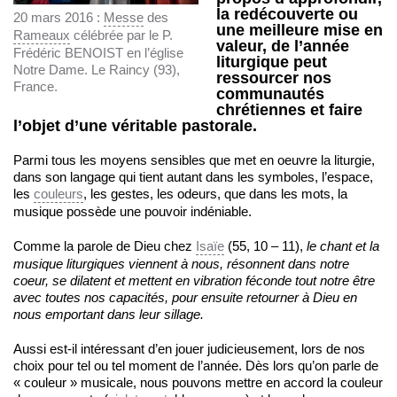
la redécouverte ou
20 mars 2016 :
Messe
des
une meilleure mise en
Rameaux
célébrée par le P.
valeur, de l’année
Frédéric BENOIST en l’église
liturgique peut
Notre Dame. Le Raincy (93),
ressourcer nos
France.
communautés
chrétiennes et faire
l’objet d’une véritable pastorale.
Parmi tous les moyens sensibles que met en oeuvre la liturgie,
dans son langage qui tient autant dans les symboles, l’espace,
les
couleurs
, les gestes, les odeurs, que dans les mots, la
musique possède une pouvoir indéniable.
Comme la parole de Dieu chez
Isaïe
(55, 10 – 11),
le chant et la
musique liturgiques viennent à nous, résonnent dans notre
coeur, se dilatent et mettent en vibration féconde tout notre être
avec toutes nos capacités, pour ensuite retourner à Dieu en
nous emportant dans leur sillage.
Aussi est-il intéressant d’en jouer judicieusement, lors de nos
choix pour tel ou tel moment de l’année. Dès lors qu’on parle de
« couleur » musicale, nous pouvons mettre en accord la couleur