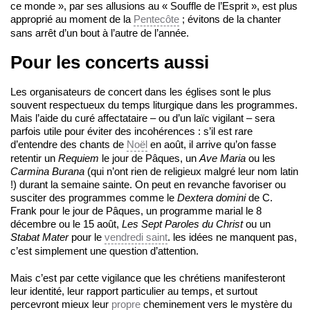
ce monde », par ses allusions au « Souffle de l’Esprit », est plus
approprié au moment de la
Pentecôte
; évitons de la chanter
sans arrêt d’un bout à l’autre de l’année.
Pour les concerts aussi
Les organisateurs de concert dans les églises sont le plus
souvent respectueux du temps liturgique dans les programmes.
Mais l’aide du curé affectataire – ou d’un laïc vigilant – sera
parfois utile pour éviter des incohérences : s’il est rare
d’entendre des chants de
Noël
en août, il arrive qu’on fasse
retentir un
Requiem
le jour de Pâques, un
Ave Maria
ou les
Carmina Burana
(qui n’ont rien de religieux malgré leur nom latin
!) durant la semaine sainte. On peut en revanche favoriser ou
susciter des programmes comme le
Dextera domini
de C.
Frank pour le jour de Pâques, un programme marial le 8
décembre ou le 15 août,
Les Sept Paroles du Christ
ou un
Stabat Mater
pour le
vendredi saint
. les idées ne manquent pas,
c’est simplement une question d’attention.
Mais c’est par cette vigilance que les chrétiens manifesteront
leur identité, leur rapport particulier au temps, et surtout
percevront mieux leur
propre
cheminement vers le mystère du