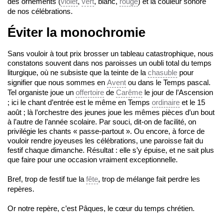
des ornements (
violet
,
vert
, blanc,
rouge
) et la couleur sonore
de nos célébrations.
Éviter la monochromie
Sans vouloir à tout prix brosser un tableau catastrophique, nous
constatons souvent dans nos paroisses un oubli total du temps
liturgique, où ne subsiste que la teinte de la
chasuble
pour
signifier que nous sommes en
Avent
ou dans le Temps pascal.
Tel organiste joue un
offertoire
de
Carême
le jour de l’Ascension
; ici le chant d’entrée est le même en Temps
ordinaire
et le 15
août ; là l’orchestre des jeunes joue les mêmes pièces d’un bout
à l’autre de l’année scolaire. Par souci, dit-on de facilité, on
privilégie les chants « passe-partout ». Ou encore, à force de
vouloir rendre joyeuses les célébrations, une paroisse fait du
festif chaque dimanche. Résultat : elle s’y épuise, et ne sait plus
que faire pour une occasion vraiment exceptionnelle.
Bref, trop de festif tue la
fête
, trop de mélange fait perdre les
repères.
Or notre repère, c’est Pâques, le cœur du temps chrétien.