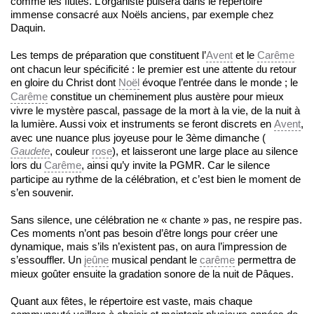
comme les flûtes. L’organiste puisera dans le répertoire
immense consacré aux Noëls anciens, par exemple chez
Daquin.
Les temps de préparation que constituent l’
Avent
et le
Carême
ont chacun leur spécificité : le premier est une attente du retour
en gloire du Christ dont
Noël
évoque l’entrée dans le monde ; le
Carême
constitue un cheminement plus austère pour mieux
vivre le mystère pascal, passage de la mort à la vie, de la nuit à
la lumière. Aussi voix et instruments se feront discrets en
Avent
,
avec une nuance plus joyeuse pour le 3ème dimanche (
Gaudete
, couleur
rose
), et laisseront une large place au silence
lors du
Carême
, ainsi qu’y invite la PGMR. Car le silence
participe au rythme de la célébration, et c’est bien le moment de
s’en souvenir.
Sans silence, une célébration ne « chante » pas, ne respire pas.
Ces moments n’ont pas besoin d’être longs pour créer une
dynamique, mais s’ils n’existent pas, on aura l’impression de
s’essouffler. Un
jeûne
musical pendant le
carême
permettra de
mieux goûter ensuite la gradation sonore de la nuit de Pâques.
Quant aux fêtes, le répertoire est vaste, mais chaque