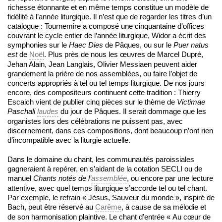
richesse étonnante et en même temps constitue un modèle de
fidélité à l’année liturgique. Il n’est que de regarder les titres d’un
catalogue : Tournemire a composé une cinquantaine d’offices
couvrant le cycle entier de l’année liturgique, Widor a écrit des
symphonies sur le
Haec Dies
de Pâques, ou sur le
Puer natus
est
de
Noël
. Plus près de nous les œuvres de Marcel Dupré,
Jehan Alain, Jean Langlais, Olivier Messiaen peuvent aider
grandement la prière de nos assemblées, ou faire l’objet de
concerts appropriés à tel ou tel temps liturgique. De nos jours
encore, des compositeurs continuent cette tradition : Thierry
Escaich vient de publier cinq pièces sur le thème de
Victimae
Paschali
laudes
du jour de Pâques. Il serait dommage que les
organistes lors des célébrations ne puissent pas, avec
discernement, dans ces compositions, dont beaucoup n’ont rien
d’incompatible avec la liturgie actuelle.
Dans le domaine du chant, les communautés paroissiales
gagneraient à repérer, en s’aidant de la cotation SECLI ou de
manuel
Chants notés de l’
assemblée
, ou encore par une lecture
attentive, avec quel temps liturgique s’accorde tel ou tel chant.
Par exemple, le refrain « Jésus, Sauveur du monde », inspiré de
Bach, peut être réservé au
Carême
, à cause de sa mélodie et
de son harmonisation plaintive. Le chant d’entrée « Au cœur de