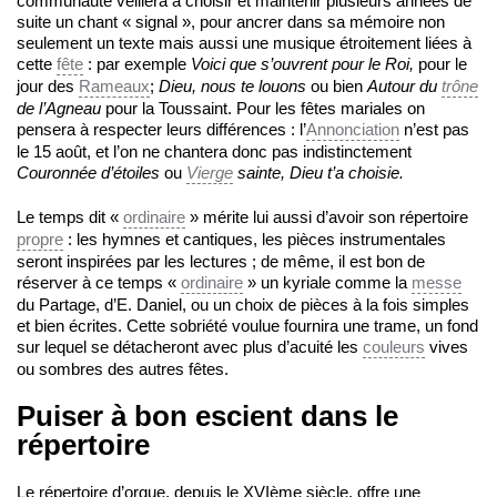
communauté veillera à choisir et maintenir plusieurs années de
suite un chant « signal », pour ancrer dans sa mémoire non
seulement un texte mais aussi une musique étroitement liées à
cette
fête
: par exemple
Voici que s’ouvrent pour le Roi,
pour le
jour des
Rameaux
;
Dieu, nous te louons
ou bien
Autour du
trône
de l’Agneau
pour la Toussaint. Pour les fêtes mariales on
pensera à respecter leurs différences : l’
Annonciation
n’est pas
le 15 août, et l’on ne chantera donc pas indistinctement
Couronnée d’étoiles
ou
Vierge
sainte, Dieu t’a choisie.
Le temps dit «
ordinaire
» mérite lui aussi d’avoir son répertoire
propre
: les hymnes et cantiques, les pièces instrumentales
seront inspirées par les lectures ; de même, il est bon de
réserver à ce temps «
ordinaire
» un kyriale comme la
messe
du Partage, d’E. Daniel, ou un choix de pièces à la fois simples
et bien écrites. Cette sobriété voulue fournira une trame, un fond
sur lequel se détacheront avec plus d’acuité les
couleurs
vives
ou sombres des autres fêtes.
Puiser à bon escient dans le
répertoire
Le répertoire d’orgue, depuis le XVIème siècle, offre une