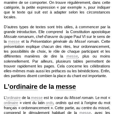
manière de se comporter. On trouve régulièrement, dans cette
catégorie, la petite expression « par exemple », pour indiquer
que le texte qui suit est à adapter selon les circonstances
locales.
D’autres types de textes sont très utiles, à commencer par la
grande introduction. Elle comprend la Constitution apostolique
Missale romanum
, chef-d’œuvre du pape Paul VI sur le sens de
la
messe
et la
Présentation générale du Missel romain
. Cette
présentation explique chacun des rites, leur ordonnancement,
les possibilités de choix, le rôle de chaque participant et les
différentes manières de dire la
messe
, plus ou moins
solennellement. Par ailleurs, plusieurs tables permettent de
trouver rapidement les pages. Cela concerne les célébrations
elles-mêmes mais aussi les préfaces ou les bénédictions. Enfin,
des partitions disent combien la place du chant est importante.
L’
ordinaire
de la
messe
L’
ordinaire
de la
messe
est le cœur du
Missel romain
. Le mot «
ordinaire
» vient du latin
ordo
, ordinis
qui est à l’origine du mot
français « ordonnancement ». Cette partie, au centre du missel,
comprend le déroulement habituel de la
messe
, avec les