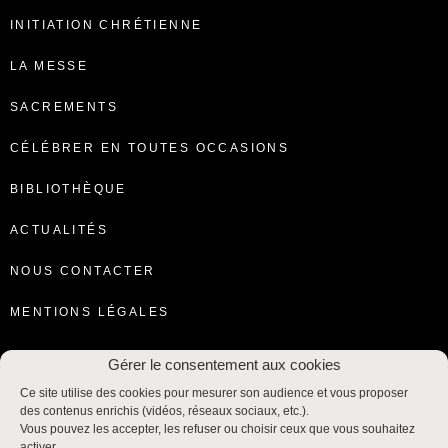
INITIATION CHRÉTIENNE
LA MESSE
SACREMENTS
CÉLÉBRER EN TOUTES OCCASIONS
BIBLIOTHÈQUE
ACTUALITÉS
NOUS CONTACTER
MENTIONS LÉGALES
Gérer le consentement aux cookies
Ce site utilise des cookies pour mesurer son audience et vous proposer
des contenus enrichis (vidéos, réseaux sociaux, etc.).
Vous pouvez les accepter, les refuser ou choisir ceux que vous souhaitez
activer.