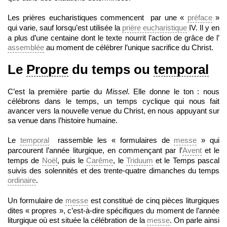
Les prières eucharistiques commencent par une «
préface
»
qui varie, sauf lorsqu’est utilisée la
prière eucharistique
IV. Il y en
a plus d’une centaine dont le texte nourrit l’action de grâce de l’
assemblée
au moment de célébrer l’unique sacrifice du Christ.
Le
Propre
du temps ou
temporal
C’est la première partie du
Missel
. Elle donne le ton : nous
célébrons dans le temps, un temps cyclique qui nous fait
avancer vers la nouvelle venue du Christ, en nous appuyant sur
sa venue dans l’histoire humaine.
Le
temporal
rassemble les « formulaires de
messe
» qui
parcourent l’année liturgique, en commençant par l’
Avent
et le
temps de
Noël
, puis le
Carême
, le
Triduum
et le Temps pascal
suivis des solennités et des trente-quatre dimanches du temps
ordinaire
.
Un formulaire de
messe
est constitué de cinq pièces liturgiques
dites « propres », c’est-à-dire spécifiques du moment de l’année
liturgique où est située la célébration de la
messe
. On parle ainsi