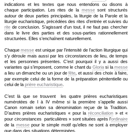
indications et les textes que nous entendons ou disons à
chaque participation. Les rites de la
messe
sont structurés
autour de deux parties principales, la liturgie de la Parole et la
liturgie eucharistique, précédées des rites d’entrée et suivies du
rite
de conclusion. S’agissant d’un tout, il ne faut pas chercher
dans le livre des parties et des sous-parties rationnellement
structurées. Elles s’enchaînent naturellement.
Chaque
messe
est unique par l’intensité de l’action liturgique qui
s’y déroule mais aussi par les circonstances de lieu, de temps
et les personnes présentes. C’est pourquoi il y a aussi des
variantes qui s’imposent, comme le chant du
Gloria
si la
messe
a lieu un dimanche ou un jour de
fête
, et aussi des choix à faire,
par exemple celui de la forme de la préparation pénitentielle ou
celui de la
prière eucharistique
.
C’est là que se trouvent les quatre prières eucharistiques
numérotées de I à IV même si la première s’appelle aussi
Canon romain selon sa dénomination reçue de la Tradition.
D’autres prières eucharistiques « pour la
réconciliation
» et «
pour circonstances particulières » sont situées après l’
ordinaire
de la
messe
pour le simple motif qu’elles ne sont à employer
que dans des situations déterminées.