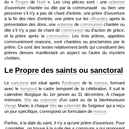
du «
Propre
de
Noël
». Les cinq pièces sont : une
antienne
d’ouverture chantée ou dite par la communauté ou bien une
personne s’il n’y a pas de chant d’entrée, une prière d’ouverture
à la fin des rites d’entrée, une prière sur les
offrandes
après la
présentation des dons, une
antienne
de
communion
chantée ou
dite s’il n’y a pas de chant de
communion
ou d’action de grâce,
et la prière après la
communion
. Les trois prières, appelées
communément oraisons, sont chantées ou proclamées par le
prêtre. Ce sont des textes relativement brefs qui constituent des
prières denses manifestant un aspect ou l’autre du mystère
chrétien.
Le
Propre
des
saints
ou
sanctoral
Le
sanctoral
est situé après l’
ordinaire
de la
messe
, formant
avec le
temporal
le cadre temporel de la célébration. Il suit le
calendrier liturgique du 1er janvier au 31 décembre. À chaque
mémoire,
fête
ou
solennité
d’un saint ou de la bienheureuse
Vierge
Marie, à chaque
fête
ou
solennité
du Seigneur qui a reçu
un jour spécifique, correspond un formulaire de
messe
.
Parfois, à la date du saint, il n’y a qu’une prière d’ouverture. Pour
compléter, on trouve à la suite des « communs » qui proposent