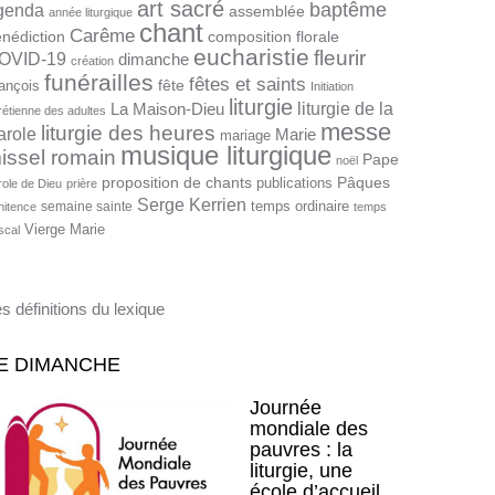
art sacré
baptême
genda
assemblée
année liturgique
chant
Carême
nédiction
composition florale
eucharistie
fleurir
OVID-19
dimanche
création
funérailles
fêtes et saints
fête
ançois
Initiation
liturgie
liturgie de la
La Maison-Dieu
rétienne des adultes
messe
liturgie des heures
arole
Marie
mariage
musique liturgique
issel romain
Pape
noël
proposition de chants
Pâques
publications
role de Dieu
prière
Serge Kerrien
temps ordinaire
semaine sainte
nitence
temps
Vierge Marie
scal
s définitions du lexique
E DIMANCHE
Journée
mondiale des
pauvres : la
liturgie, une
école d’accueil