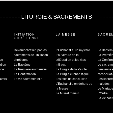
LITURGIE & SACREMENTS
INITIATION
LA MESSE
SACRE
CHRÉTIENNE
Devenir chrétien par les
L’Eucharistie, un mystère
Le Baptêm
sacrements de l’initiation
L’ouverture de la
La Premièr
que
chrétienne
célébration et les rites
La Confirm
ation
Le Baptême
initiaux
Le sacrem
ace
La Première eucharistie
La liturgie de la Parole
pénitence 
La Confirmation
La liturgie eucharistique
réconciliat
ravers
La vie sacramentelle
Les rites de conclusion
Les sacrem
L’Eucharistie en dehors de
malades
la Messe
Le Mariag
Le Missel romain
L’Ordre
La vie sac