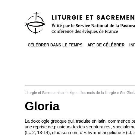
Accès direct au contenu
Accès direct à la recherche
Accès direct au menu
CÉLÉBRER DANS LE TEMPS
ART DE CÉLÉBRER
IN
Liturgie et Sacrements
»
Lexique : les mots de la liturgie
»
G
»
Glori
Gloria
La doxologie grecque qui, traduite en latin, commence pa
une reprise de plusieurs textes scripturaires, spécialem
(Lc 2, 13-14), d’où son nom d’ « hymne angélique » (cf. 