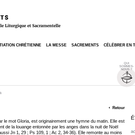
ITIATION CHRÉTIENNE
LA MESSE
SACREMENTS
CÉLÉBRER EN 
QUI
SOMMES-
NOUS ?
a
Retour
É
r le mot Gloria, est originairement une hymne du matin. Elle est
ent de la louange entonnée par les anges dans la nuit de Noël
ac
aussi Jn 1, 29 ; Ps 109, 1 ; Ac 2, 34-36). Elle remonte au moins