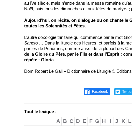
au IVe siècle, mais n’entre dans la messe romaine qu’au 
Noël, puis tous les dimanches et aux fêtes de martyrs ; 
Aujourd’hui, on récite, on dialogue ou on chante le 
toutes les Solennités et Fêtes.
L’autre doxologie trinitaire qui commence par le mot Glo
Sancto
… Dans la liturgie des Heures, et parfois à la m
parties de Psaumes, comme aussi de la plupart des Ca
de la Gloire du Père, par le Fils et dans l’Esprit ; comm
répète : Gloria.
Dom Robert Le Gall – Dictionnaire de Liturgie © Edition
Facebook
Twitte
Tout le lexique :
A
B
C
D
E
F
G
H
I
J
K
L