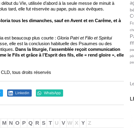
a
début du VIe, utilisée d’abord à la seule messe de minuit à
plus tard, elle fut réservée au pape, puis aux évêques.
bé
C
Gloria tous les dimanches, sauf en Avent et en Carême, et à
Fr
ch
P
ria est beaucoup plus courte :
Gloria Patri et Filio et Spiritui
m
esse, elle est la conclusion habituelle des Psaumes ou des
ntiques.
Dans la liturgie, l’assem­blée reçoit communication
pa
e le Fils et grâce à l’Esprit des fils, elle « rend gloire », elle
pé
pa
s CLD, tous droits réservés
Le
r
Linkedin
WhatsApp
L
M
N
O
P
Q
R
S
T
U
V
W
X
Y
Z