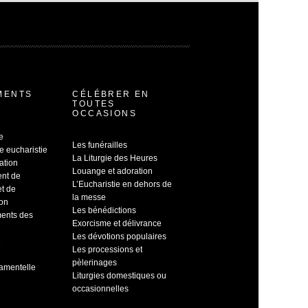
MENTS
CÉLÉBRER EN
TOUTES
OCCASIONS
e
Les funérailles
e eucharistie
La Liturgie des Heures
ation
Louange et adoration
ent de
L’Eucharistie en dehors de
et de
la messe
ion
Les bénédictions
ents des
Exorcisme et délivrance
Les dévotions populaires
e
Les processions et
pèlerinages
ramentelle
Liturgies domestiques ou
occasionnelles