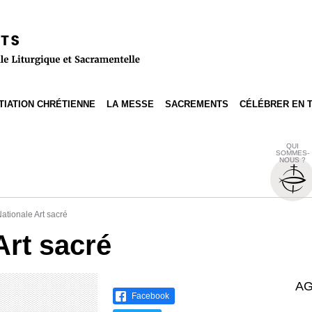
ITIATION CHRÉTIENNE
LA MESSE
SACREMENTS
CÉLÉBRER EN 
QUI
SOMMES-
NOUS ?
ationale Art sacré
Art sacré
AG
Facebook