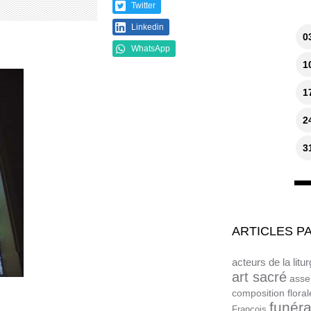
Twitter
Linkedin
0
WhatsApp
1
1
2
3
ARTICLES P
acteurs de la litur
art sacré
asse
composition floral
funéra
François