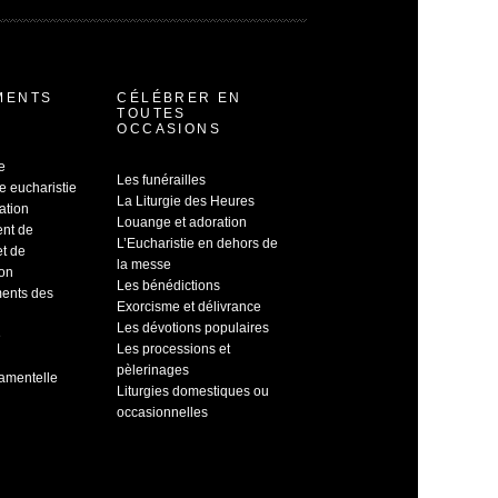
MENTS
CÉLÉBRER EN
TOUTES
OCCASIONS
e
Les funérailles
e eucharistie
La Liturgie des Heures
ation
Louange et adoration
ent de
L’Eucharistie en dehors de
et de
la messe
ion
Les bénédictions
ents des
Exorcisme et délivrance
Les dévotions populaires
e
Les processions et
pèlerinages
ramentelle
Liturgies domestiques ou
occasionnelles