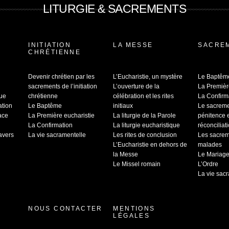
LITURGIE & SACREMENTS
INITIATION
LA MESSE
SACRE
CHRÉTIENNE
Devenir chrétien par les
L’Eucharistie, un mystère
Le Baptêm
sacrements de l’initiation
L’ouverture de la
La Premièr
que
chrétienne
célébration et les rites
La Confirm
ation
Le Baptême
initiaux
Le sacrem
ace
La Première eucharistie
La liturgie de la Parole
pénitence 
La Confirmation
La liturgie eucharistique
réconciliat
ravers
La vie sacramentelle
Les rites de conclusion
Les sacrem
L’Eucharistie en dehors de
malades
la Messe
Le Mariag
Le Missel romain
L’Ordre
La vie sac
NOUS CONTACTER
MENTIONS
LÉGALES