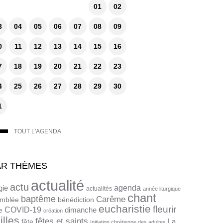
01
02
3
04
05
06
07
08
09
0
11
12
13
14
15
16
7
18
19
20
21
22
23
4
25
26
27
28
29
30
1
TOUT L'AGENDA
AR THÈMES
actualité
actu
agenda
gie
actualités
année liturgique
chant
baptême
Carême
mblée
bénédiction
eucharistie
fleurir
COVID-19
dimanche
e
création
illes
fêtes et saints
La
fête
Initiation chrétienne des adultes