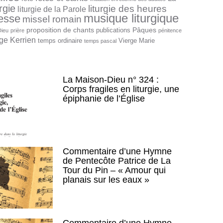
urgie
liturgie des heures
liturgie de la Parole
musique liturgique
esse
missel romain
proposition de chants
Pâques
publications
Dieu
prière
pénitence
ge Kerrien
temps ordinaire
Vierge Marie
temps pascal
La Maison-Dieu n° 324 :
Corps fragiles en liturgie, une
épiphanie de l’Église
Commentaire d’une Hymne
de Pentecôte Patrice de La
Tour du Pin – « Amour qui
planais sur les eaux »