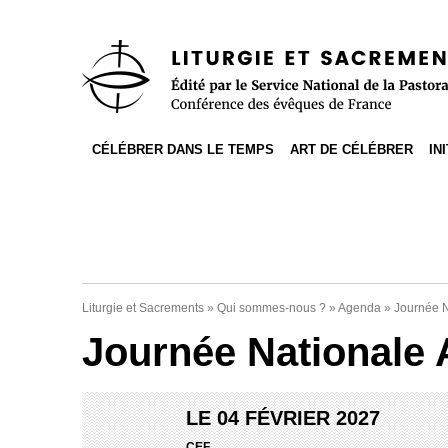
Accès direct au contenu
Accès direct à la recherche
Accès direct au menu
CÉLÉBRER DANS LE TEMPS
ART DE CÉLÉBRER
IN
Liturgie et Sacrements
»
Qui sommes-nous ?
»
Agenda
»
Journée N
Journée Nationale 
LE 04 FÉVRIER 2027
CEF