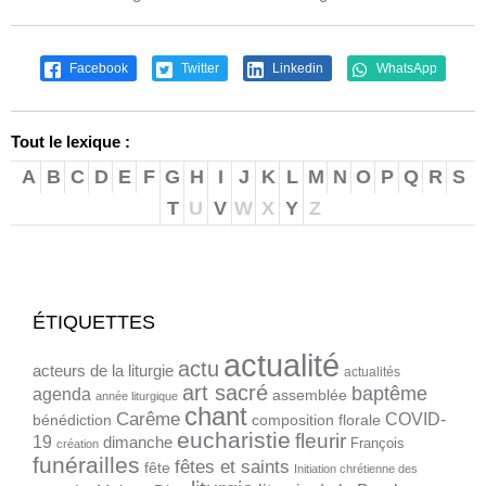
Facebook
Twitter
Linkedin
WhatsApp
Tout le lexique :
A
B
C
D
E
F
G
H
I
J
K
L
M
N
O
P
Q
R
S
T
U
V
W
X
Y
Z
ÉTIQUETTES
actualité
actu
acteurs de la liturgie
actualités
art sacré
baptême
agenda
assemblée
année liturgique
chant
Carême
COVID-
bénédiction
composition florale
eucharistie
fleurir
19
dimanche
François
création
funérailles
fêtes et saints
fête
Initiation chrétienne des