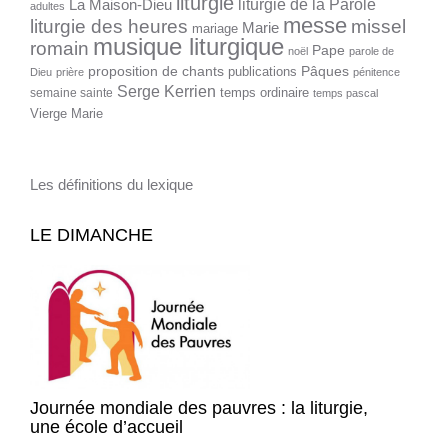
liturgie
liturgie de la Parole
La Maison-Dieu
adultes
messe
liturgie des heures
missel
Marie
mariage
musique liturgique
romain
Pape
noël
parole de
proposition de chants
Pâques
publications
Dieu
prière
pénitence
Serge Kerrien
temps ordinaire
semaine sainte
temps pascal
Vierge Marie
Les définitions du lexique
LE DIMANCHE
Journée mondiale des pauvres : la liturgie,
une école d’accueil