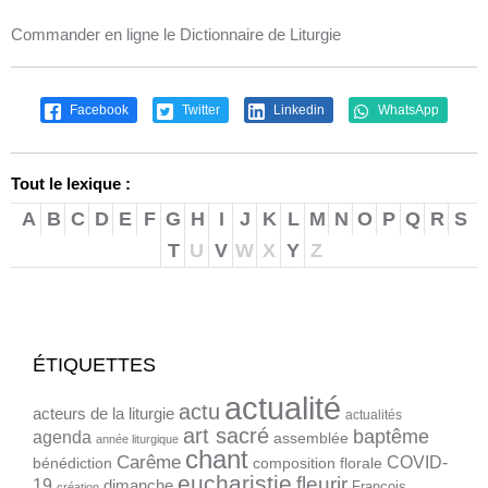
Commander en ligne le Dictionnaire de Liturgie
Facebook
Twitter
Linkedin
WhatsApp
Tout le lexique :
A
B
C
D
E
F
G
H
I
J
K
L
M
N
O
P
Q
R
S
T
U
V
W
X
Y
Z
ÉTIQUETTES
actualité
actu
acteurs de la liturgie
actualités
art sacré
baptême
agenda
assemblée
année liturgique
chant
Carême
COVID-
bénédiction
composition florale
eucharistie
fleurir
19
dimanche
François
création