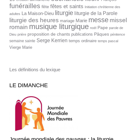
funérailles
fêtes et saints
fête
Initiation chrétienne des
liturgie
liturgie de la Parole
La Maison-Dieu
adultes
messe
liturgie des heures
missel
Marie
mariage
musique liturgique
romain
Pape
noël
parole de
proposition de chants
Pâques
publications
Dieu
prière
pénitence
Serge Kerrien
temps ordinaire
semaine sainte
temps pascal
Vierge Marie
Les définitions du lexique
LE DIMANCHE
Journée mondiale des pauvres : la liturgie,