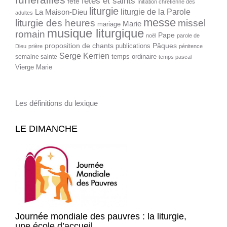
fêtes et saints
fête
Initiation chrétienne des
liturgie
liturgie de la Parole
La Maison-Dieu
adultes
messe
liturgie des heures
missel
Marie
mariage
musique liturgique
romain
Pape
noël
parole de
proposition de chants
Pâques
publications
Dieu
prière
pénitence
Serge Kerrien
temps ordinaire
semaine sainte
temps pascal
Vierge Marie
Les définitions du lexique
LE DIMANCHE
Journée mondiale des pauvres : la liturgie,
une école d’accueil