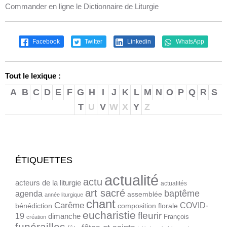
Commander en ligne le Dictionnaire de Liturgie
Facebook
Twitter
Linkedin
WhatsApp
Tout le lexique :
A
B
C
D
E
F
G
H
I
J
K
L
M
N
O
P
Q
R
S
T
U
V
W
X
Y
Z
ÉTIQUETTES
actualité
actu
acteurs de la liturgie
actualités
art sacré
baptême
agenda
assemblée
année liturgique
chant
Carême
COVID-
bénédiction
composition florale
eucharistie
fleurir
19
dimanche
François
création
funérailles