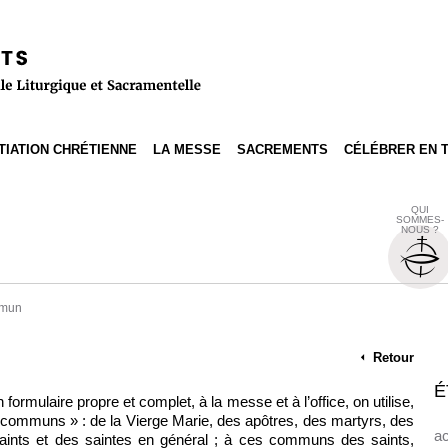
ITIATION CHRÉTIENNE
LA MESSE
SACREMENTS
CÉLÉBRER EN 
QUI
SOMMES-
NOUS ?
mun
Retour
É
formulaire propre et complet, à la messe et à l’office, on utilise,
 « communs » : de la Vierge Marie, des apôtres, des martyrs, des
ac
 saints et des saintes en général ; à ces communs des saints,