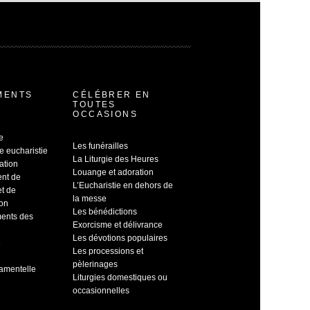
MENTS
CÉLÉBRER EN
TOUTES
OCCASIONS
e
Les funérailles
e eucharistie
La Liturgie des Heures
ation
Louange et adoration
ent de
L’Eucharistie en dehors de
et de
la messe
ion
Les bénédictions
ents des
Exorcisme et délivrance
Les dévotions populaires
e
Les processions et
pèlerinages
ramentelle
Liturgies domestiques ou
occasionnelles