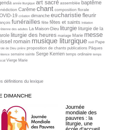
art sacré
baptême
genda
assemblée
année liturgique
chant
Carême
nédiction
composition florale
eucharistie
fleurir
OVID-19
dimanche
création
funérailles
fêtes et saints
fête
ançois
Initiation
liturgie
liturgie de la
La Maison-Dieu
rétienne des adultes
messe
liturgie des heures
arole
Marie
mariage
musique liturgique
issel romain
Pape
noël
proposition de chants
Pâques
publications
role de Dieu
prière
Serge Kerrien
temps ordinaire
semaine sainte
nitence
temps
Vierge Marie
scal
s définitions du lexique
E DIMANCHE
Journée
mondiale des
pauvres : la
liturgie, une
école d’accueil