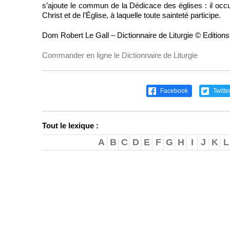
s’ajoute le commun de la Dédicace des églises : il occ
Christ et de l’Église, à laquelle toute sainteté participe.
Dom Robert Le Gall – Dictionnaire de Liturgie © Edition
Commander en ligne le Dictionnaire de Liturgie
Facebook
Twitte
Tout le lexique :
A
B
C
D
E
F
G
H
I
J
K
L