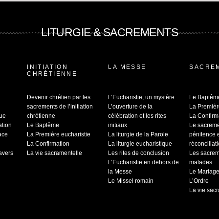
LITURGIE & SACREMENTS
INITIATION
LA MESSE
SACRE
CHRÉTIENNE
Devenir chrétien par les
L’Eucharistie, un mystère
Le Baptêm
sacrements de l’initiation
L’ouverture de la
La Premièr
que
chrétienne
célébration et les rites
La Confirm
ation
Le Baptême
initiaux
Le sacrem
ace
La Première eucharistie
La liturgie de la Parole
pénitence 
La Confirmation
La liturgie eucharistique
réconciliat
ravers
La vie sacramentelle
Les rites de conclusion
Les sacrem
L’Eucharistie en dehors de
malades
la Messe
Le Mariag
Le Missel romain
L’Ordre
La vie sac