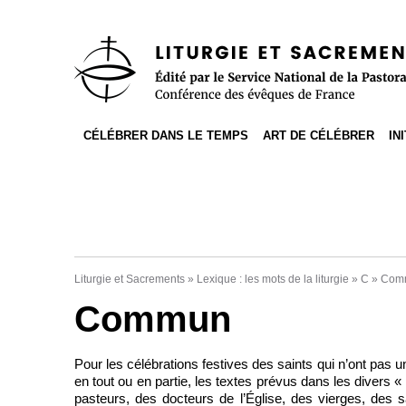
Accès direct au contenu
Accès direct à la recherche
Accès direct au menu
CÉLÉBRER DANS LE TEMPS
ART DE CÉLÉBRER
IN
Liturgie et Sacrements
»
Lexique : les mots de la liturgie
»
C
»
Com
Commun
Pour les célébrations festives des saints qui n’ont pas un 
en tout ou en partie, les textes prévus dans les divers
pasteurs, des doc­teurs de l’Église, des vierges, des