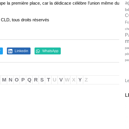
a
upe la première place, car la dédicace célèbre l’union même du
bé
C
s CLD, tous droits réservés
Fr
ch
P
m
pa
r
Linkedin
WhatsApp
pé
pa
M
N
O
P
Q
R
S
T
U
V
W
X
Y
Z
Le
L