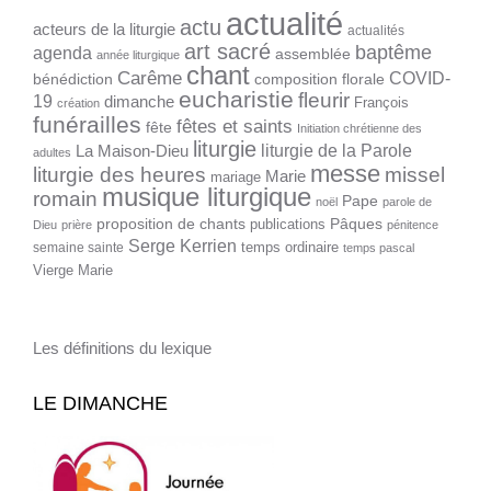
actualité
actu
acteurs de la liturgie
actualités
art sacré
baptême
agenda
assemblée
année liturgique
chant
Carême
COVID-
bénédiction
composition florale
eucharistie
fleurir
19
dimanche
François
création
funérailles
fêtes et saints
fête
Initiation chrétienne des
liturgie
liturgie de la Parole
La Maison-Dieu
adultes
messe
liturgie des heures
missel
Marie
mariage
musique liturgique
romain
Pape
noël
parole de
proposition de chants
Pâques
publications
Dieu
prière
pénitence
Serge Kerrien
temps ordinaire
semaine sainte
temps pascal
Vierge Marie
Les définitions du lexique
LE DIMANCHE