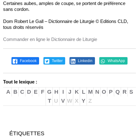
Certaines aubes, amples de coupe, se portent de préférence
sans cordon.
Dom Robert Le Gall – Dictionnaire de Liturgie © Editions CLD,
tous droits réservés
Commander en ligne le Dictionnaire de Liturgie
Facebook
Twitter
Linkedin
WhatsApp
Tout le lexique :
A
B
C
D
E
F
G
H
I
J
K
L
M
N
O
P
Q
R
S
T
U
V
W
X
Y
Z
ÉTIQUETTES