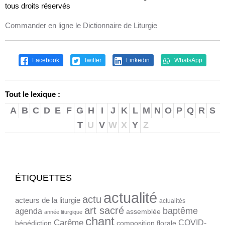
tous droits réservés
Commander en ligne le Dictionnaire de Liturgie
Facebook
Twitter
Linkedin
WhatsApp
Tout le lexique :
A
B
C
D
E
F
G
H
I
J
K
L
M
N
O
P
Q
R
S
T
U
V
W
X
Y
Z
ÉTIQUETTES
actualité
actu
acteurs de la liturgie
actualités
art sacré
baptême
agenda
assemblée
année liturgique
chant
Carême
COVID-
bénédiction
composition florale