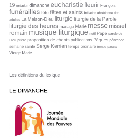
eucharistie
fleurir
19
dimanche
François
création
funérailles
fêtes et saints
fête
Initiation chrétienne des
liturgie
liturgie de la Parole
La Maison-Dieu
adultes
messe
liturgie des heures
missel
Marie
mariage
musique liturgique
romain
Pape
noël
parole de
proposition de chants
Pâques
publications
Dieu
prière
pénitence
Serge Kerrien
temps ordinaire
semaine sainte
temps pascal
Vierge Marie
Les définitions du lexique
LE DIMANCHE