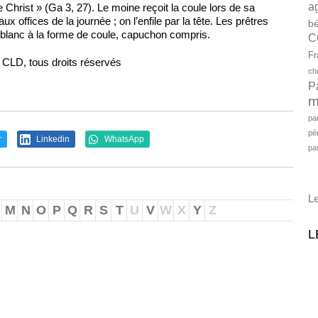
a
 Christ » (Ga 3, 27). Le moine reçoit la coule lors de sa
x offices de la journée ; on l’enfile par la tête. Les prêtres
bé
 blanc à la forme de coule, capuchon compris.
C
Fr
s CLD, tous droits réservés
ch
P
m
pa
pé
r
Linkedin
WhatsApp
pa
Le
M
N
O
P
Q
R
S
T
U
V
W
X
Y
Z
L