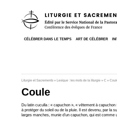
Accès direct au contenu
Accès direct à la recherche
Accès direct au menu
CÉLÉBRER DANS LE TEMPS
ART DE CÉLÉBRER
IN
Liturgie et Sacrements
»
Lexique : les mots de la liturgie
»
C
»
Coul
Coule
Du latin cuculla : « capuchon », « vêtement à capuchon »
à protéger du soleil ou de la pluie. Il est devenu, par la
larges manches, munie d’un capuchon, qui est comme une