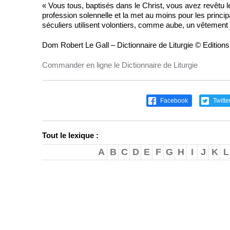
« Vous tous, baptisés dans le Christ, vous avez revêtu le
profession solennelle et la met au moins pour les principau
séculiers utilisent volontiers, comme aube, un vêtement
Dom Robert Le Gall – Dictionnaire de Liturgie © Edition
Commander en ligne le Dictionnaire de Liturgie
Facebook
Twitte
Tout le lexique :
A
B
C
D
E
F
G
H
I
J
K
L