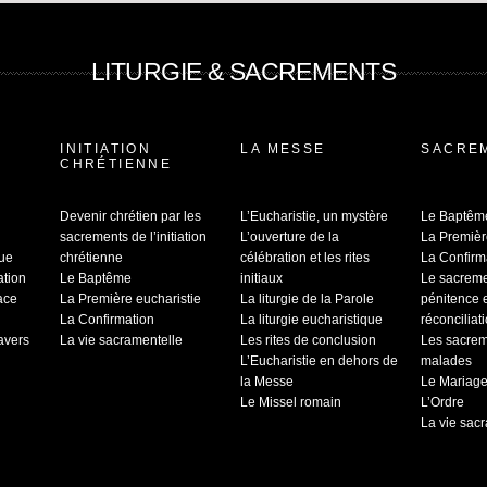
LITURGIE & SACREMENTS
INITIATION
LA MESSE
SACRE
CHRÉTIENNE
Devenir chrétien par les
L’Eucharistie, un mystère
Le Baptêm
sacrements de l’initiation
L’ouverture de la
La Premièr
que
chrétienne
célébration et les rites
La Confirm
ation
Le Baptême
initiaux
Le sacrem
ace
La Première eucharistie
La liturgie de la Parole
pénitence 
La Confirmation
La liturgie eucharistique
réconciliat
ravers
La vie sacramentelle
Les rites de conclusion
Les sacrem
L’Eucharistie en dehors de
malades
la Messe
Le Mariag
Le Missel romain
L’Ordre
La vie sac