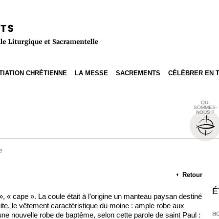
ITIATION CHRÉTIENNE
LA MESSE
SACREMENTS
CÉLÉBRER EN 
QUI
SOMMES-
NOUS ?
e
Retour
É
, « cape ». La coule était à l’origine un manteau paysan destiné
 suite, le vêtement caractéristique du moine : ample robe aux
ac
 nouvelle robe de baptême, selon cette parole de saint Paul :