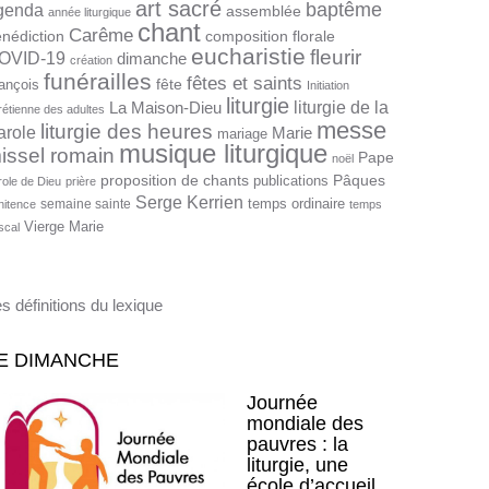
art sacré
baptême
genda
assemblée
année liturgique
chant
Carême
nédiction
composition florale
eucharistie
fleurir
OVID-19
dimanche
création
funérailles
fêtes et saints
fête
ançois
Initiation
liturgie
liturgie de la
La Maison-Dieu
rétienne des adultes
messe
liturgie des heures
arole
Marie
mariage
musique liturgique
issel romain
Pape
noël
proposition de chants
Pâques
publications
role de Dieu
prière
Serge Kerrien
temps ordinaire
semaine sainte
nitence
temps
Vierge Marie
scal
s définitions du lexique
E DIMANCHE
Journée
mondiale des
pauvres : la
liturgie, une
école d’accueil