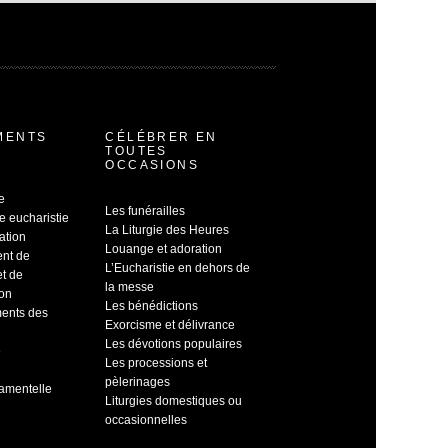
MENTS
CÉLÉBRER EN
TOUTES
OCCASIONS
e
Les funérailles
e eucharistie
La Liturgie des Heures
ation
Louange et adoration
ent de
L’Eucharistie en dehors de
et de
la messe
ion
Les bénédictions
ents des
Exorcisme et délivrance
Les dévotions populaires
e
Les processions et
pèlerinages
ramentelle
Liturgies domestiques ou
occasionnelles