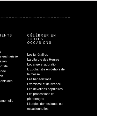
MENTS
CÉLÉBRER EN
TOUTES
OCCASIONS
e
Les funérailles
e eucharistie
La Liturgie des Heures
ation
Louange et adoration
ent de
L’Eucharistie en dehors de
et de
la messe
ion
Les bénédictions
ents des
Exorcisme et délivrance
Les dévotions populaires
e
Les processions et
pèlerinages
ramentelle
Liturgies domestiques ou
occasionnelles