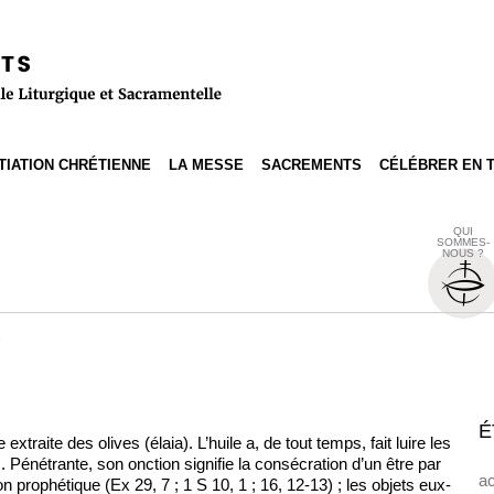
ITIATION CHRÉTIENNE
LA MESSE
SACREMENTS
CÉLÉBRER EN 
QUI
SOMMES-
NOUS ?
e
É
extraite des olives (élaia). L’huile a, de tout temps, fait luire les
. Pénétrante, son onction signifie la consécration d’un être par
ac
 prophétique (Ex 29, 7 ; 1 S 10, 1 ; 16, 12-13) ; les objets eux-