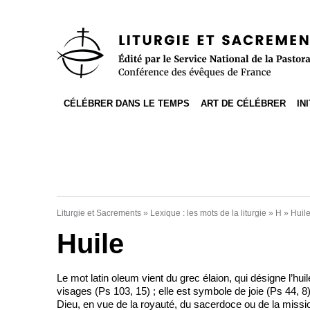
Accès direct au contenu
Accès direct à la recherche
Accès direct au menu
CÉLÉBRER DANS LE TEMPS
ART DE CÉLÉBRER
IN
Liturgie et Sacrements
»
Lexique : les mots de la liturgie
»
H
»
Huil
Huile
Le mot latin oleum vient du grec élaion, qui désigne l’huile 
visages (Ps 103, 15) ; elle est symbole de joie (Ps 44, 8)
Dieu, en vue de la royauté, du sacerdoce ou de la mission