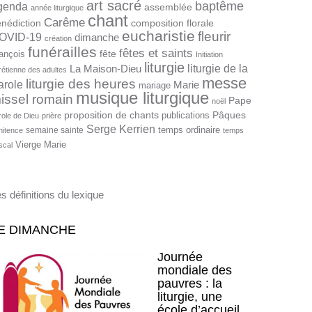
art sacré
baptême
genda
assemblée
année liturgique
chant
Carême
nédiction
composition florale
eucharistie
fleurir
OVID-19
dimanche
création
funérailles
fêtes et saints
fête
ançois
Initiation
liturgie
liturgie de la
La Maison-Dieu
rétienne des adultes
messe
liturgie des heures
arole
Marie
mariage
musique liturgique
issel romain
Pape
noël
proposition de chants
Pâques
publications
role de Dieu
prière
Serge Kerrien
temps ordinaire
semaine sainte
nitence
temps
Vierge Marie
scal
s définitions du lexique
E DIMANCHE
Journée
mondiale des
pauvres : la
liturgie, une
école d’accueil