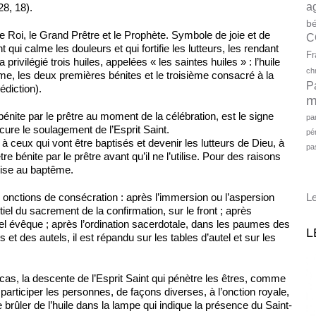
a
28, 18).
bé
 le Roi, le Grand Prêtre et le Prophète. Symbole de joie et de
C
 qui calme les douleurs et qui fortifie les lutteurs, les rendant
Fr
 privilégié trois huiles, appelées « les saintes huiles » : l’huile
ch
e, les deux premières bénites et le troisième consacré à la
P
dic­tion).
m
bénite par le prêtre au moment de la célébration, est le signe
pa
cure le soulagement de l’Esprit Saint.
pé
 ceux qui vont être baptisés et devenir les lutteurs de Dieu, à
pa
tre bénite par le prêtre avant qu’il ne l’utilise. Pour des raisons
mise au baptême.
s onctions de consécration : après l’immersion ou l’aspersion
Le
el du sacrement de la confirmation, sur le front ; après
vel évêque ; après l’ordination sacer­dotale, dans les paumes des
L
et des autels, il est répandu sur les tables d’autel et sur les
as, la descente de l’Esprit Saint qui pénètre les êtres, comme
 participer les personnes, de façons diverses, à l’onction royale,
 brûler de l’huile dans la lampe qui indique la présence du Saint-