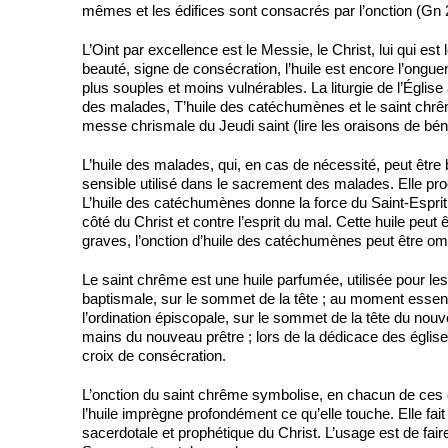
mêmes et les édifices sont consacrés par l’onction (Gn 
L’Oint par excellence est le Messie, le Christ, lui qui est
beauté, signe de consécration, l’huile est encore l’onguent
plus souples et moins vulnérables. La liturgie de l’Église a
des malades, T’huile des catéchumènes et le saint chrêm
messe chrismale du Jeudi saint (lire les oraisons de béné
L’huile des malades, qui, en cas de nécessité, peut être 
sensible utilisé dans le sacrement des malades. Elle pro
L’huile des catéchumènes donne la force du Saint-Esprit à
côté du Christ et contre l’esprit du mal. Cette huile peut ê
graves, l’onction d’huile des catéchumènes peut être o
Le saint chrême est une huile parfumée, utilisée pour le
baptismale, sur le sommet de la tête ; au moment essenti
l’ordination épiscopale, sur le sommet de la tête du nou
mains du nouveau prêtre ; lors de la dédicace des églises 
croix de consécration.
L’onction du saint chrême symbolise, en chacun de ces c
l’huile imprègne profondément ce qu’elle touche. Elle fait
sacerdotale et prophétique du Christ. L’usage est de faire