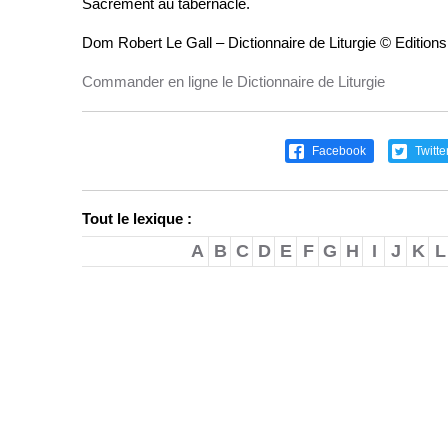
Sacrement au tabernacle.
Dom Robert Le Gall – Dictionnaire de Liturgie © Edition
Commander en ligne le Dictionnaire de Liturgie
Facebook
Twitte
Tout le lexique :
A
B
C
D
E
F
G
H
I
J
K
L