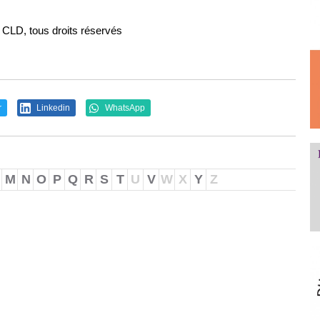
s CLD, tous droits réservés
r
Linkedin
WhatsApp
M
N
O
P
Q
R
S
T
U
V
W
X
Y
Z