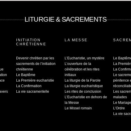
LITURGIE & SACREMENTS
INITIATION
LA MESSE
SACRE
CHRÉTIENNE
Devenir chrétien par les
L’Eucharistie, un mystère
Le Baptêm
sacrements de l’initiation
L’ouverture de la
La Premièr
que
chrétienne
célébration et les rites
La Confirm
ation
Le Baptême
initiaux
Le sacrem
ace
La Première eucharistie
La liturgie de la Parole
pénitence 
La Confirmation
La liturgie eucharistique
réconciliat
ravers
La vie sacramentelle
Les rites de conclusion
Les sacrem
L’Eucharistie en dehors de
malades
la Messe
Le Mariag
Le Missel romain
L’Ordre
La vie sac