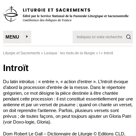
MENU
Liturgie et Sacrements
»
Lexique : les mots de la liturgie
»
I
»
Introït
Introït
Du latin introitus : « entrée », « action d’entrer ». L’Introït évoque
d’abord la procession d’entrée de la messe. Dans le répertoire
grégorien, ce mot désigne la pièce destinée à être chantée
pendant cette procession : il est constitué essentiellement par une
antienne et par un verset de psaume ; quand on chante un verset,
on doit reprendre l’antienne. Parfois, plusieurs versets sont
prévus ; de toutes façons, on peut toujours ajouter un Gloria Patri
(voir Doxo-logie, Gloria).
Dom Robert Le Gall – Dictionnaire de Liturgie © Editions CLD,