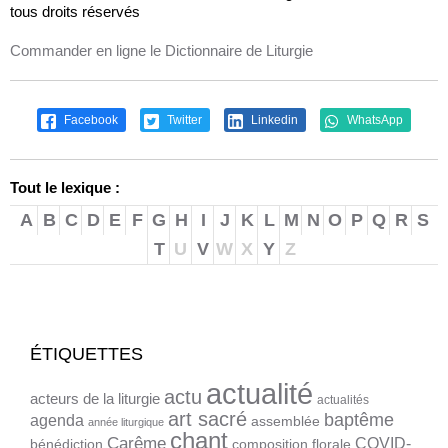
tous droits réservés
Commander en ligne le Dictionnaire de Liturgie
Facebook
Twitter
Linkedin
WhatsApp
Tout le lexique :
A
B
C
D
E
F
G
H
I
J
K
L
M
N
O
P
Q
R
S
T
U
V
W
X
Y
Z
ÉTIQUETTES
actualité
actu
acteurs de la liturgie
actualités
art sacré
baptême
agenda
assemblée
année liturgique
chant
Carême
COVID-
bénédiction
composition florale