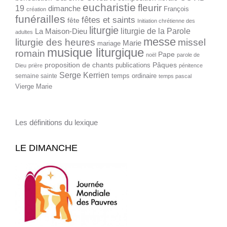
eucharistie
fleurir
19
dimanche
François
création
funérailles
fêtes et saints
fête
Initiation chrétienne des
liturgie
liturgie de la Parole
La Maison-Dieu
adultes
messe
liturgie des heures
missel
Marie
mariage
musique liturgique
romain
Pape
noël
parole de
proposition de chants
Pâques
publications
Dieu
prière
pénitence
Serge Kerrien
temps ordinaire
semaine sainte
temps pascal
Vierge Marie
Les définitions du lexique
LE DIMANCHE