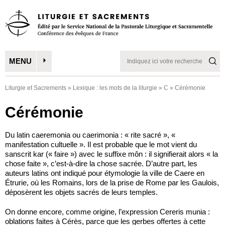
MENU
Liturgie et Sacrements
»
Lexique : les mots de la liturgie
»
C
»
Cérémonie
Cérémonie
Du latin caeremonia ou caerimonia : « rite sacré », «
manifestation cultuelle ». Il est probable que le mot vient du
sanscrit kar (« faire ») avec le suffixe môn : il signifierait alors « la
chose faite », c’est-à-dire la chose sacrée. D’autre part, les
auteurs latins ont indiqué pour étymologie la ville de Caere en
Étrurie, où les Romains, lors de la prise de Rome par les Gaulois,
déposèrent les objets sacrés de leurs temples.
On donne encore, comme origine, l’expression Cereris munia :
oblations faites à Cérès, parce que les gerbes offertes à cette