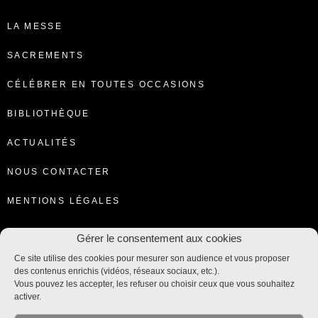
LA MESSE
SACREMENTS
CÉLÉBRER EN TOUTES OCCASIONS
BIBLIOTHÈQUE
ACTUALITÉS
NOUS CONTACTER
MENTIONS LÉGALES
Gérer le consentement aux cookies
Ce site utilise des cookies pour mesurer son audience et vous proposer
des contenus enrichis (vidéos, réseaux sociaux, etc.).
Vous pouvez les accepter, les refuser ou choisir ceux que vous souhaitez
activer.