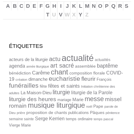
A
B
C
D
E
F
G
H
I
J
K
L
M
N
O
P
Q
R
S
T
U
V
W
X
Y
Z
ÉTIQUETTES
actualité
actu
acteurs de la liturgie
actualités
art sacré
baptême
agenda
assemblée
année liturgique
chant
Carême
COVID-
bénédiction
composition florale
eucharistie
fleurir
19
dimanche
François
création
funérailles
fêtes et saints
fête
Initiation chrétienne des
liturgie
liturgie de la Parole
La Maison-Dieu
adultes
messe
liturgie des heures
missel
Marie
mariage
musique liturgique
romain
Pape
noël
parole de
proposition de chants
Pâques
publications
Dieu
prière
pénitence
Serge Kerrien
temps ordinaire
semaine sainte
temps pascal
Vierge Marie