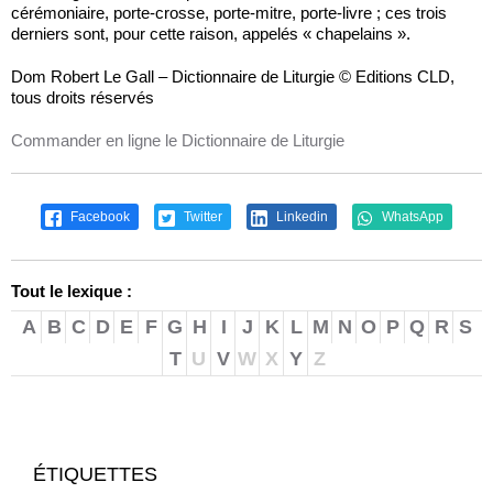
cérémoniaire, porte-crosse, porte-mitre, porte-livre ; ces trois
derniers sont, pour cette raison, appelés « chapelains ».
Dom Robert Le Gall – Dictionnaire de Liturgie © Editions CLD,
tous droits réservés
Commander en ligne le Dictionnaire de Liturgie
Facebook
Twitter
Linkedin
WhatsApp
Tout le lexique :
A
B
C
D
E
F
G
H
I
J
K
L
M
N
O
P
Q
R
S
T
U
V
W
X
Y
Z
ÉTIQUETTES