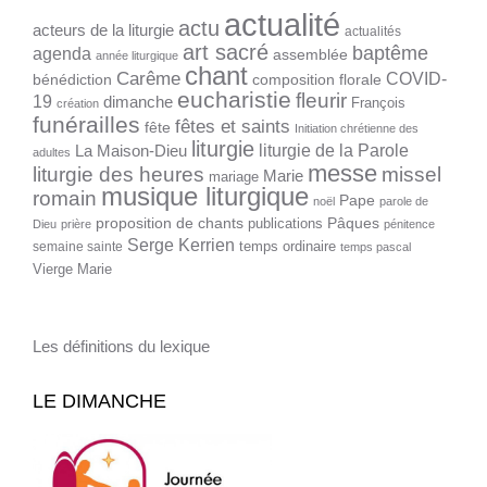
actualité
actu
acteurs de la liturgie
actualités
art sacré
baptême
agenda
assemblée
année liturgique
chant
Carême
COVID-
bénédiction
composition florale
eucharistie
fleurir
19
dimanche
François
création
funérailles
fêtes et saints
fête
Initiation chrétienne des
liturgie
liturgie de la Parole
La Maison-Dieu
adultes
messe
liturgie des heures
missel
Marie
mariage
musique liturgique
romain
Pape
noël
parole de
proposition de chants
Pâques
publications
Dieu
prière
pénitence
Serge Kerrien
temps ordinaire
semaine sainte
temps pascal
Vierge Marie
Les définitions du lexique
LE DIMANCHE