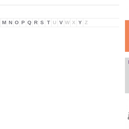
M
N
O
P
Q
R
S
T
U
V
W
X
Y
Z