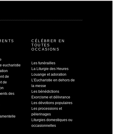
MENTS
CÉLÉBRER EN
TOUTES
OCCASIONS
e
Les funérailles
e eucharistie
La Liturgie des Heures
ation
Louange et adoration
ent de
L’Eucharistie en dehors de
et de
la messe
ion
Les bénédictions
ents des
Exorcisme et délivrance
Les dévotions populaires
e
Les processions et
pèlerinages
ramentelle
Liturgies domestiques ou
occasionnelles