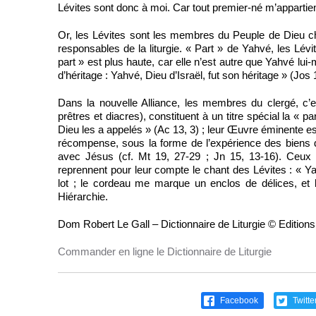
Lévites sont donc à moi. Car tout premier-né m’appartient
Or, les Lévites sont les membres du Peuple de Dieu ch
responsables de la liturgie. « Part » de Yahvé, les Lévit
part » est plus haute, car elle n’est autre que Yahvé lui
d’héritage : Yahvé, Dieu d’Israël, fut son héritage » (Jos 
Dans la nouvelle Alliance, les membres du clergé, c’e
prêtres et diacres), constituent à un titre spécial la « p
Dieu les a appelés » (Ac 13, 3) ; leur Œuvre éminente est 
récompense, sous la forme de l’expérience des biens du
avec Jésus (cf. Mt 19, 27-29 ; Jn 15, 13-16). Ceux q
reprennent pour leur compte le chant des Lévites : « Ya
lot ; le cor­deau me marque un enclos de délices, et 
Hiérarchie.
Dom Robert Le Gall – Dictionnaire de Liturgie © Edition
Commander en ligne le Dictionnaire de Liturgie
Facebook
Twitte