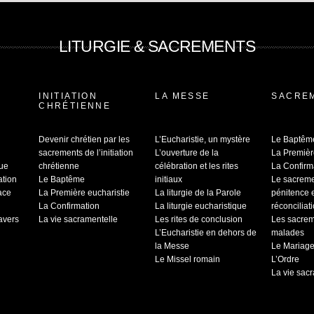
LITURGIE & SACREMENTS
INITIATION
LA MESSE
SACRE
CHRÉTIENNE
Devenir chrétien par les
L’Eucharistie, un mystère
Le Baptêm
sacrements de l’initiation
L’ouverture de la
La Premièr
que
chrétienne
célébration et les rites
La Confirm
ation
Le Baptême
initiaux
Le sacrem
ace
La Première eucharistie
La liturgie de la Parole
pénitence 
La Confirmation
La liturgie eucharistique
réconciliat
ravers
La vie sacramentelle
Les rites de conclusion
Les sacrem
L’Eucharistie en dehors de
malades
la Messe
Le Mariag
Le Missel romain
L’Ordre
La vie sac