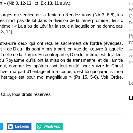
a
 » (Nb 3, 12-13 ; cf. Ex 13, 11 suiv.).
bé
argés du service de la Tente du Rendez-vous (Nb 3, 6-9), les
C
es n’ont pas de lot dans la division de la Terre promise ; leur «
Fr
-même : « La tribu de Lévi fut la seule à laquelle on ne donna pas
ch
13, 14).
P
m
st-à-dire ceux qui ont reçu le sacrement de l’ordre (évêques,
art » de Dieu : ils sont « mis à part, en vue de l’œuvre à laquelle
pa
celle de la liturgie. En contre­partie, Dieu lui-même est déjà leur
pé
 Royaume qu’ils ont la mission de trans­mettre, et de l’amitié
pa
ui, comme les apôtres, ont tout quitté pour suivre le Christ
hvé, ma part d’héritage et ma coupe, c’est toi qui garantis mon
l’héritage est pour moi magnifique » (Ps 15, 5-6). Voir Ordre,
Le
s CLD, tous droits réservés
L
r
Linkedin
WhatsApp