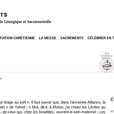
ITIATION CHRÉTIENNE
LA MESSE
SACREMENTS
CÉLÉBRER EN 
QUI
SOMMES-
NOUS ?
gé
É
 tirage au sort ». Il faut savoir que, dans l’ancienne Alliance, la
part » de Yahvé : « Moi, dit-il, à Moïse, j’ai choisi les Lévites au
ac
, de ceux qui, chez les Israélites, ouvrent le sein maternel ; ces