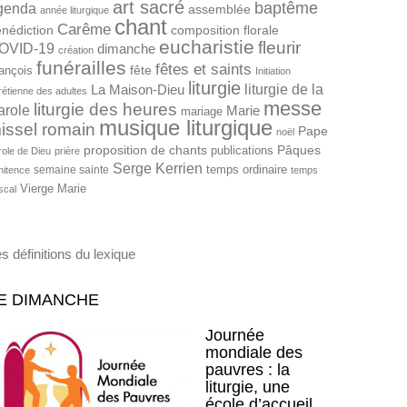
art sacré
baptême
genda
assemblée
année liturgique
chant
Carême
nédiction
composition florale
eucharistie
fleurir
OVID-19
dimanche
création
funérailles
fêtes et saints
fête
ançois
Initiation
liturgie
liturgie de la
La Maison-Dieu
rétienne des adultes
messe
liturgie des heures
arole
Marie
mariage
musique liturgique
issel romain
Pape
noël
proposition de chants
Pâques
publications
role de Dieu
prière
Serge Kerrien
temps ordinaire
semaine sainte
nitence
temps
Vierge Marie
scal
s définitions du lexique
E DIMANCHE
Journée
mondiale des
pauvres : la
liturgie, une
école d’accueil