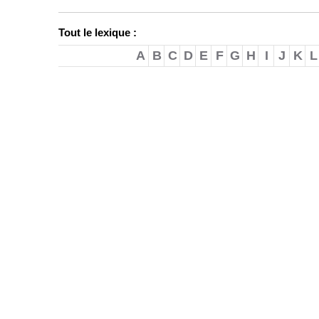
Tout le lexique :
A
B
C
D
E
F
G
H
I
J
K
L