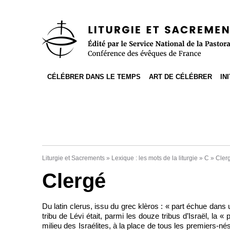
Accès direct au contenu
Accès direct à la recherche
Accès direct au menu
CÉLÉBRER DANS LE TEMPS
ART DE CÉLÉBRER
IN
Liturgie et Sacrements
»
Lexique : les mots de la liturgie
»
C
»
Cler
Clergé
Du latin clerus, issu du grec klèros : « part échue dans un
tribu de Lévi était, parmi les douze tribus d’Israël, la « 
milieu des Israélites, à la place de tous les premiers-nés