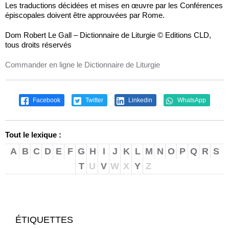
Les traductions décidées et mises en œuvre par les Conférences
épiscopales doivent être approuvées par Rome.
Dom Robert Le Gall – Dictionnaire de Liturgie © Editions CLD,
tous droits réservés
Commander en ligne le Dictionnaire de Liturgie
Facebook
Twitter
Linkedin
WhatsApp
Tout le lexique :
A
B
C
D
E
F
G
H
I
J
K
L
M
N
O
P
Q
R
S
T
U
V
W
X
Y
Z
ÉTIQUETTES