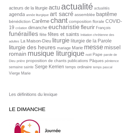
actualité
actu
acteurs de la liturgie
actualités
art sacré
baptême
agenda
assemblée
année liturgique
chant
Carême
COVID-
bénédiction
composition florale
eucharistie
fleurir
19
dimanche
François
création
funérailles
fêtes et saints
fête
Initiation chrétienne des
liturgie
liturgie de la Parole
La Maison-Dieu
adultes
messe
liturgie des heures
missel
Marie
mariage
musique liturgique
romain
Pape
noël
parole de
proposition de chants
Pâques
publications
Dieu
prière
pénitence
Serge Kerrien
temps ordinaire
semaine sainte
temps pascal
Vierge Marie
Les définitions du lexique
LE DIMANCHE