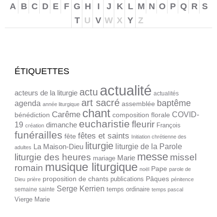
A
B
C
D
E
F
G
H
I
J
K
L
M
N
O
P
Q
R
S
T
U
V
W
X
Y
Z
ÉTIQUETTES
actualité
actu
acteurs de la liturgie
actualités
art sacré
baptême
agenda
assemblée
année liturgique
chant
Carême
COVID-
bénédiction
composition florale
eucharistie
fleurir
19
dimanche
François
création
funérailles
fêtes et saints
fête
Initiation chrétienne des
liturgie
liturgie de la Parole
La Maison-Dieu
adultes
messe
liturgie des heures
missel
Marie
mariage
musique liturgique
romain
Pape
noël
parole de
proposition de chants
Pâques
publications
Dieu
prière
pénitence
Serge Kerrien
temps ordinaire
semaine sainte
temps pascal
Vierge Marie