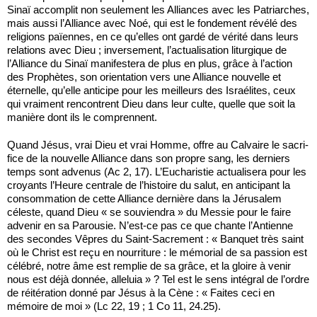
Sinaï accomplit non seulement les Alliances avec les Patriarches,
mais aussi l’Alliance avec Noé, qui est le fondement révélé des
religions païennes, en ce qu’elles ont gardé de vérité dans leurs
relations avec Dieu ; inversement, l’actualisation liturgique de
l’Alliance du Sinaï manifestera de plus en plus, grâce à l’action
des Prophètes, son orientation vers une Alliance nouvelle et
éternelle, qu’elle anticipe pour les meilleurs des Israélites, ceux
qui vraiment rencontrent Dieu dans leur culte, quelle que soit la
manière dont ils le comprennent.
Quand Jésus, vrai Dieu et vrai Homme, offre au Calvaire le sacri­
fice de la nouvelle Alliance dans son propre sang, les derniers
temps sont advenus (Ac 2, 17). L’Eucharistie actualisera pour les
croyants l’Heure centrale de l’histoire du salut, en anticipant la
consommation de cette Alliance dernière dans la Jérusalem
céleste, quand Dieu « se souviendra » du Messie pour le faire
advenir en sa Parousie. N’est-ce pas ce que chante l’Antienne
des secondes Vêpres du Saint-Sacrement : « Banquet très saint
où le Christ est reçu en nourriture : le mémorial de sa passion est
célébré, notre âme est remplie de sa grâce, et la gloire à venir
nous est déjà donnée, alleluia » ? Tel est le sens intégral de l’ordre
de réitération donné par Jésus à la Cène : « Faites ceci en
mémoire de moi » (Lc 22, 19 ; 1 Co 11, 24.25).