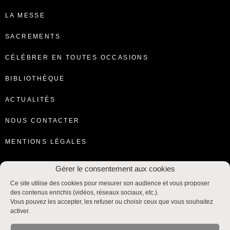
LA MESSE
SACREMENTS
CÉLÉBRER EN TOUTES OCCASIONS
BIBLIOTHÈQUE
ACTUALITÉS
NOUS CONTACTER
MENTIONS LÉGALES
Gérer le consentement aux cookies
Ce site utilise des cookies pour mesurer son audience et vous proposer
des contenus enrichis (vidéos, réseaux sociaux, etc.).
Vous pouvez les accepter, les refuser ou choisir ceux que vous souhaitez
activer.