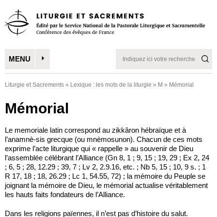
MENU
Liturgie et Sacrements
»
Lexique : les mots de la liturgie
»
M
»
Mémorial
Mémorial
Le memoriale latin correspond au zikkâron hébraïque et à
l’anamnè-sis grecque (ou mnèmosunon). Chacun de ces mots
exprime l’acte liturgique qui « rappelle » au souvenir de Dieu
l’assemblée célé­brant l’Alliance (Gn 8, 1 ; 9, 15 ; 19, 29 ; Ex 2, 24
; 6, 5 ; 28, 12.29 ; 39, 7 ; Lv 2, 2.9.16, etc. ; Nb 5, 15 ; 10, 9 s. ; 1
R 17, 18 ; 18, 26.29 ; Lc 1, 54.55, 72) ; la mémoire du Peuple se
joignant la mémoire de Dieu, le mémorial actualise véritablement
les hauts faits fondateurs de l’Alliance.
Dans les religions païennes, il n’est pas d’histoire du salut.