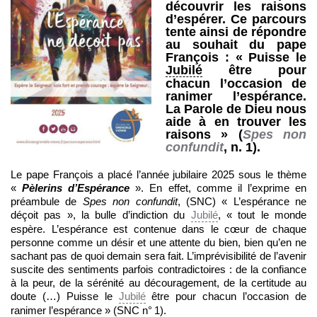
découvrir les raisons
d’espérer. Ce parcours
tente ainsi de répondre
au souhait du pape
François : « Puisse le
Jubilé
être pour
chacun l’occasion de
ranimer l’espérance.
La Parole de Dieu nous
aide à en trouver les
raisons » (
Spes non
confundit
, n. 1).
Le pape François a placé l’année jubilaire 2025 sous le thème
«
Pèlerins d’Espérance
». En effet, comme il l’exprime en
préambule de
Spes non confundit
, (SNC) « L’espérance ne
déçoit pas », la bulle d’indiction du
Jubilé
, « tout le monde
espère. L’espérance est contenue dans le cœur de chaque
personne comme un désir et une attente du bien, bien qu’en ne
sachant pas de quoi demain sera fait. L’imprévisibilité de l’avenir
suscite des sentiments parfois contradictoires : de la confiance
à la peur, de la sérénité au découragement, de la certitude au
doute (…) Puisse le
Jubilé
être pour chacun l’occasion de
ranimer l’espérance » (SNC n° 1).