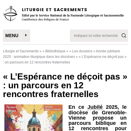
MENU
Liturgie et Sacrements
»
« Bibliothèque »
»
Les dossiers
»
Année jubilaire
2025 : animation liturgique dans les diocèses
»
« L’Espérance ne déçoit pas »
: un parcours en 12 rencontres fraternelles
« L’Espérance ne déçoit pas »
: un parcours en 12
rencontres fraternelles
En ce
Jubilé
2025, le
diocèse de Grenoble-
Vienne propose un
parcours biblique en
12 rencontres pour