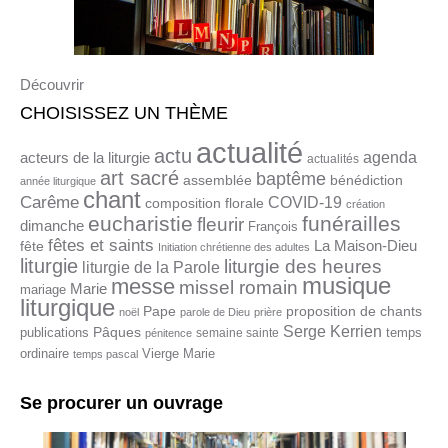
Découvrir
CHOISISSEZ UN THÈME
actualité
actu
agenda
acteurs de la liturgie
actualités
art sacré
baptême
assemblée
bénédiction
année liturgique
chant
Carême
COVID-19
composition florale
création
eucharistie
funérailles
fleurir
dimanche
François
fêtes et saints
La Maison-Dieu
fête
Initiation chrétienne des adultes
liturgie
liturgie des heures
liturgie de la Parole
musique
messe
missel romain
Marie
mariage
liturgique
proposition de chants
Pape
noël
parole de Dieu
prière
Serge Kerrien
Pâques
publications
temps
semaine sainte
pénitence
ordinaire
Vierge Marie
temps pascal
Se procurer un ouvrage