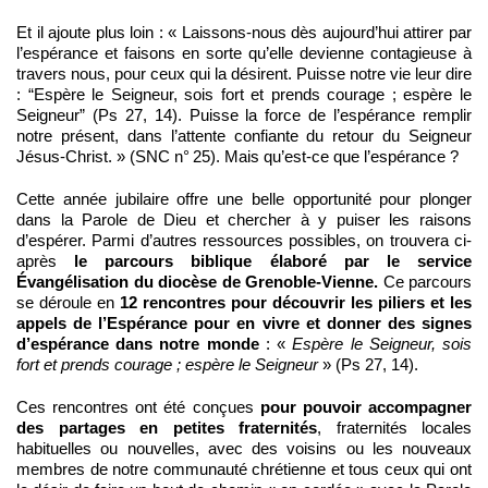
Et il ajoute plus loin : « Laissons-nous dès aujourd’hui attirer par
l’espérance et faisons en sorte qu’elle devienne contagieuse à
travers nous, pour ceux qui la désirent. Puisse notre vie leur dire
: “Espère le Seigneur, sois fort et prends courage ; espère le
Seigneur” (Ps 27, 14). Puisse la force de l’espérance remplir
notre présent, dans l’attente confiante du retour du Seigneur
Jésus-Christ. » (SNC n° 25). Mais qu’est-ce que l’espérance ?
Cette année jubilaire offre une belle opportunité pour plonger
dans la Parole de Dieu et chercher à y puiser les raisons
d’espérer. Parmi d’autres ressources possibles, on trouvera ci-
après
le parcours biblique élaboré par le service
Évangélisation du diocèse de Grenoble-Vienne.
Ce parcours
se déroule en
12 rencontres pour découvrir les piliers et les
appels de l’Espérance pour en vivre et donner des signes
d’espérance dans notre monde
: «
Espère le Seigneur, sois
fort et prends courage ; espère le Seigneur
» (Ps 27, 14).
Ces rencontres ont été conçues
pour pouvoir accompagner
des partages en petites fraternités
, fraternités locales
habituelles ou nouvelles, avec des voisins ou les nouveaux
membres de notre communauté chrétienne et tous ceux qui ont