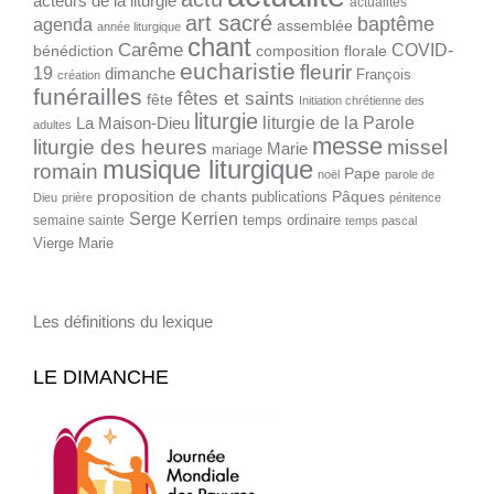
acteurs de la liturgie
actualités
art sacré
baptême
agenda
assemblée
année liturgique
chant
Carême
COVID-
bénédiction
composition florale
eucharistie
fleurir
19
dimanche
François
création
funérailles
fêtes et saints
fête
Initiation chrétienne des
liturgie
liturgie de la Parole
La Maison-Dieu
adultes
messe
liturgie des heures
missel
Marie
mariage
musique liturgique
romain
Pape
noël
parole de
proposition de chants
Pâques
publications
Dieu
prière
pénitence
Serge Kerrien
temps ordinaire
semaine sainte
temps pascal
Vierge Marie
Les définitions du lexique
LE DIMANCHE