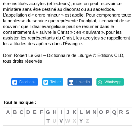
être institués acolytes (et lecteurs), mais on peut recevoir ce
ministère sans être destiné au diaconat ou au sacerdoce.
L’appellation d’« ordre mineur » est abolie. Pour comprendre toute
la noblesse du service que représente l’acolytat, il convient de se
souvenir que l’idéal évangélique peut se résumer dans le
consentement à « suivre le Christ » ; en « suivant », pour les
assister, les représentants du Christ, les acolytes se rappelleront
les attitudes des apôtres dans l’Évangile.
Dom Robert Le Gall – Dictionnaire de Liturgie © Editions CLD,
tous droits réservés
Facebook
Twitter
Linkedin
WhatsApp
Tout le lexique :
A
B
C
D
E
F
G
H
I
J
K
L
M
N
O
P
Q
R
S
T
U
V
W
X
Y
Z