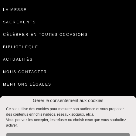
LA MESSE
SACREMENTS
CÉLÉBRER EN TOUTES OCCASIONS
BIBLIOTHÈQUE
ACTUALITÉS
NOUS CONTACTER
MENTIONS LÉGALES
Gérer le consentement aux cookies
Ce site utilise des cookies pour mesurer son audience et vous proposer
des contenus enrichis (vidéos, réseaux sociaux, etc.).
Vous pouvez les accepter, les refuser ou choisir ceux que vous souhaitez
activer.