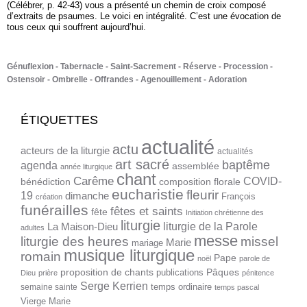
(Célébrer, p. 42-43) vous a présenté un chemin de croix composé
d’extraits de psaumes. Le voici en intégralité. C’est une évocation de
tous ceux qui souffrent aujourd’hui.
Génuflexion
Tabernacle
Saint-Sacrement
Réserve
Procession
Ostensoir
Ombrelle
Offrandes
Agenouillement
Adoration
ÉTIQUETTES
actualité
actu
acteurs de la liturgie
actualités
art sacré
baptême
agenda
assemblée
année liturgique
chant
Carême
COVID-
bénédiction
composition florale
eucharistie
fleurir
19
dimanche
François
création
funérailles
fêtes et saints
fête
Initiation chrétienne des
liturgie
liturgie de la Parole
La Maison-Dieu
adultes
messe
liturgie des heures
missel
Marie
mariage
musique liturgique
romain
Pape
noël
parole de
proposition de chants
Pâques
publications
Dieu
prière
pénitence
Serge Kerrien
temps ordinaire
semaine sainte
temps pascal
Vierge Marie