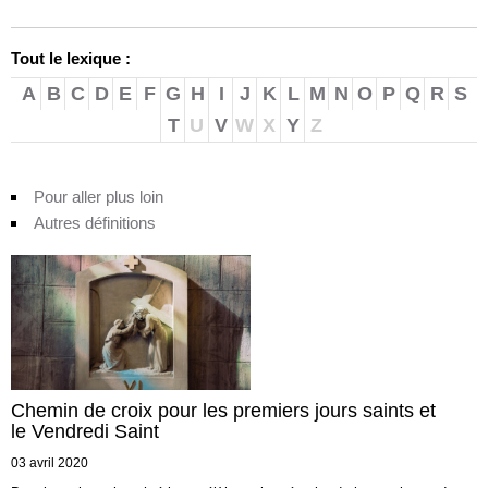
Tout le lexique :
A
B
C
D
E
F
G
H
I
J
K
L
M
N
O
P
Q
R
S
T
U
V
W
X
Y
Z
Pour aller plus loin
Autres définitions
Chemin de croix pour les premiers jours saints et
le Vendredi Saint
03 avril 2020