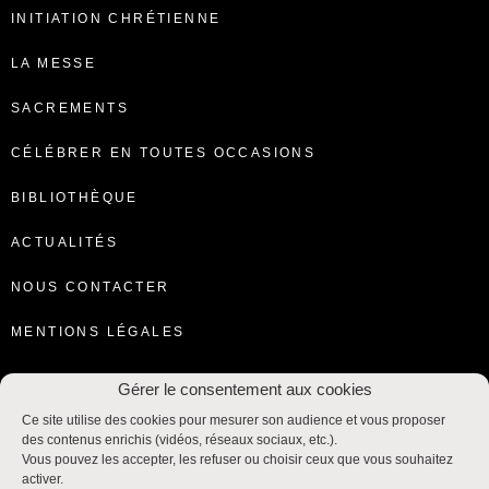
INITIATION CHRÉTIENNE
LA MESSE
SACREMENTS
CÉLÉBRER EN TOUTES OCCASIONS
BIBLIOTHÈQUE
ACTUALITÉS
NOUS CONTACTER
MENTIONS LÉGALES
Gérer le consentement aux cookies
Ce site utilise des cookies pour mesurer son audience et vous proposer
des contenus enrichis (vidéos, réseaux sociaux, etc.).
Vous pouvez les accepter, les refuser ou choisir ceux que vous souhaitez
activer.