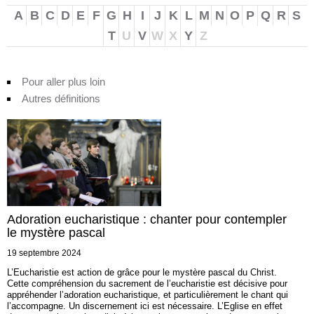
A
B
C
D
E
F
G
H
I
J
K
L
M
N
O
P
Q
R
S
T
U
V
W
X
Y
Z
Pour aller plus loin
Autres définitions
Adoration eucharistique : chanter pour contempler
le mystère pascal
19 septembre 2024
L’Eucharistie est action de grâce pour le mystère pascal du Christ.
Cette compréhension du sacrement de l’eucharistie est décisive pour
appréhender l’adoration eucharistique, et particulièrement le chant qui
l’accompagne. Un discernement ici est nécessaire. L’Eglise en effet