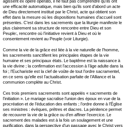
agissent ex opere operato, il ne faut pas comprendre qu’ils ont
une efficacité automatique, mais bien qu’ils sont d’abord un acte
de Dieu direc­tement institué par le Christ, acte qui obtient son
effet dans la mesure où les dispositions humaines d’accueil sont
présentes. C’est dans les sacrements que la liturgie manifeste le
plus clairement sa structure de rencontre entre Dieu et son
Peuple:, rencontre où l’initiative revient à Dieu et où le
consentement revient au Peuple (voir Litur­gie).
Comme la vie de la grâce est liée à la vie naturelle de l’homme,
les sacrements sanctifient les principales étapes de la vie
humaine et ses principaux états. Le baptême est la naissance à
la vie divine ; la confirmation est l’accession à l’âge adulte dans la
foi ; l’Eucha­ristie est la clef de voûte de tout l’ordre sacramentel,
en ce sens qu’elle est l’actualisation parfaite de l’Alliance et la
communion complète au Christ.
Ces trois premiers sacrements sont appelés « sacrements de
l’initiation ». Le mariage sacralise l’union des époux en vue de la
procréation et de l’éducation des enfants ; l’ordre donne à l’Église
ses ministres : évêques, prêtres et diacres. La pénitence permet
de recouvrer la vie de la grâce ou d’en affiner l’exercice. Le
sacrement des malades est à la fois un soulagement et une
purification, dans la perspective d’un passage avec le Christ vers