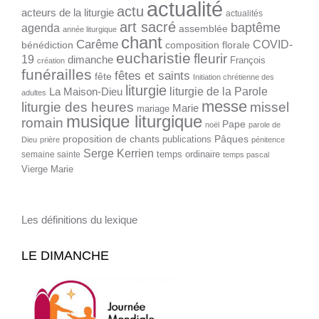
actualité
actu
acteurs de la liturgie
actualités
art sacré
baptême
agenda
assemblée
année liturgique
chant
Carême
COVID-
bénédiction
composition florale
eucharistie
fleurir
19
dimanche
François
création
funérailles
fêtes et saints
fête
Initiation chrétienne des
liturgie
liturgie de la Parole
La Maison-Dieu
adultes
messe
liturgie des heures
missel
Marie
mariage
musique liturgique
romain
Pape
noël
parole de
proposition de chants
Pâques
publications
Dieu
prière
pénitence
Serge Kerrien
temps ordinaire
semaine sainte
temps pascal
Vierge Marie
Les définitions du lexique
LE DIMANCHE