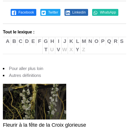
Facebook
Twitter
Linkedin
WhatsApp
Tout le lexique :
A
B
C
D
E
F
G
H
I
J
K
L
M
N
O
P
Q
R
S
T
U
V
W
X
Y
Z
Pour aller plus loin
Autres définitions
Fleurir à la fête de la Croix glorieuse