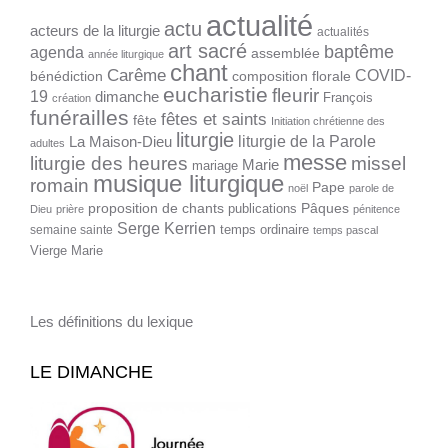
actualité
actu
acteurs de la liturgie
actualités
art sacré
baptême
agenda
assemblée
année liturgique
chant
Carême
COVID-
bénédiction
composition florale
eucharistie
fleurir
19
dimanche
François
création
funérailles
fêtes et saints
fête
Initiation chrétienne des
liturgie
liturgie de la Parole
La Maison-Dieu
adultes
messe
liturgie des heures
missel
Marie
mariage
musique liturgique
romain
Pape
noël
parole de
proposition de chants
Pâques
publications
Dieu
prière
pénitence
Serge Kerrien
temps ordinaire
semaine sainte
temps pascal
Vierge Marie
Les définitions du lexique
LE DIMANCHE